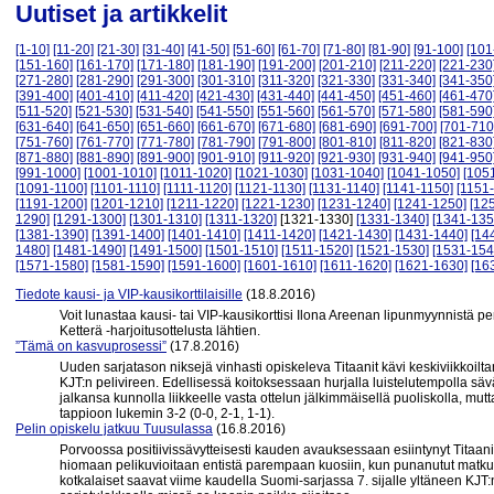
Uutiset ja artikkelit
[1-10]
[11-20]
[21-30]
[31-40]
[41-50]
[51-60]
[61-70]
[71-80]
[81-90]
[91-100]
[101
[151-160]
[161-170]
[171-180]
[181-190]
[191-200]
[201-210]
[211-220]
[221-230
[271-280]
[281-290]
[291-300]
[301-310]
[311-320]
[321-330]
[331-340]
[341-350
[391-400]
[401-410]
[411-420]
[421-430]
[431-440]
[441-450]
[451-460]
[461-470
[511-520]
[521-530]
[531-540]
[541-550]
[551-560]
[561-570]
[571-580]
[581-590
[631-640]
[641-650]
[651-660]
[661-670]
[671-680]
[681-690]
[691-700]
[701-710
[751-760]
[761-770]
[771-780]
[781-790]
[791-800]
[801-810]
[811-820]
[821-830
[871-880]
[881-890]
[891-900]
[901-910]
[911-920]
[921-930]
[931-940]
[941-950
[991-1000]
[1001-1010]
[1011-1020]
[1021-1030]
[1031-1040]
[1041-1050]
[105
[1091-1100]
[1101-1110]
[1111-1120]
[1121-1130]
[1131-1140]
[1141-1150]
[1151
[1191-1200]
[1201-1210]
[1211-1220]
[1221-1230]
[1231-1240]
[1241-1250]
[12
1290]
[1291-1300]
[1301-1310]
[1311-1320]
[1321-1330]
[1331-1340]
[1341-135
[1381-1390]
[1391-1400]
[1401-1410]
[1411-1420]
[1421-1430]
[1431-1440]
[14
1480]
[1481-1490]
[1491-1500]
[1501-1510]
[1511-1520]
[1521-1530]
[1531-154
[1571-1580]
[1581-1590]
[1591-1600]
[1601-1610]
[1611-1620]
[1621-1630]
[16
Tiedote kausi- ja VIP-kausikorttilaisille
(18.8.2016)
Voit lunastaa kausi- tai VIP-kausikorttisi Ilona Areenan lipunmyynnistä pe
Ketterä -harjoitusottelusta lähtien.
”Tämä on kasvuprosessi”
(17.8.2016)
Uuden sarjatason niksejä vinhasti opiskeleva Titaanit kävi keskiviikkoil
KJT:n pelivireen. Edellisessä koitoksessaan hurjalla luistelutempolla säv
jalkansa kunnolla liikkeelle vasta ottelun jälkimmäisellä puoliskolla, mutta 
tappioon lukemin 3-2 (0-0, 2-1, 1-1).
Pelin opiskelu jatkuu Tuusulassa
(16.8.2016)
Porvoossa positiivissävytteisesti kauden avauksessaan esiintynyt Titaan
hiomaan pelikuvioitaan entistä parempaan kuosiin, kun punanutut matku
kotkalaiset saavat viime kaudella Suomi-sarjassa 7. sijalle yltäneen KJT: