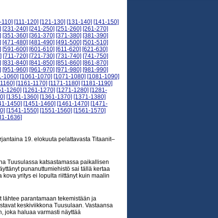
-110]
[111-120]
[121-130]
[131-140]
[141-150]
]
[231-240]
[241-250]
[251-260]
[261-270]
]
[351-360]
[361-370]
[371-380]
[381-390]
]
[471-480]
[481-490]
[491-500]
[501-510]
]
[591-600]
[601-610]
[611-620]
[621-630]
]
[711-720]
[721-730]
[731-740]
[741-750]
]
[831-840]
[841-850]
[851-860]
[861-870]
]
[951-960]
[961-970]
[971-980]
[981-990]
1-1060]
[1061-1070]
[1071-1080]
[1081-1090]
-1160]
[1161-1170]
[1171-1180]
[1181-1190]
51-1260]
[1261-1270]
[1271-1280]
[1281-
0]
[1351-1360]
[1361-1370]
[1371-1380]
41-1450]
[1451-1460]
[1461-1470]
[1471-
0]
[1541-1550]
[1551-1560]
[1561-1570]
31-1636]
rjantaina 19. elokuuta pelattavasta Titaanit–
tana Tuusulassa katsastamassa paikallisen
äyttänyt punanuttumiehistö sai tällä kertaa
kova yritys ei lopulta riittänyt kuin maalin
it lähtee parantamaan tekemistään ja
stavat keskiviikkona Tuusulaan. Vastaansa
n, joka haluaa varmasti näyttää