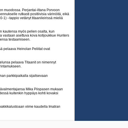
ien muodossa. Perjantai-iltana Porvoon
nnukselle rutkasti positiivisia värinöitä, eikä
0-1) –tappio vetänyt titaanileirissä mieliä
an kautensa myös pelien osalta, kun
a vastaan asettuva kova kotijoukkue Hunters
ojensa testaamiseen.
ä pelaava Heinolan Peliitat ovat
lunsa pelaava Titaanit on nimennyt
 rintamukseen.
nan parkkipaikalla sijaitsevaan
n päävalmentajansa Mika Piispasen mukaan
edessä kuitenkin hyppäys kohti kovaksi
a pakkikalustoaan viime kaudella Imatran