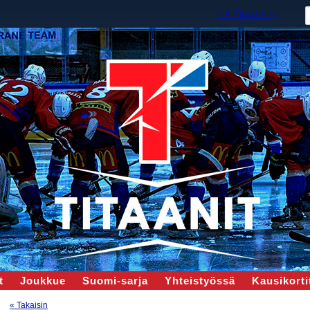
HK Titaanit ry
t
Joukkue
Suomi-sarja
Yhteistyössä
Kausikortit
« Takaisin