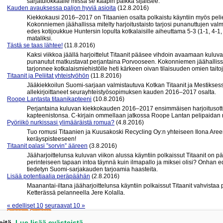
sarjatulokkaalle missä se kaapin paikka sijaitsee.
Kauden avauksessa paljon hyviä asioita
(12.8.2016)
Kiekkokausi 2016–2017 on Titaanien osalta polkaistu käyntiin myös pel
Kokonniemen jäähallissa mitelty harjoitustaisto tarjosi punanuttujen valme
edes kotijoukkue Huntersin lopulta kotkalaisille aiheuttama 5-3 (1-1, 4-1, 
mataliksi.
Tästä se taas lähtee!
(11.8.2016)
Kaksi viikkoa jäällä harjoittelut Titaanit pääsee vihdoin avaamaan kuluv
punanutut matkustavat perjantaina Porvooseen. Kokonniemen jäähalliss
tarjonnee kotkalaismiehistölle heti kärkeen oivan tilaisuuden omien tait
Titaanit ja Peliitat yhteistyöhön
(11.8.2016)
Jääkiekkoilun Suomi-sarjaan valmistautuva Kotkan Titaanit ja Mestiksess
allekirjoittaneet seurayhteistyösopimuksen kauden 2016–2017 osalta.
Roope Lantasta titaanikapteeni
(10.8.2016)
Perjantaina kuluvan kiekkokauden 2016–2017 ensimmäisen harjoitusotte
kapteenistonsa. C-kirjain ommellaan jatkossa Roope Lantan pelipaidan
Pyöriikö nurkissasi ylimääräistä romua?
(4.8.2016)
Tuo romusi Titaanien ja Kuusakoski Recycling Oy:n yhteiseen Ilona Aree
keräyspisteeseen!
Titaanit palasi ”sorvin” ääreen
(3.8.2016)
Jääharjoittelunsa kuluvan viikon alussa käyntiin polkaissut Titaanit o
perinteiseen tapaan intoa täynnä kuin ilmapallo ja miksei olisi? Onhan 
tiedetyn Suomi-sarjakauden tarjoamia haasteita.
Lisää potentiaalia peräpäähän
(2.8.2016)
Maanantai-iltana jääharjoittelunsa käyntiin polkaissut Titaanit vahvista
Ketterässä pelanneella Jere Kolalla.
« edelliset 10
seuraavat 10 »
eitä.
Lue lisää evästeistä.