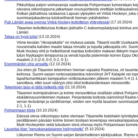
Pikkuhiljaa paljon voimavaroja vaatineesta Pohjanmaan turneestaan toi
olevana viikonloppuna jatkamaan nousujohteista virettään kotikaukalos
Kotkan jäähallissa vastaansa Lapuan ylpeyden eli Virkiä Hockeyn, joka o
suomisarjakautensa tuloksellisesti hieman yskähdellen.
Pub Lämäri avaa ovensa Virkiä Hockey-kotiottelun yhteydessä!
(17.10.2024)
Titaanien kotiotteluissa Kotkan jäähallin C-katsomopäädyssä toimiva an
Lämäri.
Takaa on hyvä tulla!
(13.10.2024)
Viime kevään ”rikospaikalle” on mukava palata. Titaanit osoitti Uusikaar
nousemalla kahden maalin takaa rinnalle ja lopulta jatkoajalla ohi. Suo
Muik Hockey ehti jo hetkellisesti maistaa kotivoiton makean tikkarin maun
tutun Nyykaapin temppunsa ja veivät lopulta pidemmän korren Eppu Oks
maalein 2-3 (2-0, 0-0, 0-2, 0-1).
Enemmänkin olisi ansaittu
(12.10.2024)
Jos eilen jäi Titaanien tekeminen hieman vajaaksi Raahessa, oli lauantai
kellossa. Suomi-sarjan runkosarjataistoa isännöinyt JHT Kalajoki vei lop
tapahtumarikkaan kamppailun voittolaukausten jälkeen maalein 5-4 (1-1, 
sanottava, ettei suuri vääryys olisi ollut kotkalaistenkaan vierasvoitto.
Tekemisen taso ei tällä hetkellä riitä
(11.10.2024)
Titaanien kolmipäiväinen ja kolme vierasottelua sisällään pitävä Pohja
etukäteissuunnitelmien mukaan. Perjantaista koitosta isännöinyt Raahe-K
verran terävämpi ja säntillisempi, vieden sen myötä tasaisen suomisarja
2-1, 1-1).
Pohjanmaan tripla
(10.10.2024)
Edessä oleva viikonloppu tulee olemaan Titaaneille todellakin työntäyte
perättäiseen päivään kolme toinen toistaan kovempaa vieraskamppailua
Muik Hockeynkin sekä tutustuen siinä ohessa myös Pohjanmaan tunnetus
Lauantai-illan ”peruskanadalainen hellyyshetki”
(5.10.2024)
Liikunnan Riemu on Suomi-sarjan tämänhetkinen kärkijoukkue. Riemu on