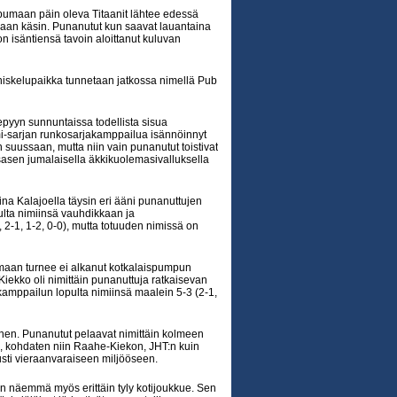
pumaan päin oleva Titaanit lähtee edessä
saan käsin. Punanutut kun saavat lauantaina
n isäntiensä tavoin aloittanut kuluvan
niskelupaikka tunnetaan jatkossa nimellä Pub
lepyyn sunnuntaissa todellista sisua
mi-sarjan runkosarjakamppailua isännöinnyt
 suussaan, mutta niin vain punanutut toistivat
asen jumalaisella äkkikuolemasivalluksella
na Kalajoella täysin eri ääni punanuttujen
ulta nimiinsä vauhdikkaan ja
2-1, 1-2, 0-0), mutta totuuden nimissä on
nmaan turnee ei alkanut kotkalaispumpun
iekko oli nimittäin punanuttuja ratkaisevan
kamppailun lopulta nimiinsä maalein 5-3 (2-1,
inen. Punanutut pelaavat nimittäin kolmeen
, kohdaten niin Raahe-Kiekon, JHT:n kuin
ti vieraanvaraiseen miljööseen.
 näemmä myös erittäin tyly kotijoukkue. Sen