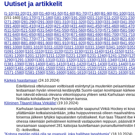
Uutiset ja artikkelit
[1-10]
[11-20]
[21-30]
[31-40]
[41-50]
[51-60]
[61-70]
[71-80]
[81-90]
[91-100]
[101
[151-160]
[161-170]
[171-180]
[181-190]
[191-200]
[201-210]
[211-220]
[221-230
[271-280]
[281-290]
[291-300]
[301-310]
[311-320]
[321-330]
[331-340]
[341-350
[391-400]
[401-410]
[411-420]
[421-430]
[431-440]
[441-450]
[451-460]
[461-470
[511-520]
[521-530]
[531-540]
[541-550]
[551-560]
[561-570]
[571-580]
[581-590
[631-640]
[641-650]
[651-660]
[661-670]
[671-680]
[681-690]
[691-700]
[701-710
[751-760]
[761-770]
[771-780]
[781-790]
[791-800]
[801-810]
[811-820]
[821-830
[871-880]
[881-890]
[891-900]
[901-910]
[911-920]
[921-930]
[931-940]
[941-950
[991-1000]
[1001-1010]
[1011-1020]
[1021-1030]
[1031-1040]
[1041-1050]
[105
[1091-1100]
[1101-1110]
[1111-1120]
[1121-1130]
[1131-1140]
[1141-1150]
[1151
[1191-1200]
[1201-1210]
[1211-1220]
[1221-1230]
[1231-1240]
[1241-1250]
[12
1290]
[1291-1300]
[1301-1310]
[1311-1320]
[1321-1330]
[1331-1340]
[1341-135
[1381-1390]
[1391-1400]
[1401-1410]
[1411-1420]
[1421-1430]
[1431-1440]
[14
1480]
[1481-1490]
[1491-1500]
[1501-1510]
[1511-1520]
[1521-1530]
[1531-154
[1571-1580]
[1581-1590]
[1591-1600]
[1601-1610]
[1611-1620]
[1621-1630]
[16
Kärkeä haastamaan
(24.10.2024)
Edeltävissä otteluissaan voittoisasti esiintynyt ja muutenkin pelaamistaa
testaamaan hyvän vireensä kestävyyttä Suomi-sarjan kovimpaan kärkeen
kun iskevät edessä olevana viikonloppuna yhteen sekä Karhulaan vier
Nokialla kohdattavan Pyry Hockeyn kanssa.
Kliininen Titaanit liikaa Virkiälle!
(19.10.2024)
Karhulaan lauantain kunniaksi vierailulle saapunut Virkiä Hockey ei kova
yllättämään kotkalaisisäntiään, jotka huippuvireessä olleen maalivahtinsa 
toisensa jälkeen tyhjiksi lapualaisten ryöstöaikeet. Kun taas Titaanit it
ohessa iskemään pelivälineen kolmesti vastapuolen reppuun, pääsivät K
seuraamaan saapuneet 281 katsojaa tuulettamaan punanuttumiehistön tavo
0) –kotivoittoa.
”Kotona meidän pitää olla se osapuoli, joka hallitsee tapahtumia”
(18.10.2024)