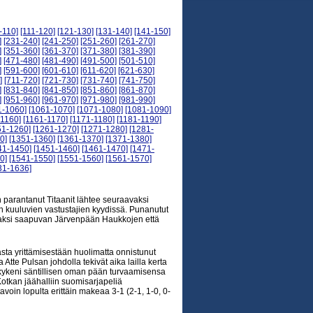
-110]
[111-120]
[121-130]
[131-140]
[141-150]
]
[231-240]
[241-250]
[251-260]
[261-270]
]
[351-360]
[361-370]
[371-380]
[381-390]
]
[471-480]
[481-490]
[491-500]
[501-510]
]
[591-600]
[601-610]
[611-620]
[621-630]
]
[711-720]
[721-730]
[731-740]
[741-750]
]
[831-840]
[841-850]
[851-860]
[861-870]
]
[951-960]
[961-970]
[971-980]
[981-990]
1-1060]
[1061-1070]
[1071-1080]
[1081-1090]
-1160]
[1161-1170]
[1171-1180]
[1181-1190]
51-1260]
[1261-1270]
[1271-1280]
[1281-
0]
[1351-1360]
[1361-1370]
[1371-1380]
41-1450]
[1451-1460]
[1461-1470]
[1471-
0]
[1541-1550]
[1551-1560]
[1561-1570]
31-1636]
n parantanut Titaanit lähtee seuraavaksi
 kuuluvien vastustajien kyydissä. Punanutut
aaksi saapuvan Järvenpään Haukkojen että
sta yrittämisestään huolimatta onnistunut
Atte Pulsan johdolla tekivät aika lailla kerta
se kykeni säntillisen oman pään turvaamisensa
otkan jäähalliin suomisarjapeliä
in lopulta erittäin makeaa 3-1 (2-1, 1-0, 0-