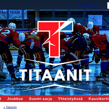
HK Titaanit ry
t
Joukkue
Suomi-sarja
Yhteistyössä
Kausikortit
« Takaisin