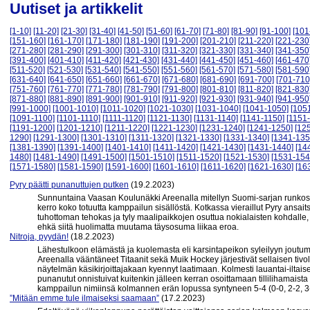
Uutiset ja artikkelit
[1-10]
[11-20]
[21-30]
[31-40]
[41-50]
[51-60]
[61-70]
[71-80]
[81-90]
[91-100]
[101
[151-160]
[161-170]
[171-180]
[181-190]
[191-200]
[201-210]
[211-220]
[221-230
[271-280]
[281-290]
[291-300]
[301-310]
[311-320]
[321-330]
[331-340]
[341-350
[391-400]
[401-410]
[411-420]
[421-430]
[431-440]
[441-450]
[451-460]
[461-470
[511-520]
[521-530]
[531-540]
[541-550]
[551-560]
[561-570]
[571-580]
[581-590
[631-640]
[641-650]
[651-660]
[661-670]
[671-680]
[681-690]
[691-700]
[701-710
[751-760]
[761-770]
[771-780]
[781-790]
[791-800]
[801-810]
[811-820]
[821-830
[871-880]
[881-890]
[891-900]
[901-910]
[911-920]
[921-930]
[931-940]
[941-950
[991-1000]
[1001-1010]
[1011-1020]
[1021-1030]
[1031-1040]
[1041-1050]
[105
[1091-1100]
[1101-1110]
[1111-1120]
[1121-1130]
[1131-1140]
[1141-1150]
[1151
[1191-1200]
[1201-1210]
[1211-1220]
[1221-1230]
[1231-1240]
[1241-1250]
[12
1290]
[1291-1300]
[1301-1310]
[1311-1320]
[1321-1330]
[1331-1340]
[1341-135
[1381-1390]
[1391-1400]
[1401-1410]
[1411-1420]
[1421-1430]
[1431-1440]
[14
1480]
[1481-1490]
[1491-1500]
[1501-1510]
[1511-1520]
[1521-1530]
[1531-154
[1571-1580]
[1581-1590]
[1591-1600]
[1601-1610]
[1611-1620]
[1621-1630]
[16
Pyry päätti punanuttujen putken
(19.2.2023)
Sunnuntaina Vaasan Koulunäkki Areenalla mitellyn Suomi-sarjan runkosa
kerro koko totuutta kamppailun sisällöstä. Kotkassa vieraillut Pyry ansait
tuhottoman tehokas ja tyly maalipaikkojen osuttua nokialaisten kohdalle, 
ehkä siitä huolimatta muutama täysosuma liikaa eroa.
Nitroja, pyydän!
(18.2.2023)
Lähestulkoon elämästä ja kuolemasta eli karsintapeikon syleilyyn jout
Areenalla vääntäneet Titaanit sekä Muik Hockey järjestivät sellaisen tivolio
näytelmän käsikirjoittajakaan kyennyt laatimaan. Kolmesti lauantai-ilta
punanutut onnistuivat kuitenkin jälleen kerran osoittamaan tillilihamaist
kamppailun nimiinsä kolmannen erän lopussa syntyneen 5-4 (0-0, 2-2, 3
”Mitään emme tule ilmaiseksi saamaan”
(17.2.2023)