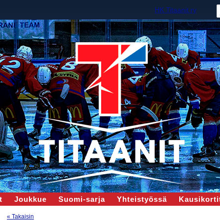
HK Titaanit ry
t
Joukkue
Suomi-sarja
Yhteistyössä
Kausikortit
« Takaisin