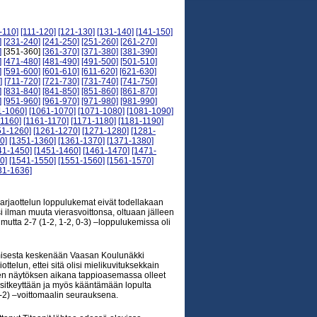
-110]
[111-120]
[121-130]
[131-140]
[141-150]
]
[231-240]
[241-250]
[251-260]
[261-270]
]
[351-360]
[361-370]
[371-380]
[381-390]
]
[471-480]
[481-490]
[491-500]
[501-510]
]
[591-600]
[601-610]
[611-620]
[621-630]
]
[711-720]
[721-730]
[731-740]
[741-750]
]
[831-840]
[841-850]
[851-860]
[861-870]
]
[951-960]
[961-970]
[971-980]
[981-990]
1-1060]
[1061-1070]
[1071-1080]
[1081-1090]
-1160]
[1161-1170]
[1171-1180]
[1181-1190]
51-1260]
[1261-1270]
[1271-1280]
[1281-
0]
[1351-1360]
[1361-1370]
[1371-1380]
41-1450]
[1451-1460]
[1461-1470]
[1471-
0]
[1541-1550]
[1551-1560]
[1561-1570]
31-1636]
rjaottelun loppulukemat eivät todellakaan
si ilman muuta vierasvoittonsa, oltuaan jälleen
mutta 2-7 (1-2, 1-2, 0-3) –loppulukemissa oli
umisesta keskenään Vaasan Koulunäkki
ttelun, ettei sitä olisi mielikuvituksekkain
isen näytöksen aikana tappioasemassa olleet
a sitkeyttään ja myös kääntämään lopulta
-2) –voittomaalin seurauksena.