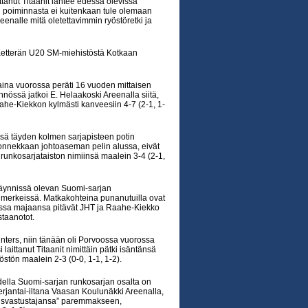
tanut Titaanit lähtee edessä olevissa
n poiminnasta ei kuitenkaan tule olemaan
enalle mitä oletettavimmin ryöstöretki ja
Ketterän U20 SM-miehistöstä Kotkaan
taina vuorossa peräti 16 vuoden mittaisen
nössä jatkoi E. Helaakoski Areenalla siitä,
ahe-Kiekkon kylmästi kanveesiin 4-7 (2-1, 1-
insä täyden kolmen sarjapisteen potin
 onnekkaan johtoaseman pelin alussa, eivät
runkosarjataiston nimiinsä maalein 3-4 (2-1,
käynnissä olevan Suomi-sarjan
n merkeissä. Matkakohteina punanutuilla ovat
issa majaansa pitävät JHT ja Raahe-Kiekko
staanotot.
unters, niin tänään oli Porvoossa vuorossa
laittanut Titaanit nimittäin pätki isäntänsä
östön maalein 2-3 (0-0, 1-1, 1-2).
udella Suomi-sarjan runkosarjan osalta on
rjantai-iltana Vaasan Koulunäkki Areenalla,
allisvastustajansa” paremmakseen,