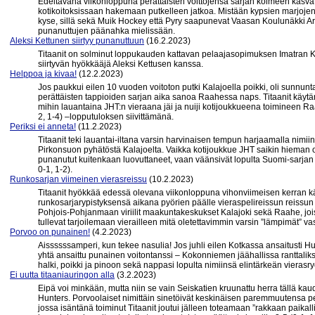
Edeltävänä viikonloppuna perättäisten voittojensa sarjan kolmeen kasvat
kotikoitoksissaan hakemaan putkelleen jatkoa. Mistään kypsien marjoje
kyse, sillä sekä Muik Hockey että Pyry saapunevat Vaasan Koulunäkki Are
punanuttujen päänahka mielissään.
Aleksi Kettunen siirtyy punanuttuun
(16.2.2023)
Titaanit on solminut loppukauden kattavan pelaajasopimuksen Imatran 
siirtyvän hyökkääjä Aleksi Kettusen kanssa.
Helppoa ja kivaa!
(12.2.2023)
Jos paukkui eilen 10 vuoden voitoton putki Kalajoella poikki, oli sunnun
perättäisten tappioiden sarjan aika sanoa Raahessa naps. Titaanit käytän
mihin lauantaina JHT:n vieraana jäi ja nuiji kotijoukkueena toimineen Ra
2, 1-4) –lopputuloksen siivittämänä.
Periksi ei anneta!
(11.2.2023)
Titaanit teki lauantai-iltana varsin harvinaisen tempun harjaamalla nimi
Pirkonsuon pyhätöstä Kalajoelta. Vaikka kotijoukkue JHT saikin hieman
punanutut kuitenkaan luovuttaneet, vaan väänsivät lopulta Suomi-sarjan 
0-1, 1-2).
Runkosarjan viimeinen vierasreissu
(10.2.2023)
Titaanit hyökkää edessä olevana viikonloppuna vihonviimeisen kerran 
runkosarjarypistyksensä aikana pyörien päälle vieraspelireissun reissu
Pohjois-Pohjanmaan viriilit maakuntakeskukset Kalajoki sekä Raahe, jo
tullevat tarjoilemaan vierailleen mitä oletettavimmin varsin ”lämpimät” va
Porvoo on punainen!
(4.2.2023)
Aissssssamperi, kun tekee nasulia! Jos juhli eilen Kotkassa ansaitusti H
yhtä ansaittu punainen voitontanssi – Kokonniemen jäähallissa ranttaliksi 
halki, poikki ja pinoon sekä nappasi lopulta nimiinsä elintärkeän vierasry
Ei uutta titaaniauringon alla
(3.2.2023)
Eipä voi minkään, mutta niin se vain Seiskatien kruunattu herra tällä ka
Hunters. Porvoolaiset nimittäin sinetöivät keskinäisen paremmuutensa pe
jossa isäntänä toiminut Titaanit joutui jälleen toteamaan ”rakkaan paik