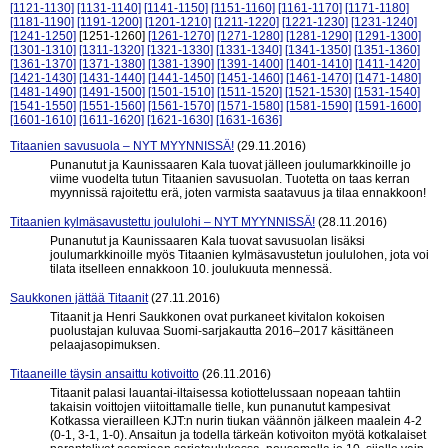
[1121-1130]
[1131-1140]
[1141-1150]
[1151-1160]
[1161-1170]
[1171-1180]
[1181-1190]
[1191-1200]
[1201-1210]
[1211-1220]
[1221-1230]
[1231-1240]
[1241-1250]
[1251-1260]
[1261-1270]
[1271-1280]
[1281-1290]
[1291-1300]
[1301-1310]
[1311-1320]
[1321-1330]
[1331-1340]
[1341-1350]
[1351-1360]
[1361-1370]
[1371-1380]
[1381-1390]
[1391-1400]
[1401-1410]
[1411-1420]
[1421-1430]
[1431-1440]
[1441-1450]
[1451-1460]
[1461-1470]
[1471-1480]
[1481-1490]
[1491-1500]
[1501-1510]
[1511-1520]
[1521-1530]
[1531-1540]
[1541-1550]
[1551-1560]
[1561-1570]
[1571-1580]
[1581-1590]
[1591-1600]
[1601-1610]
[1611-1620]
[1621-1630]
[1631-1636]
Titaanien savusuola – NYT MYYNNISSÄ!
(29.11.2016)
Punanutut ja Kaunissaaren Kala tuovat jälleen joulumarkkinoille jo
viime vuodelta tutun Titaanien savusuolan. Tuotetta on taas kerran
myynnissä rajoitettu erä, joten varmista saatavuus ja tilaa ennakkoon!
Titaanien kylmäsavustettu joululohi – NYT MYYNNISSÄ!
(28.11.2016)
Punanutut ja Kaunissaaren Kala tuovat savusuolan lisäksi
joulumarkkinoille myös Titaanien kylmäsavustetun joululohen, jota voi
tilata itselleen ennakkoon 10. joulukuuta mennessä.
Saukkonen jättää Titaanit
(27.11.2016)
Titaanit ja Henri Saukkonen ovat purkaneet kivitalon kokoisen
puolustajan kuluvaa Suomi-sarjakautta 2016–2017 käsittäneen
pelaajasopimuksen.
Titaaneille täysin ansaittu kotivoitto
(26.11.2016)
Titaanit palasi lauantai-iltaisessa kotiottelussaan nopeaan tahtiin
takaisin voittojen viitoittamalle tielle, kun punanutut kampesivat
Kotkassa vierailleen KJT:n nurin tiukan väännön jälkeen maalein 4-2
(0-1, 3-1, 1-0). Ansaitun ja todella tärkeän kotivoiton myötä kotkalaiset