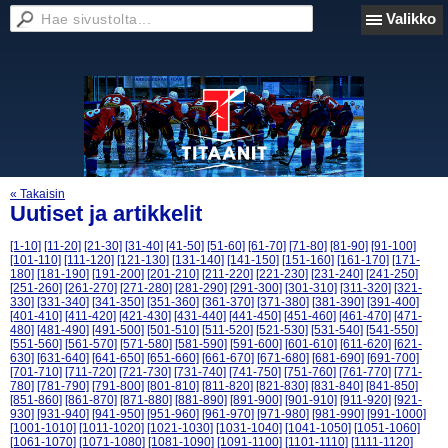
Valikko
« Takaisin
Uutiset ja artikkelit
[1-10]
[11-20]
[21-30]
[31-40]
[41-50]
[51-60]
[61-70]
[71-80]
[81-90]
[91-100]
[101-110]
[111-120]
[121-130]
[131-140]
[141-150]
[151-160]
[161-170]
[171-
180]
[181-190]
[191-200]
[201-210]
[211-220]
[221-230]
[231-240]
[241-250]
[251-260]
[261-270]
[271-280]
[281-290]
[291-300]
[301-310]
[311-320]
[321-
330]
[331-340]
[341-350]
[351-360]
[361-370]
[371-380]
[381-390]
[391-400]
[401-410]
[411-420]
[421-430]
[431-440]
[441-450]
[451-460]
[461-470]
[471-
480]
[481-490]
[491-500]
[501-510]
[511-520]
[521-530]
[531-540]
[541-550]
[551-560]
[561-570]
[571-580]
[581-590]
[591-600]
[601-610]
[611-620]
[621-
630]
[631-640]
[641-650]
[651-660]
[661-670]
[671-680]
[681-690]
[691-700]
[701-710]
[711-720]
[721-730]
[731-740]
[741-750]
[751-760]
[761-770]
[771-
780]
[781-790]
[791-800]
[801-810]
[811-820]
[821-830]
[831-840]
[841-850]
[851-860]
[861-870]
[871-880]
[881-890]
[891-900]
[901-910]
[911-920]
[921-
930]
[931-940]
[941-950]
[951-960]
[961-970]
[971-980]
[981-990]
[991-1000]
[1001-1010]
[1011-1020]
[1021-1030]
[1031-1040]
[1041-1050]
[1051-1060]
[1061-1070]
[1071-1080]
[1081-1090]
[1091-1100]
[1101-1110]
[1111-1120]