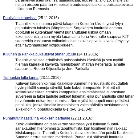
parantelivat asemiaan sarjataulukossa, nousemalla jo 10. sijalle vain
neljän pisteen päähän viimeisellä pudotuspelipaikalla paistattelevasta
Liikunnan Riemusta.
Puolivälin krouvissa
(25.11.2016)
Titaanit koki muutama päivä takaperin Ketterän käsittelyssä tylyn
palautuksen takaisin jäänpinnalle. Sarjakärjen Imatralla antama
oppitunti ei kuitenkaan vienyt punanuttujen uskoa omaan
tekemiseensä ja sen myötä lauantaina Ilona Areenalle saapuva KJT
saaneekin vastaansa voitontahtoisen sekä sopivalla tavalla ärsytetyn
että näytönhaluisen kotijoukkueen.
Kiljunen ja Parikka pukeutuvat punanuttuun
(24.11.2016)
Titaanit vankistaa erinäisistä poissaoloista kärsivää ja sen myötä
hieman kapeaksi käynyttä miehistöään Imatran Ketterästä lainalle
saapuvilla Roope Kiljusella ja Jere Parikalla.
Turhankin tuttu tarina
(23.11.2016)
Kuluvan kauden kolmas Kaakkois-Suomen herruustaisto noudatteli
hyvin pitkälti samoja säveliä, kuin kaksi aiempaakin. Ketterä oli
kotikaukalossaan etenkin kamppailun ensimmäisessä suorastaan
suvereeni ja takoi taululle selkeät lukemat, eikä punanutuilla ollut tähän
hirveämmin nokan koputtamista. Sen myötä loppupeli meni pelkäksi
pelailuksi, jonka tiimoilta imatralaisten voitto päästiin merkkaamaan
aikakirjoihin lopputuloksella 8-1 (6-0, 2-1, 0-0).
Punanutut haastajina Vuoksen partaalle
(22.11.2016)
Keskiviikkoiltana on taas kerran vuorossa yksi kuluvan Suomi-
sarjakauden hienoimmista tapahtumista, kun toisilleen niin rakkaat
kiistakumppanit Titaanit ja Ketterä taittavat keskenään peistä Kaakkois-
Suomen herruustaiston merkeissä. Punanutut pääsevät Imatralla