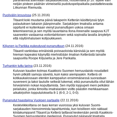
parantelivat asemiaan sarjataulukossa, nousemalla jo 10. sijalle vain
neljän pisteen päähän viimeisellä pudotuspelipaikalla paistattelevasta
Liikunnan Riemusta.
Puolivälin krouvissa
(25.11.2016)
Titaanit koki muutama päivä takaperin Ketterän käsittelyssä tylyn
palautuksen takaisin jäänpinnalle. Sarjakärjen Imatralla antama
oppitunti ei kuitenkaan vienyt punanuttujen uskoa omaan
tekemiseensä ja sen myötä lauantaina Ilona Areenalle saapuva KJT
saaneekin vastaansa voitontahtoisen sekä sopivalla tavalla ärsytetyn
että näytönhaluisen kotijoukkueen.
Kiljunen ja Parikka pukeutuvat punanuttuun
(24.11.2016)
Titaanit vankistaa erinäisistä poissaoloista kärsivää ja sen myötä
hieman kapeaksi käynyttä miehistöään Imatran Ketterästä lainalle
saapuvilla Roope Kiljusella ja Jere Parikalla.
Turhankin tuttu tarina
(23.11.2016)
Kuluvan kauden kolmas Kaakkois-Suomen herruustaisto noudatteli
hyvin pitkälti samoja säveliä, kuin kaksi aiempaakin. Ketterä oli
kotikaukalossaan etenkin kamppailun ensimmäisessä suorastaan
suvereeni ja takoi taululle selkeät lukemat, eikä punanutuilla ollut tähän
hirveämmin nokan koputtamista. Sen myötä loppupeli meni pelkäksi
pelailuksi, jonka tiimoilta imatralaisten voitto päästiin merkkaamaan
aikakirjoihin lopputuloksella 8-1 (6-0, 2-1, 0-0).
Punanutut haastajina Vuoksen partaalle
(22.11.2016)
Keskiviikkoiltana on taas kerran vuorossa yksi kuluvan Suomi-
sarjakauden hienoimmista tapahtumista, kun toisilleen niin rakkaat
kiistakumppanit Titaanit ja Ketterä taittavat keskenään peistä Kaakkois-
Suomen herruustaiston merkeissä. Punanutut pääsevät Imatralla