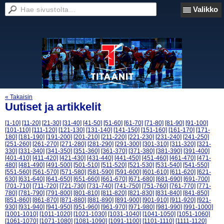
Valikko
« Takaisin
Uutiset ja artikkelit
[1-10]
[11-20]
[21-30]
[31-40]
[41-50]
[51-60]
[61-70]
[71-80]
[81-90]
[91-100]
[101-110]
[111-120]
[121-130]
[131-140]
[141-150]
[151-160]
[161-170]
[171-
180]
[181-190]
[191-200]
[201-210]
[211-220]
[221-230]
[231-240]
[241-250]
[251-260]
[261-270]
[271-280]
[281-290]
[291-300]
[301-310]
[311-320]
[321-
330]
[331-340]
[341-350]
[351-360]
[361-370]
[371-380]
[381-390]
[391-400]
[401-410]
[411-420]
[421-430]
[431-440]
[441-450]
[451-460]
[461-470]
[471-
480]
[481-490]
[491-500]
[501-510]
[511-520]
[521-530]
[531-540]
[541-550]
[551-560]
[561-570]
[571-580]
[581-590]
[591-600]
[601-610]
[611-620]
[621-
630]
[631-640]
[641-650]
[651-660]
[661-670]
[671-680]
[681-690]
[691-700]
[701-710]
[711-720]
[721-730]
[731-740]
[741-750]
[751-760]
[761-770]
[771-
780]
[781-790]
[791-800]
[801-810]
[811-820]
[821-830]
[831-840]
[841-850]
[851-860]
[861-870]
[871-880]
[881-890]
[891-900]
[901-910]
[911-920]
[921-
930]
[931-940]
[941-950]
[951-960]
[961-970]
[971-980]
[981-990]
[991-1000]
[1001-1010]
[1011-1020]
[1021-1030]
[1031-1040]
[1041-1050]
[1051-1060]
[1061-1070]
[1071-1080]
[1081-1090]
[1091-1100]
[1101-1110]
[1111-1120]