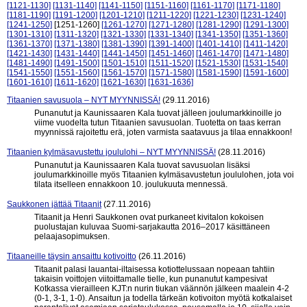
[1121-1130]
[1131-1140]
[1141-1150]
[1151-1160]
[1161-1170]
[1171-1180]
[1181-1190]
[1191-1200]
[1201-1210]
[1211-1220]
[1221-1230]
[1231-1240]
[1241-1250]
[1251-1260]
[1261-1270]
[1271-1280]
[1281-1290]
[1291-1300]
[1301-1310]
[1311-1320]
[1321-1330]
[1331-1340]
[1341-1350]
[1351-1360]
[1361-1370]
[1371-1380]
[1381-1390]
[1391-1400]
[1401-1410]
[1411-1420]
[1421-1430]
[1431-1440]
[1441-1450]
[1451-1460]
[1461-1470]
[1471-1480]
[1481-1490]
[1491-1500]
[1501-1510]
[1511-1520]
[1521-1530]
[1531-1540]
[1541-1550]
[1551-1560]
[1561-1570]
[1571-1580]
[1581-1590]
[1591-1600]
[1601-1610]
[1611-1620]
[1621-1630]
[1631-1636]
Titaanien savusuola – NYT MYYNNISSÄ!
(29.11.2016)
Punanutut ja Kaunissaaren Kala tuovat jälleen joulumarkkinoille jo
viime vuodelta tutun Titaanien savusuolan. Tuotetta on taas kerran
myynnissä rajoitettu erä, joten varmista saatavuus ja tilaa ennakkoon!
Titaanien kylmäsavustettu joululohi – NYT MYYNNISSÄ!
(28.11.2016)
Punanutut ja Kaunissaaren Kala tuovat savusuolan lisäksi
joulumarkkinoille myös Titaanien kylmäsavustetun joululohen, jota voi
tilata itselleen ennakkoon 10. joulukuuta mennessä.
Saukkonen jättää Titaanit
(27.11.2016)
Titaanit ja Henri Saukkonen ovat purkaneet kivitalon kokoisen
puolustajan kuluvaa Suomi-sarjakautta 2016–2017 käsittäneen
pelaajasopimuksen.
Titaaneille täysin ansaittu kotivoitto
(26.11.2016)
Titaanit palasi lauantai-iltaisessa kotiottelussaan nopeaan tahtiin
takaisin voittojen viitoittamalle tielle, kun punanutut kampesivat
Kotkassa vierailleen KJT:n nurin tiukan väännön jälkeen maalein 4-2
(0-1, 3-1, 1-0). Ansaitun ja todella tärkeän kotivoiton myötä kotkalaiset