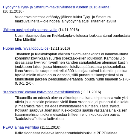
Hyödynnä Tyky- ja Smartum-maksuvälineesi vuoden 2016 aikana!
(16.11.2016)
Vuodenvaihteessa erääntyy jälleen tukku Tyky- ja Smartum-
maksuvälineitä – ole nopea ja hyödynnä etusi Titaanien avulla!
Jälleen uusi pelaaja sairastuvalle
(14.11.2016)
Uusin titaanipotilas on Kiekkokopla-ottelussa loukkaantunut puolustaja
Miro Mänttäri.
Huono peli, hyvä lopputulos
(12.11.2016)
Titaanien ja Kiekkokoplan välinen Suomi-sarjakoitos ei lauantai-iltana
kohonnut kovinkaan suurten spektaakkelien joukkoon. Kamppailu oli
itseasiassa hyvinkin tyypillinen kahden sarjataulukon alemman kastin
joukkueen taisto, jossa hienoudet loistivat pääasiassa poissaolollaa.
Ilona Areenalle saapuneet reilut 300 katsojaa saivat kuitenkin poistua
hyvillä mielin viikonlopun viettoon, sillä punanutut kampesivat alun
tunnustelun jälkeen joensuulaisvieraansa lopulta nurin maalein 5-1 (0-
0, 3-1, 2-0).
”Kadoksissa” olevaa kotivoittoa metsästämässä
(11.11.2016)
Titaaneilla on edessä olevan viikonlopun aikana ohjelmassa vain yksi
ottelu ja kun sekin pelataan vielä Ilona Areenalla, ei punanutuille koidu
ylimääräistä rasitusta edes matkustamisen suhteen. Tästä syystä
Kotkaan saapuva Joensuun Kiekkokopla saakin vastaansa nälkäisen
titaanimiehistön, joka metsästää tililleen reilun kuukauden päivät
”kadoksissa” ollutta kotivoittoa.
PEPO lainaa Penttilää
(11.11.2016)
II-divisioonassa pelaava lappeenrantalaisjoukkue PEPO lainaa