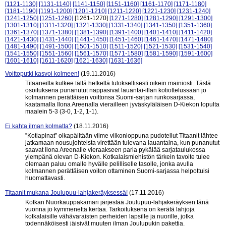
[1121-1130]
[1131-1140]
[1141-1150]
[1151-1160]
[1161-1170]
[1171-1180]
[1181-1190]
[1191-1200]
[1201-1210]
[1211-1220]
[1221-1230]
[1231-1240]
[1241-1250]
[1251-1260]
[1261-1270]
[1271-1280]
[1281-1290]
[1291-1300]
[1301-1310]
[1311-1320]
[1321-1330]
[1331-1340]
[1341-1350]
[1351-1360]
[1361-1370]
[1371-1380]
[1381-1390]
[1391-1400]
[1401-1410]
[1411-1420]
[1421-1430]
[1431-1440]
[1441-1450]
[1451-1460]
[1461-1470]
[1471-1480]
[1481-1490]
[1491-1500]
[1501-1510]
[1511-1520]
[1521-1530]
[1531-1540]
[1541-1550]
[1551-1560]
[1561-1570]
[1571-1580]
[1581-1590]
[1591-1600]
[1601-1610]
[1611-1620]
[1621-1630]
[1631-1636]
Voittoputki kasvoi kolmeen!
(19.11.2016)
Titaaneilla kulkee tällä hetkellä tuloksellisesti oikein mainiosti. Tästä
osoituksena punanutut nappasivat lauantai-illan kotiottelussaan jo
kolmannen perättäisen voittonsa Suomi-sarjan runkosarjassa,
kaatamalla Ilona Areenalla vierailleen jyväskyläläisen D-Kiekon lopulta
maalein 5-3 (3-0, 1-2, 1-1).
Ei kahta ilman kolmatta?
(18.11.2016)
”Kotiapinat” olkapäiltään viime viikonloppuna pudotellut Titaanit lähtee
jatkamaan nousujohteista virettään tulevana lauantaina, kun punanutut
saavat Ilona Areenalle vieraakseen paria pykälää sarjataulukossa
ylempänä olevan D-Kiekon. Kotkalaismiehistön tärkein tavoite tulee
olemaan paluu omalle hyvälle pelilliselle tasolle, jonka avulla
kolmannen perättäisen voiton ottaminen Suomi-sarjassa helpottuisi
huomattavasti.
Titaanit mukana Joulupuu-lahjakeräyksessä!
(17.11.2016)
Kotkan Nuorkauppakamari järjestää Joulupuu-lahjakeräyksen tänä
vuonna jo kymmenettä kertaa. Tarkoituksena on kerätä lahjoja
kotkalaisille vähävaraisten perheiden lapsille ja nuorille, jotka
todennäköisesti jäisivät muuten ilman Joulupukin pakettia.