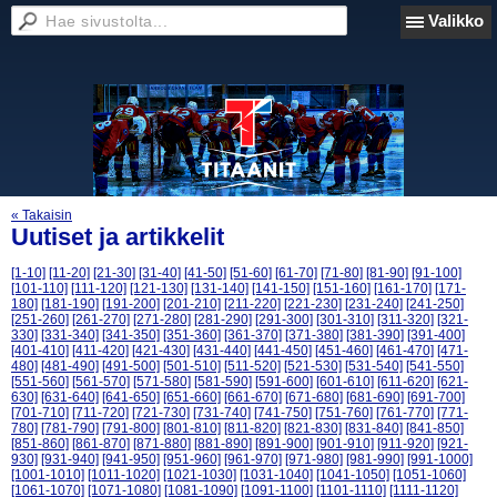
Valikko
« Takaisin
Uutiset ja artikkelit
[1-10]
[11-20]
[21-30]
[31-40]
[41-50]
[51-60]
[61-70]
[71-80]
[81-90]
[91-100]
[101-110]
[111-120]
[121-130]
[131-140]
[141-150]
[151-160]
[161-170]
[171-
180]
[181-190]
[191-200]
[201-210]
[211-220]
[221-230]
[231-240]
[241-250]
[251-260]
[261-270]
[271-280]
[281-290]
[291-300]
[301-310]
[311-320]
[321-
330]
[331-340]
[341-350]
[351-360]
[361-370]
[371-380]
[381-390]
[391-400]
[401-410]
[411-420]
[421-430]
[431-440]
[441-450]
[451-460]
[461-470]
[471-
480]
[481-490]
[491-500]
[501-510]
[511-520]
[521-530]
[531-540]
[541-550]
[551-560]
[561-570]
[571-580]
[581-590]
[591-600]
[601-610]
[611-620]
[621-
630]
[631-640]
[641-650]
[651-660]
[661-670]
[671-680]
[681-690]
[691-700]
[701-710]
[711-720]
[721-730]
[731-740]
[741-750]
[751-760]
[761-770]
[771-
780]
[781-790]
[791-800]
[801-810]
[811-820]
[821-830]
[831-840]
[841-850]
[851-860]
[861-870]
[871-880]
[881-890]
[891-900]
[901-910]
[911-920]
[921-
930]
[931-940]
[941-950]
[951-960]
[961-970]
[971-980]
[981-990]
[991-1000]
[1001-1010]
[1011-1020]
[1021-1030]
[1031-1040]
[1041-1050]
[1051-1060]
[1061-1070]
[1071-1080]
[1081-1090]
[1091-1100]
[1101-1110]
[1111-1120]