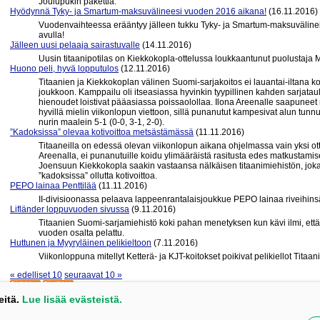
Joulupukin pakettia.
Hyödynnä Tyky- ja Smartum-maksuvälineesi vuoden 2016 aikana!
(16.11.2016)
Vuodenvaihteessa erääntyy jälleen tukku Tyky- ja Smartum-maksuvälinei
avulla!
Jälleen uusi pelaaja sairastuvalle
(14.11.2016)
Uusin titaanipotilas on Kiekkokopla-ottelussa loukkaantunut puolustaja M
Huono peli, hyvä lopputulos
(12.11.2016)
Titaanien ja Kiekkokoplan välinen Suomi-sarjakoitos ei lauantai-iltana 
joukkoon. Kamppailu oli itseasiassa hyvinkin tyypillinen kahden sarjata
hienoudet loistivat pääasiassa poissaolollaa. Ilona Areenalle saapuneet r
hyvillä mielin viikonlopun viettoon, sillä punanutut kampesivat alun tunn
nurin maalein 5-1 (0-0, 3-1, 2-0).
”Kadoksissa” olevaa kotivoittoa metsästämässä
(11.11.2016)
Titaaneilla on edessä olevan viikonlopun aikana ohjelmassa vain yksi ott
Areenalla, ei punanutuille koidu ylimääräistä rasitusta edes matkustam
Joensuun Kiekkokopla saakin vastaansa nälkäisen titaanimiehistön, joka 
”kadoksissa” ollutta kotivoittoa.
PEPO lainaa Penttilää
(11.11.2016)
II-divisioonassa pelaava lappeenrantalaisjoukkue PEPO lainaa riveihinsä
Lifländer loppuvuoden sivussa
(9.11.2016)
Titaanien Suomi-sarjamiehistö koki pahan menetyksen kun kävi ilmi, että
vuoden osalta pelattu.
Huttunen ja Myyryläinen pelikieltoon
(7.11.2016)
Viikonloppuna mitellyt Ketterä- ja KJT-koitokset poikivat pelikiellot Titaa
« edelliset 10
seuraavat 10 »
eitä.
Lue lisää evästeistä.