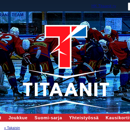
HK Titaanit ry
t
Joukkue
Suomi-sarja
Yhteistyössä
Kausikortit
« Takaisin