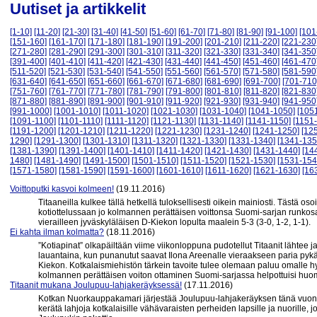
Uutiset ja artikkelit
[1-10]
[11-20]
[21-30]
[31-40]
[41-50]
[51-60]
[61-70]
[71-80]
[81-90]
[91-100]
[101
[151-160]
[161-170]
[171-180]
[181-190]
[191-200]
[201-210]
[211-220]
[221-230
[271-280]
[281-290]
[291-300]
[301-310]
[311-320]
[321-330]
[331-340]
[341-350
[391-400]
[401-410]
[411-420]
[421-430]
[431-440]
[441-450]
[451-460]
[461-470
[511-520]
[521-530]
[531-540]
[541-550]
[551-560]
[561-570]
[571-580]
[581-590
[631-640]
[641-650]
[651-660]
[661-670]
[671-680]
[681-690]
[691-700]
[701-710
[751-760]
[761-770]
[771-780]
[781-790]
[791-800]
[801-810]
[811-820]
[821-830
[871-880]
[881-890]
[891-900]
[901-910]
[911-920]
[921-930]
[931-940]
[941-950
[991-1000]
[1001-1010]
[1011-1020]
[1021-1030]
[1031-1040]
[1041-1050]
[105
[1091-1100]
[1101-1110]
[1111-1120]
[1121-1130]
[1131-1140]
[1141-1150]
[1151
[1191-1200]
[1201-1210]
[1211-1220]
[1221-1230]
[1231-1240]
[1241-1250]
[12
1290]
[1291-1300]
[1301-1310]
[1311-1320]
[1321-1330]
[1331-1340]
[1341-135
[1381-1390]
[1391-1400]
[1401-1410]
[1411-1420]
[1421-1430]
[1431-1440]
[14
1480]
[1481-1490]
[1491-1500]
[1501-1510]
[1511-1520]
[1521-1530]
[1531-154
[1571-1580]
[1581-1590]
[1591-1600]
[1601-1610]
[1611-1620]
[1621-1630]
[16
Voittoputki kasvoi kolmeen!
(19.11.2016)
Titaaneilla kulkee tällä hetkellä tuloksellisesti oikein mainiosti. Tästä o
kotiottelussaan jo kolmannen perättäisen voittonsa Suomi-sarjan runkosa
vierailleen jyväskyläläisen D-Kiekon lopulta maalein 5-3 (3-0, 1-2, 1-1).
Ei kahta ilman kolmatta?
(18.11.2016)
”Kotiapinat” olkapäiltään viime viikonloppuna pudotellut Titaanit lähtee 
lauantaina, kun punanutut saavat Ilona Areenalle vieraakseen paria py
Kiekon. Kotkalaismiehistön tärkein tavoite tulee olemaan paluu omalle hyvä
kolmannen perättäisen voiton ottaminen Suomi-sarjassa helpottuisi huom
Titaanit mukana Joulupuu-lahjakeräyksessä!
(17.11.2016)
Kotkan Nuorkauppakamari järjestää Joulupuu-lahjakeräyksen tänä vuon
kerätä lahjoja kotkalaisille vähävaraisten perheiden lapsille ja nuorille, 