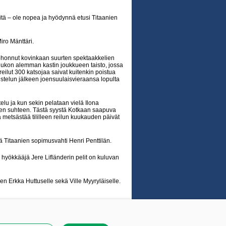
tä – ole nopea ja hyödynnä etusi Titaanien
iro Mänttäri.
kohonnut kovinkaan suurten spektaakkelien
ulukon alemman kastin joukkueen taisto, jossa
eilut 300 katsojaa saivat kuitenkin poistua
ustelun jälkeen joensuulaisvieraansa lopulta
elu ja kun sekin pelataan vielä Ilona
isen suhteen. Tästä syystä Kotkaan saapuva
metsästää tililleen reilun kuukauden päivät
 Titaanien sopimusvahti Henri Penttilän.
 hyökkääjä Jere Lifländerin pelit on kuluvan
nien Erkka Huttuselle sekä Ville Myyryläiselle.