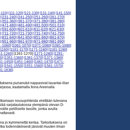
-110]
[111-120]
[121-130]
[131-140]
[141-150]
]
[231-240]
[241-250]
[251-260]
[261-270]
]
[351-360]
[361-370]
[371-380]
[381-390]
]
[471-480]
[481-490]
[491-500]
[501-510]
]
[591-600]
[601-610]
[611-620]
[621-630]
]
[711-720]
[721-730]
[731-740]
[741-750]
]
[831-840]
[841-850]
[851-860]
[861-870]
]
[951-960]
[961-970]
[971-980]
[981-990]
1-1060]
[1061-1070]
[1071-1080]
[1081-1090]
-1160]
[1161-1170]
[1171-1180]
[1181-1190]
51-1260]
[1261-1270]
[1271-1280]
[1281-
0]
[1351-1360]
[1361-1370]
[1371-1380]
41-1450]
[1451-1460]
[1461-1470]
[1471-
0]
[1541-1550]
[1551-1560]
[1561-1570]
31-1636]
soituksena punanutut nappasivat lauantai-illan
rjassa, kaatamalla Ilona Areenalla
jatkamaan nousujohteista virettään tulevana
kälää sarjataulukossa ylempänä olevan D-
lle pelilliselle tasolle, jonka avulla
attavasti.
na jo kymmenettä kertaa. Tarkoituksena on
jotka todennäköisesti jäisivät muuten ilman