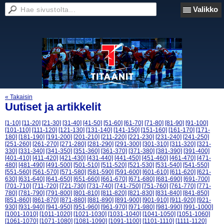
Valikko
« Takaisin
Uutiset ja artikkelit
[1-10]
[11-20]
[21-30]
[31-40]
[41-50]
[51-60]
[61-70]
[71-80]
[81-90]
[91-100]
[101-110]
[111-120]
[121-130]
[131-140]
[141-150]
[151-160]
[161-170]
[171-
180]
[181-190]
[191-200]
[201-210]
[211-220]
[221-230]
[231-240]
[241-250]
[251-260]
[261-270]
[271-280]
[281-290]
[291-300]
[301-310]
[311-320]
[321-
330]
[331-340]
[341-350]
[351-360]
[361-370]
[371-380]
[381-390]
[391-400]
[401-410]
[411-420]
[421-430]
[431-440]
[441-450]
[451-460]
[461-470]
[471-
480]
[481-490]
[491-500]
[501-510]
[511-520]
[521-530]
[531-540]
[541-550]
[551-560]
[561-570]
[571-580]
[581-590]
[591-600]
[601-610]
[611-620]
[621-
630]
[631-640]
[641-650]
[651-660]
[661-670]
[671-680]
[681-690]
[691-700]
[701-710]
[711-720]
[721-730]
[731-740]
[741-750]
[751-760]
[761-770]
[771-
780]
[781-790]
[791-800]
[801-810]
[811-820]
[821-830]
[831-840]
[841-850]
[851-860]
[861-870]
[871-880]
[881-890]
[891-900]
[901-910]
[911-920]
[921-
930]
[931-940]
[941-950]
[951-960]
[961-970]
[971-980]
[981-990]
[991-1000]
[1001-1010]
[1011-1020]
[1021-1030]
[1031-1040]
[1041-1050]
[1051-1060]
[1061-1070]
[1071-1080]
[1081-1090]
[1091-1100]
[1101-1110]
[1111-1120]