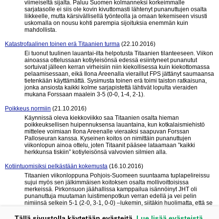
viimeiseltä sijalta. Paluu Suomen kolmanneksi korkeimmalle
sarjatasolle ei siis ole kovin kivuttomasti lähtenyt punanuttujen osalta
liikkeelle, mutta kärsivällisellä työnteolla ja omaan tekemiseen visusti
uskomalla on nousu kohti parempia sijoituksia enemmän kuin
mahdollista.
Katastrofaalinen toinen erä Titaanien turma
(22.10.2016)
Ei tuonut tuulinen lauantai-ilta helpotusta Titaanien tilanteeseen. Viikon
ainoassa ottelussaan kotiyleisönsä edessä esiintyneet punanutut
sortuivat jälleen kerran virheisiin niin kiekollisessa kuin kiekottomassa
pelaamisessaan, eikä Ilona Areenalla vieraillut FPS jättänyt saumaansa
tietenkään käyttämättä. Sysimusta toinen erä toimi taiston ratkaisuna,
jonka ansiosta kaikki kolme sarjapistettä lähtivät lopulta vieraiden
mukana Forssaan maalein 3-5 (0-0, 1-4, 2-1).
Poikkeus normiin
(21.10.2016)
Käynnissä oleva kiekkoviikko saa Titaanien osalta hieman
poikkeuksellisen huipennuksensa lauantaina, kun kotkalaismiehistö
mittelee voimiaan Ilona Areenalle vieraaksi saapuvan Forssan
Palloseuran kanssa. Kyseinen koitos on nimittäin punanuttujen
viikonlopun ainoa ottelu, joten Titaanit pääsee lataamaan ”kaikki
herkkunsa tiskiin” kotiyleisönsä valvovien silmien alla.
Kotiintuomisiksi pelkästään kokemusta
(16.10.2016)
Titaanien viikonloppuna Pohjois-Suomeen suuntaama tuplapelireissu
sujui myös sen jälkimmäisen koitoksen osalta mollivoittoisissa
merkeissä. Pirkonsuon jäähallissa kamppailua isännöinyt JHT oli
punanuttuja muutaman luistimenpotkun verran edellä ja vei pelin
nimiinsä selkein 5-1 (2-0, 3-1, 0-0) –lukemin, siitäkin huolimatta, että se
kulutti ottelun jälkimmäisellä puoliskolla runsaasti jäähypenkkiä.
Tällä sivustolla käytetään evästeitä.
Lue lisää evästeistä.