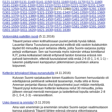
[1121-1130]
[1131-1140]
[1141-1150]
[1151-1160]
[1161-1170]
[1171-1180]
[1181-1190]
[1191-1200]
[1201-1210]
[1211-1220]
[1221-1230]
[1231-1240]
[1241-1250]
[1251-1260]
[1261-1270]
[1271-1280]
[1281-1290]
[1291-1300]
[1301-1310]
[1311-1320]
[1321-1330]
[1331-1340]
[1341-1350]
[1351-1360]
[1361-1370]
[1371-1380]
[1381-1390]
[1391-1400]
[1401-1410]
[1411-1420]
[1421-1430]
[1431-1440]
[1441-1450]
[1451-1460]
[1461-1470]
[1471-1480]
[1481-1490]
[1491-1500]
[1501-1510]
[1511-1520]
[1521-1530]
[1531-1540]
[1541-1550]
[1551-1560]
[1561-1570]
[1571-1580]
[1581-1590]
[1591-1600]
[1601-1610]
[1611-1620]
[1621-1630]
[1631-1636]
Voitonnälkä palkittiin isosti
(5.11.2016)
Titaanit pelasi eilen kotihallissaan puolet pelistä hyvää lätkää.
Lauantai-iltana Tuusulassa punanutut esittivät sitä vastoin kutakuinkin
täydet 60 minuuttia juuri sellaisia otteita, joilla Suomi-sarjassa pystyy
pelejä voittamaan. Sen sai huomata myös isännän virkaa toimittanut
KJT, jonka kotkalaiset iskivät erityisesti taiston toisessa erässä niin
pahasti tainnoksiin, etteivät tuusulalaiset siitä enää 2-6 (0-1, 1-4, 1-1) –
lukemin päättyneen kamppailun jälkimmäisen puoliskon aikana
toipuneet.
Ketterän tehojaksot liikaa punanutuille
(4.11.2016)
Kuluvan Suomi-sarjakauden toinen Kaakkois-Suomen herruustaisto oli
edeltäjäänsä pelillisesti selkeästi tasaisempi, mutta sillä ei Ilona
Areenan perjantai-iltassa ollut loppuviimeksi juuri mitään merkitystä.
Titaanit pysyi kotonaan Ketterän kelkassa reilut 30 minuuttia, jonka
jälkeen vieraat menivät menojaan ja laskettelivat lopulta selvään 2-8
(0-1, 0-4, 2-3) –vierasvoittoon.
Usko itseesi ja onnistu!
(3.11.2016)
Aina vain enemmän ja enemmän sinuiksi Suomi-sarjan vaatimustason
kanssa pääsevä Titaanit lähtee edessä olevana viikonloppuna