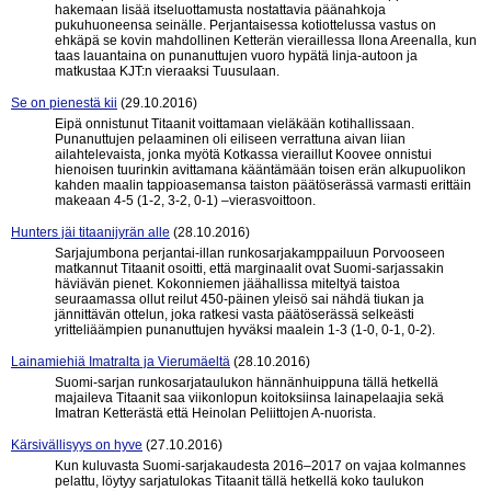
hakemaan lisää itseluottamusta nostattavia päänahkoja
pukuhuoneensa seinälle. Perjantaisessa kotiottelussa vastus on
ehkäpä se kovin mahdollinen Ketterän vieraillessa Ilona Areenalla, kun
taas lauantaina on punanuttujen vuoro hypätä linja-autoon ja
matkustaa KJT:n vieraaksi Tuusulaan.
Se on pienestä kii
(29.10.2016)
Eipä onnistunut Titaanit voittamaan vieläkään kotihallissaan.
Punanuttujen pelaaminen oli eiliseen verrattuna aivan liian
ailahtelevaista, jonka myötä Kotkassa vieraillut Koovee onnistui
hienoisen tuurinkin avittamana kääntämään toisen erän alkupuolikon
kahden maalin tappioasemansa taiston päätöserässä varmasti erittäin
makeaan 4-5 (1-2, 3-2, 0-1) –vierasvoittoon.
Hunters jäi titaanijyrän alle
(28.10.2016)
Sarjajumbona perjantai-illan runkosarjakamppailuun Porvooseen
matkannut Titaanit osoitti, että marginaalit ovat Suomi-sarjassakin
häviävän pienet. Kokonniemen jäähallissa miteltyä taistoa
seuraamassa ollut reilut 450-päinen yleisö sai nähdä tiukan ja
jännittävän ottelun, joka ratkesi vasta päätöserässä selkeästi
yritteliäämpien punanuttujen hyväksi maalein 1-3 (1-0, 0-1, 0-2).
Lainamiehiä Imatralta ja Vierumäeltä
(28.10.2016)
Suomi-sarjan runkosarjataulukon hännänhuippuna tällä hetkellä
majaileva Titaanit saa viikonlopun koitoksiinsa lainapelaajia sekä
Imatran Ketterästä että Heinolan Peliittojen A-nuorista.
Kärsivällisyys on hyve
(27.10.2016)
Kun kuluvasta Suomi-sarjakaudesta 2016–2017 on vajaa kolmannes
pelattu, löytyy sarjatulokas Titaanit tällä hetkellä koko taulukon