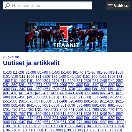
Valikko
« Takaisin
Uutiset ja artikkelit
[1-10]
[11-20]
[21-30]
[31-40]
[41-50]
[51-60]
[61-70]
[71-80]
[81-90]
[91-100]
[101-110]
[111-120]
[121-130]
[131-140]
[141-150]
[151-160]
[161-170]
[171-
180]
[181-190]
[191-200]
[201-210]
[211-220]
[221-230]
[231-240]
[241-250]
[251-260]
[261-270]
[271-280]
[281-290]
[291-300]
[301-310]
[311-320]
[321-
330]
[331-340]
[341-350]
[351-360]
[361-370]
[371-380]
[381-390]
[391-400]
[401-410]
[411-420]
[421-430]
[431-440]
[441-450]
[451-460]
[461-470]
[471-
480]
[481-490]
[491-500]
[501-510]
[511-520]
[521-530]
[531-540]
[541-550]
[551-560]
[561-570]
[571-580]
[581-590]
[591-600]
[601-610]
[611-620]
[621-
630]
[631-640]
[641-650]
[651-660]
[661-670]
[671-680]
[681-690]
[691-700]
[701-710]
[711-720]
[721-730]
[731-740]
[741-750]
[751-760]
[761-770]
[771-
780]
[781-790]
[791-800]
[801-810]
[811-820]
[821-830]
[831-840]
[841-850]
[851-860]
[861-870]
[871-880]
[881-890]
[891-900]
[901-910]
[911-920]
[921-
930]
[931-940]
[941-950]
[951-960]
[961-970]
[971-980]
[981-990]
[991-1000]
[1001-1010]
[1011-1020]
[1021-1030]
[1031-1040]
[1041-1050]
[1051-1060]
[1061-1070]
[1071-1080]
[1081-1090]
[1091-1100]
[1101-1110]
[1111-1120]