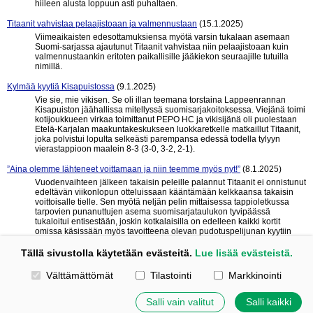
hiileen alusta loppuun asti puhaltaen.
Titaanit vahvistaa pelaajistoaan ja valmennustaan
(15.1.2025)
Viimeaikaisten edesottamuksiensa myötä varsin tukalaan asemaan
Suomi-sarjassa ajautunut Titaanit vahvistaa niin pelaajistoaan kuin
valmennustaankin eritoten paikallisille jääkiekon seuraajille tutuilla
nimillä.
Kylmää kyytiä Kisapuistossa
(9.1.2025)
Vie sie, mie vikisen. Se oli illan teemana torstaina Lappeenrannan
Kisapuiston jäähallissa mitellyssä suomisarjakoitoksessa. Viejänä toimi
kotijoukkueen virkaa toimittanut PEPO HC ja vikisijänä oli puolestaan
Etelä-Karjalan maakuntakeskukseen luokkaretkelle matkaillut Titaanit,
joka polvistui lopulta selkeästi parempansa edessä todella tylyyn
vierastappioon maalein 8-3 (3-0, 3-2, 2-1).
”Aina olemme lähteneet voittamaan ja niin teemme myös nyt!”
(8.1.2025)
Vuodenvaihteen jälkeen takaisin peleille palannut Titaanit ei onnistunut
edeltävän viikonlopun otteluissaan kääntämään kelkkaansa takaisin
voittoisalle tielle. Sen myötä neljän pelin mittaisessa tappioletkussa
tarpovien punanuttujen asema suomisarjataulukon tyvipäässä
tukaloitui entisestään, joskin kotkalaisilla on edelleen kaikki kortit
omissa käsissään myös tavoitteena olevan pudotuspelijunan kyytiin
kiipeämiseen.
Tällä sivustolla käytetään evästeitä.
Lue lisää evästeistä.
« edelliset 10
seuraavat 10 »
Valitse käytettävät evästeet
Välttämättömät
Tilastointi
Markkinointi
Tehty Yhdistysavaimella
|
Evästeet
Salli vain valitut
Salli kaikki
©
2026 Titaanit – HK Titaanit ry | Tapiontie 69, 48600 Kotka