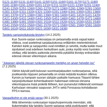
[1121-1130]
[1131-1140]
[1141-1150]
[1151-1160]
[1161-1170]
[1171-1180]
[1181-1190]
[1191-1200]
[1201-1210]
[1211-1220]
[1221-1230]
[1231-1240]
[1241-1250]
[1251-1260]
[1261-1270]
[1271-1280]
[1281-1290]
[1291-1300]
[1301-1310]
[1311-1320]
[1321-1330]
[1331-1340]
[1341-1350]
[1351-1360]
[1361-1370]
[1371-1380]
[1381-1390]
[1391-1400]
[1401-1410]
[1411-1420]
[1421-1430]
[1431-1440]
[1441-1450]
[1451-1460]
[1461-1470]
[1471-1480]
[1481-1490]
[1491-1500]
[1501-1510]
[1511-1520]
[1521-1530]
[1531-1540]
[1541-1550]
[1551-1560]
[1561-1570]
[1571-1580]
[1581-1590]
[1591-1600]
[1601-1610]
[1611-1620]
[1621-1630]
[1631-1636]
Taistelu sarjasijoituksista tiivistyy
(14.2.2025)
Kun Suomi-sarjan runkosarjaa on pelaamatta enää vajaat kaksi
viikkoa, ovat asetelmat sarjataulukossa erittäinkin mielenkiintoiset.
Kahden kärki ja sarjajumbo ovat nimittäin jo selvillä, mutta kaikki muut
sijoitukset ovat edelleen herkullisen auki, jonka myötä voisi hyvinkin
olettaa, että taistelu paikoista ylemmillä pykälillä tiivistyy entisestään
edessä olevan viikonlopun aikana.
”Jokaisen jäljellä olevan runkosarjapelin merkitys on aivan helvetin iso”
(7.2.2025)
Vähiin käyvät pelit kuluvan suomisarjakauden runkosarjassa, sillä
joukkueista riippuen pelaamatta on enää neljästä kuuteen ottelua.
Kynsin ja hampain suoran säilyjän paikalle hamuava Titaanit lähtee
sarjasijoitustaan kohentaakseen hakemaan edessä olevana
viikonloppuna lisää pisteitä tililleen, kun punanutut mittelevät voimiaan
Karhulaan vieraaksi saapuvan JHT:n sekä Forssassa kohdattavan
FPS:n kanssa.
Vapaailtoihin ei ole enää varaa
(30.1.2025)
Mitä lähemmäs runkosarjan loppuhuipennusta mennään, sitä
tiukemmaksi käy taistelu Suomi-sarjassa sekä pudotuspeli- että