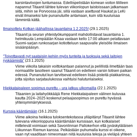
karsintaviivojen tuntumassa. Edellispelistään komean voiton tililleen
napannut Titaanit lähtee tulevan viikonlopun taistoissaan jatkamaan
siitä, mihin se Porvoossa jäi, sillä vastaan asettuvat Haukat ja LeKi
eivät ilmaiseksi tule punanutuille antamaan, kuin sitä kuuluisaa
lämmintä kättä.
Ilmaisottelu Kotkan jäähallissa lauantaina 1.2.2025!
(29.1.2025)
Titaanit ja seuran yhteistyökumppanit mahdollistavat lauantaina 1.
helmikuuta Lempäälän Kisaa vastaan kello 17:00 alkaen pelattavaan
Suomi-sarjan runkosarjan kotiotteluun saapuvalle yleisölle ilmaisen
sisäänpääsyn.
”Toivottavasti nyt saataisiin kehiin myös tunteita ja tuoksuja sekä laitojen
ryskäämistä”
(23.1.2025)
Viime viikolla takaisin voittokantaan palannut ja pelillistä ilmettään taas
normaalille tasolleen saanut Titaanit on edelleen varsin totisen paikan
edessä. Punanutut kun tarvitsevat edelleen lisää pisteitä plakkariinsa,
jotta sijoitus sarjataulukossa vaihtuisi halutunlaiseksi.
Hiekkataipaleen sopimus purettu – ura jatkuu ulkomailla
(22.1.2025)
Titaanien ja laitahyökkääjä Rene Hiekkataipaleen välinen kuluvaa
kautta 2024–2025 koskenut pelaajasopimus on purettu hyvässä
yhteisymmärryksessä.
Kurssia kääntämään
(16.1.2025)
Viime aikoina heikkoa tuloksentekotasoa ylläpitänyt Titaanit lähtee
tulevana viikonloppuna kääntämään kurssiaan, kun kotkalaiset
mittelevät voimiaan sekä Savonlinnan Pallokerhon että jyväskyläläisen
Liikunnan Riemun kanssa. Pelkästään puhumalla kurssi ei oikene,
vaan nyt vaaditaan nimeomaan niitä kuuluisia tekoja ja vieläpä yhteen