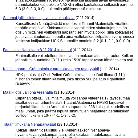
Titaanit Akatemian ryöstöretki Nastolassa lässähti aivan täydelliseksi
pannukakuksi kotijoukkue NASKI:n oltua kaukalossa selkeästi parempi
6-3 (3-0, 3-3, 0-0) –lukemiin päättyneessä ottelussa.
Salamat jallitti sininuttuja voittolaukauksilla
(7.11.2014)
Kansallisesta Nenäpäivästä muodostui Titaanit Akatemialle virallinen
nenään ottopäivä. Kirkkonummella vierailleiden sininuttujen neljän
ottelun mittainen voittoputki napsahti sen myötä poikki, sillä kotkalaiset
joutuivat antautumaan lopulta aina voittolaukauskilpailuun venyneessä
taistossa kotijoukkue HCK Salamoille maalein 3-2 (0-1, 2-1, 0-0, 0-0).
Fanimatka Nastolaan 8.11.2014 toteutuu!
(4.11.2014)
Fanimatkalle voi edelleen ilmoittautua mukaan aina linja-auton Kotkan
jäähallilta lauantaina (8.11.) kello 15:30 tapahtuvaan lähtöhetkeen asti.
Kättä lippaan – Grönholmin vuoro rikkoa upea rajapyykki!
(1.11.2014)
HPK-puolustaja Ossi-Petteri Grönholmista tulee tänä iltana (1.11.)
historian toinen titaanikasvatti, joka rikkoo 500 pelatun liigaottelun
rajapyykin.
Maali-ilottelua Ilona Areenalla
(31.10.2014)
Olipahan ottelu… vai mitä muuta voi sanoa yhteensä 17 täysosumaa
sisältäneestä hurlumheistä? Titaanit Akatemia ja NASKI tarjosivat
perjantai-iltana Ilona Areenalle saapuneille 286 katsojalle todellisen
maalijuhlan, joka päättyi lopulta sininuttujen neljänteen perättäiseen
voittoon lukemin 10-7 (4-1, 1-3, 5-2).
Titaanit mukana Nenäpäivässä!
(29.10.2014)
Kotkan Titaanit osallistuu Yle Kymenlaakson Nenäpäivä-
hyväntekeväisyyskampanjaan, jolla kerätään huutokaupan avulla