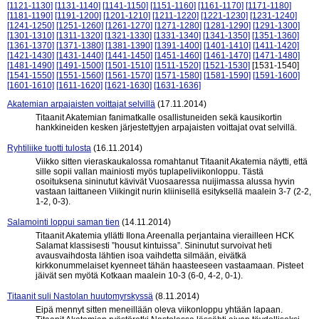
[1121-1130]
[1131-1140]
[1141-1150]
[1151-1160]
[1161-1170]
[1171-1180]
[1181-1190]
[1191-1200]
[1201-1210]
[1211-1220]
[1221-1230]
[1231-1240]
[1241-1250]
[1251-1260]
[1261-1270]
[1271-1280]
[1281-1290]
[1291-1300]
[1301-1310]
[1311-1320]
[1321-1330]
[1331-1340]
[1341-1350]
[1351-1360]
[1361-1370]
[1371-1380]
[1381-1390]
[1391-1400]
[1401-1410]
[1411-1420]
[1421-1430]
[1431-1440]
[1441-1450]
[1451-1460]
[1461-1470]
[1471-1480]
[1481-1490]
[1491-1500]
[1501-1510]
[1511-1520]
[1521-1530]
[1531-1540]
[1541-1550]
[1551-1560]
[1561-1570]
[1571-1580]
[1581-1590]
[1591-1600]
[1601-1610]
[1611-1620]
[1621-1630]
[1631-1636]
Akatemian arpajaisten voittajat selvillä
(17.11.2014)
Titaanit Akatemian fanimatkalle osallistuneiden sekä kausikortin
hankkineiden kesken järjestettyjen arpajaisten voittajat ovat selvillä.
Ryhtiliike tuotti tulosta
(16.11.2014)
Viikko sitten vieraskaukalossa romahtanut Titaanit Akatemia näytti, että
sille sopii vallan mainiosti myös tuplapeliviikonloppu. Tästä
osoituksena sininutut kävivät Vuosaaressa nuijimassa alussa hyvin
vastaan laittaneen Viikingit nurin kliinisellä esityksellä maalein 3-7 (2-2,
1-2, 0-3).
Salamointi loppui saman tien
(14.11.2014)
Titaanit Akatemia yllätti Ilona Areenalla perjantaina vierailleen HCK
Salamat klassisesti ”housut kintuissa”. Sininutut survoivat heti
avausvaihdosta lähtien isoa vaihdetta silmään, eivätkä
kirkkonummelaiset kyenneet tähän haasteeseen vastaamaan. Pisteet
jäivät sen myötä Kotkaan maalein 10-3 (6-0, 4-2, 0-1).
Titaanit suli Nastolan huutomyrskyssä
(8.11.2014)
Eipä mennyt sitten meneillään oleva viikonloppu yhtään lapaan.