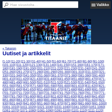
Valikko
« Takaisin
Uutiset ja artikkelit
[1-10]
[11-20]
[21-30]
[31-40]
[41-50]
[51-60]
[61-70]
[71-80]
[81-90]
[91-100]
[101-110]
[111-120]
[121-130]
[131-140]
[141-150]
[151-160]
[161-170]
[171-
180]
[181-190]
[191-200]
[201-210]
[211-220]
[221-230]
[231-240]
[241-250]
[251-260]
[261-270]
[271-280]
[281-290]
[291-300]
[301-310]
[311-320]
[321-
330]
[331-340]
[341-350]
[351-360]
[361-370]
[371-380]
[381-390]
[391-400]
[401-410]
[411-420]
[421-430]
[431-440]
[441-450]
[451-460]
[461-470]
[471-
480]
[481-490]
[491-500]
[501-510]
[511-520]
[521-530]
[531-540]
[541-550]
[551-560]
[561-570]
[571-580]
[581-590]
[591-600]
[601-610]
[611-620]
[621-
630]
[631-640]
[641-650]
[651-660]
[661-670]
[671-680]
[681-690]
[691-700]
[701-710]
[711-720]
[721-730]
[731-740]
[741-750]
[751-760]
[761-770]
[771-
780]
[781-790]
[791-800]
[801-810]
[811-820]
[821-830]
[831-840]
[841-850]
[851-860]
[861-870]
[871-880]
[881-890]
[891-900]
[901-910]
[911-920]
[921-
930]
[931-940]
[941-950]
[951-960]
[961-970]
[971-980]
[981-990]
[991-1000]
[1001-1010]
[1011-1020]
[1021-1030]
[1031-1040]
[1041-1050]
[1051-1060]
[1061-1070]
[1071-1080]
[1081-1090]
[1091-1100]
[1101-1110]
[1111-1120]