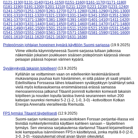
[1121-1130]
[1131-1140]
[1141-1150]
[1151-1160]
[1161-1170]
[1171-1180]
[1181-1190]
[1191-1200]
[1201-1210]
[1211-1220]
[1221-1230]
[1231-1240]
[1241-1250]
[1251-1260]
[1261-1270]
[1271-1280]
[1281-1290]
[1291-1300]
[1301-1310]
[1311-1320]
[1321-1330]
[1331-1340]
[1341-1350]
[1351-1360]
[1361-1370]
[1371-1380]
[1381-1390]
[1391-1400]
[1401-1410]
[1411-1420]
[1421-1430]
[1431-1440]
[1441-1450]
[1451-1460]
[1461-1470]
[1471-1480]
[1481-1490]
[1491-1500]
[1501-1510]
[1511-1520]
[1521-1530]
[1531-1540]
[1541-1550]
[1551-1560]
[1561-1570]
[1571-1580]
[1581-1590]
[1591-1600]
[1601-1610]
[1611-1620]
[1621-1630]
[1631-1636]
Pistepörssin johtajan hopeinen kypärä käyttöön Suomi-sarjassa
(19.9.2025)
Viime viikolla käynnistyneessä Suomi-sarjassa tullaan jatkossa
näkemään jokaisen joukkueen sisäisen pistepörssin kärjessä olevan
pelaajan päässä hopean värinen kypärä.
Syväkyykystä takaisin tolpilleen!
(13.9.2025)
Kyllähän se voittaminen vaan on edelleenkin keskimääräisesti
mukavampaa puuhaa kuin häviäminen, ei siitä pääse yli saati ympäri.
Edellisiltana Forssassa lähes totaaliseen syväkyykkyyn lysähtänyt sekä
vielä myös kotiavauksensa ensimmäisessä erässä samassa
menoasennossa jatkanut Titaanit ponnisti kuitenkin komeasti takaisin
tolpilleen ja nousten lopulta taistoa livenä seuranneen reilun 200
katsojan suureksi riemuksi 5-2 (1-2, 1-0, 3-0) –kotivoittoon Kotkan
Energia Areenalla vierailleesta Riemusta.
FPS tyrmäsi Titaanit täydellisesti
(12.9.2025)
Suomi-sarjan runkosarjan avauskoitoksen Forssan perjantai-illassa voi
tiivistää nyrkkeilytermistöä käyttäen kahteen sanaan – täydellinen
tyrmäys. Sen vieraissa sarjakautensa startannut Titaanit kirjaimellisesti
koki kamppailua isännöineen FPS:n käsittelyssä, jonka myötä 8-0 (2-0,
3-0, 3-0) –loppulukemat olivat aivan täysin oikeutetut.