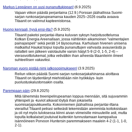
Markus Leppänen on uusi punanuttukippari!
(6.9.2025)
Vajaan viikon päästä perjantaina (12.9.) Forssan jäähallissa Suomi-
sarjan runkosarjarupeamansa kauden 2025–2026 osalta avaava
Titaanit on valinnut kapteenistonsa.
Huono kenraali, hyvä ensi-ilta?
(5.9.2025)
Titaanit paketoi perjantai-iltana kuluvan syksyn harjoitusottelunsa
Kotkan Energia Areenallaan, jossa nähtiinkin aikamoinen ”valmentajien
painajaispeli” sekä peräti 14 täysosumaa. Karhulaan hivenen unisena
matkaillut Haukat toipui lopulta punanuttujen vahvasta avauserästä ja
rallatteli sen jälkeen valotaululle varsin häijyt 5-9 (2-0, 1-5, 2-4) –
vierasvoittolukemat, jotka vetivätkin ihan aiheesta titaanileirin ilmeet
suhteellisen vakaviksi.
Naroman vuoro pistää nimi jatkosopimukseen!
(3.9.2025)
Reilun viikon päästä Suomi-sarjan runkosarjakahinansa aloittava
Titaanit on täydentänyt miehistöään niin hyökkäys- kuin
puolustuskalustonsakin osalta.
Parempaan päin
(29.8.2025)
Mitä lähemmäs treenipelirupeaman loppua mennään, sitä sujuvammin
yhteispeli ja -kuviot alkavat löytyä ihan jokaisella
suomisarjajoukkueella. Kokonniemen jäähallissa perjantai-iltana
vieraillut Titaanit petrasi selkeästi tekemistään aiemmista koitoksistaan
ja oli nyt myös tuloksessa kiinni aivan viimeisille minuuteille asti, mutta
lopulta kotkalaiset joutuivat kuitenkin tunnustamaan kamppailua
isännöineen Porvoon Huntersin paremmakseen maalein 4-2 (1-1, 1-0,
2-1).