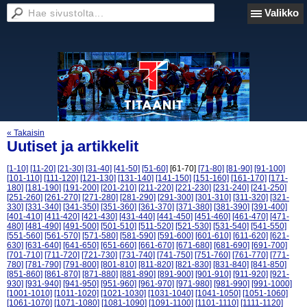
Valikko
« Takaisin
Uutiset ja artikkelit
[1-10]
[11-20]
[21-30]
[31-40]
[41-50]
[51-60]
[61-70]
[71-80]
[81-90]
[91-100]
[101-110]
[111-120]
[121-130]
[131-140]
[141-150]
[151-160]
[161-170]
[171-
180]
[181-190]
[191-200]
[201-210]
[211-220]
[221-230]
[231-240]
[241-250]
[251-260]
[261-270]
[271-280]
[281-290]
[291-300]
[301-310]
[311-320]
[321-
330]
[331-340]
[341-350]
[351-360]
[361-370]
[371-380]
[381-390]
[391-400]
[401-410]
[411-420]
[421-430]
[431-440]
[441-450]
[451-460]
[461-470]
[471-
480]
[481-490]
[491-500]
[501-510]
[511-520]
[521-530]
[531-540]
[541-550]
[551-560]
[561-570]
[571-580]
[581-590]
[591-600]
[601-610]
[611-620]
[621-
630]
[631-640]
[641-650]
[651-660]
[661-670]
[671-680]
[681-690]
[691-700]
[701-710]
[711-720]
[721-730]
[731-740]
[741-750]
[751-760]
[761-770]
[771-
780]
[781-790]
[791-800]
[801-810]
[811-820]
[821-830]
[831-840]
[841-850]
[851-860]
[861-870]
[871-880]
[881-890]
[891-900]
[901-910]
[911-920]
[921-
930]
[931-940]
[941-950]
[951-960]
[961-970]
[971-980]
[981-990]
[991-1000]
[1001-1010]
[1011-1020]
[1021-1030]
[1031-1040]
[1041-1050]
[1051-1060]
[1061-1070]
[1071-1080]
[1081-1090]
[1091-1100]
[1101-1110]
[1111-1120]