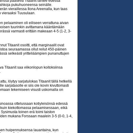
nssa pääsevä Titaanit lähtee edessä
nahkoja pukuhuoneensa seinälle.
rän vieraillessa Ilona Areenalla, kun taas
n vieraaksi Tuusulaan.
en pelaaminen oli eiliseen verrattuna aivan
ienoisen tuurinkin avittamana kääntämään
ässä varmasti erittäin makeaan 4-5 (1-2, 3-
 Titaanit osoitti, että marginaalit ovat
istoa seuraamassa ollut reilut 450-päinen
rässä selkeästi yritteliäämpien punanuttujen
a Titaanit saa viikonlopun koitoksiinsa
.
 löytyy sarjatulokas Titaanit tällä hetkellä
sarjatasolle ei siis ole kovin kivuttomasti
 ja omaan tekemiseen visusti uskomalla on
n ainoassa ottelussaan kotiyleisönsä edessä
ssa kuin kiekottomassa pelaamisessaan, eikä
 Sysimusta toinen erä toimi taiston
eraiden mukana Forssaan maalein 3-5 (0-0, 1-4,
isen huipennuksensa lauantaina, kun