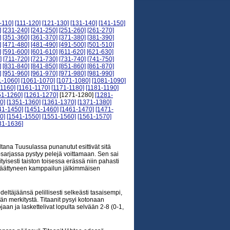
-110]
[111-120]
[121-130]
[131-140]
[141-150]
]
[231-240]
[241-250]
[251-260]
[261-270]
]
[351-360]
[361-370]
[371-380]
[381-390]
]
[471-480]
[481-490]
[491-500]
[501-510]
]
[591-600]
[601-610]
[611-620]
[621-630]
]
[711-720]
[721-730]
[731-740]
[741-750]
]
[831-840]
[841-850]
[851-860]
[861-870]
]
[951-960]
[961-970]
[971-980]
[981-990]
1-1060]
[1061-1070]
[1071-1080]
[1081-1090]
-1160]
[1161-1170]
[1171-1180]
[1181-1190]
51-1260]
[1261-1270]
[1271-1280]
[1281-
0]
[1351-1360]
[1361-1370]
[1371-1380]
41-1450]
[1451-1460]
[1461-1470]
[1471-
0]
[1541-1550]
[1551-1560]
[1561-1570]
31-1636]
iltana Tuusulassa punanutut esittivät sitä
mi-sarjassa pystyy pelejä voittamaan. Sen sai
tyisesti taiston toisessa erässä niin pahasti
in päättyneen kamppailun jälkimmäisen
täjäänsä pelillisesti selkeästi tasaisempi,
tään merkitystä. Titaanit pysyi kotonaan
aan ja laskettelivat lopulta selvään 2-8 (0-1,