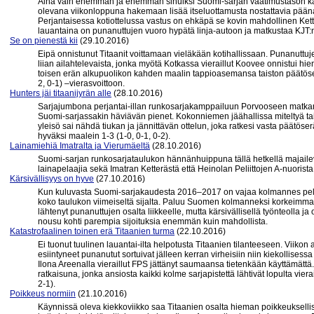
Aina vain enemmän ja enemmän sinuiksi Suomi-sarjan vaatimustason ka
olevana viikonloppuna hakemaan lisää itseluottamusta nostattavia pää
Perjantaisessa kotiottelussa vastus on ehkäpä se kovin mahdollinen Kette
lauantaina on punanuttujen vuoro hypätä linja-autoon ja matkustaa KJT:
Se on pienestä kii
(29.10.2016)
Eipä onnistunut Titaanit voittamaan vieläkään kotihallissaan. Punanuttuj
liian ailahtelevaista, jonka myötä Kotkassa vieraillut Koovee onnistui h
toisen erän alkupuolikon kahden maalin tappioasemansa taiston päätöser
2, 0-1) –vierasvoittoon.
Hunters jäi titaanijyrän alle
(28.10.2016)
Sarjajumbona perjantai-illan runkosarjakamppailuun Porvooseen matkannut
Suomi-sarjassakin häviävän pienet. Kokonniemen jäähallissa miteltyä ta
yleisö sai nähdä tiukan ja jännittävän ottelun, joka ratkesi vasta päätöse
hyväksi maalein 1-3 (1-0, 0-1, 0-2).
Lainamiehiä Imatralta ja Vierumäeltä
(28.10.2016)
Suomi-sarjan runkosarjataulukon hännänhuippuna tällä hetkellä majailev
lainapelaajia sekä Imatran Ketterästä että Heinolan Peliittojen A-nuorista
Kärsivällisyys on hyve
(27.10.2016)
Kun kuluvasta Suomi-sarjakaudesta 2016–2017 on vajaa kolmannes pelattu,
koko taulukon viimeiseltä sijalta. Paluu Suomen kolmanneksi korkeimmalle 
lähtenyt punanuttujen osalta liikkeelle, mutta kärsivällisellä työnteolla
nousu kohti parempia sijoituksia enemmän kuin mahdollista.
Katastrofaalinen toinen erä Titaanien turma
(22.10.2016)
Ei tuonut tuulinen lauantai-ilta helpotusta Titaanien tilanteeseen. Viiko
esiintyneet punanutut sortuivat jälleen kerran virheisiin niin kiekollise
Ilona Areenalla vieraillut FPS jättänyt saumaansa tietenkään käyttämättä.
ratkaisuna, jonka ansiosta kaikki kolme sarjapistettä lähtivät lopulta vi
2-1).
Poikkeus normiin
(21.10.2016)
Käynnissä oleva kiekkoviikko saa Titaanien osalta hieman poikkeuksell