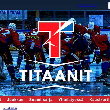
HK Titaanit ry
t
Joukkue
Suomi-sarja
Yhteistyössä
Kausikortit
« Takaisin