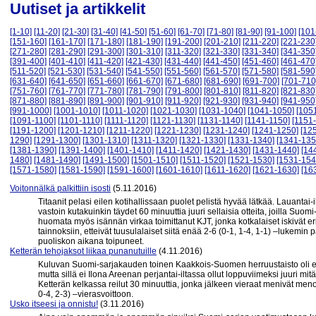
Uutiset ja artikkelit
[1-10]
[11-20]
[21-30]
[31-40]
[41-50]
[51-60]
[61-70]
[71-80]
[81-90]
[91-100]
[101
[151-160]
[161-170]
[171-180]
[181-190]
[191-200]
[201-210]
[211-220]
[221-230
[271-280]
[281-290]
[291-300]
[301-310]
[311-320]
[321-330]
[331-340]
[341-350
[391-400]
[401-410]
[411-420]
[421-430]
[431-440]
[441-450]
[451-460]
[461-470
[511-520]
[521-530]
[531-540]
[541-550]
[551-560]
[561-570]
[571-580]
[581-590
[631-640]
[641-650]
[651-660]
[661-670]
[671-680]
[681-690]
[691-700]
[701-710
[751-760]
[761-770]
[771-780]
[781-790]
[791-800]
[801-810]
[811-820]
[821-830
[871-880]
[881-890]
[891-900]
[901-910]
[911-920]
[921-930]
[931-940]
[941-950
[991-1000]
[1001-1010]
[1011-1020]
[1021-1030]
[1031-1040]
[1041-1050]
[105
[1091-1100]
[1101-1110]
[1111-1120]
[1121-1130]
[1131-1140]
[1141-1150]
[1151
[1191-1200]
[1201-1210]
[1211-1220]
[1221-1230]
[1231-1240]
[1241-1250]
[12
1290]
[1291-1300]
[1301-1310]
[1311-1320]
[1321-1330]
[1331-1340]
[1341-135
[1381-1390]
[1391-1400]
[1401-1410]
[1411-1420]
[1421-1430]
[1431-1440]
[14
1480]
[1481-1490]
[1491-1500]
[1501-1510]
[1511-1520]
[1521-1530]
[1531-154
[1571-1580]
[1581-1590]
[1591-1600]
[1601-1610]
[1611-1620]
[1621-1630]
[16
Voitonnälkä palkittiin isosti
(5.11.2016)
Titaanit pelasi eilen kotihallissaan puolet pelistä hyvää lätkää. Lauantai-
vastoin kutakuinkin täydet 60 minuuttia juuri sellaisia otteita, joilla Suo
huomata myös isännän virkaa toimittanut KJT, jonka kotkalaiset iskivät eri
tainnoksiin, etteivät tuusulalaiset siitä enää 2-6 (0-1, 1-4, 1-1) –lukem
puoliskon aikana toipuneet.
Ketterän tehojaksot liikaa punanutuille
(4.11.2016)
Kuluvan Suomi-sarjakauden toinen Kaakkois-Suomen herruustaisto oli edel
mutta sillä ei Ilona Areenan perjantai-iltassa ollut loppuviimeksi juuri mi
Ketterän kelkassa reilut 30 minuuttia, jonka jälkeen vieraat menivät menoj
0-4, 2-3) –vierasvoittoon.
Usko itseesi ja onnistu!
(3.11.2016)