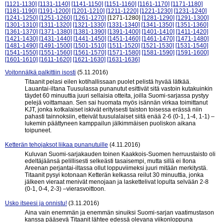
[1121-1130]
[1131-1140]
[1141-1150]
[1151-1160]
[1161-1170]
[1171-1180]
[1181-1190]
[1191-1200]
[1201-1210]
[1211-1220]
[1221-1230]
[1231-1240]
[1241-1250]
[1251-1260]
[1261-1270]
[1271-1280]
[1281-1290]
[1291-1300]
[1301-1310]
[1311-1320]
[1321-1330]
[1331-1340]
[1341-1350]
[1351-1360]
[1361-1370]
[1371-1380]
[1381-1390]
[1391-1400]
[1401-1410]
[1411-1420]
[1421-1430]
[1431-1440]
[1441-1450]
[1451-1460]
[1461-1470]
[1471-1480]
[1481-1490]
[1491-1500]
[1501-1510]
[1511-1520]
[1521-1530]
[1531-1540]
[1541-1550]
[1551-1560]
[1561-1570]
[1571-1580]
[1581-1590]
[1591-1600]
[1601-1610]
[1611-1620]
[1621-1630]
[1631-1636]
Voitonnälkä palkittiin isosti
(5.11.2016)
Titaanit pelasi eilen kotihallissaan puolet pelistä hyvää lätkää.
Lauantai-iltana Tuusulassa punanutut esittivät sitä vastoin kutakuinkin
täydet 60 minuuttia juuri sellaisia otteita, joilla Suomi-sarjassa pystyy
pelejä voittamaan. Sen sai huomata myös isännän virkaa toimittanut
KJT, jonka kotkalaiset iskivät erityisesti taiston toisessa erässä niin
pahasti tainnoksiin, etteivät tuusulalaiset siitä enää 2-6 (0-1, 1-4, 1-1) –
lukemin päättyneen kamppailun jälkimmäisen puoliskon aikana
toipuneet.
Ketterän tehojaksot liikaa punanutuille
(4.11.2016)
Kuluvan Suomi-sarjakauden toinen Kaakkois-Suomen herruustaisto oli
edeltäjäänsä pelillisesti selkeästi tasaisempi, mutta sillä ei Ilona
Areenan perjantai-iltassa ollut loppuviimeksi juuri mitään merkitystä.
Titaanit pysyi kotonaan Ketterän kelkassa reilut 30 minuuttia, jonka
jälkeen vieraat menivät menojaan ja laskettelivat lopulta selvään 2-8
(0-1, 0-4, 2-3) –vierasvoittoon.
Usko itseesi ja onnistu!
(3.11.2016)
Aina vain enemmän ja enemmän sinuiksi Suomi-sarjan vaatimustason
kanssa pääsevä Titaanit lähtee edessä olevana viikonloppuna