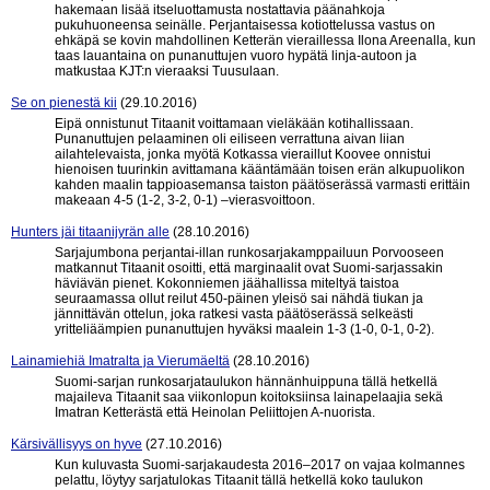
hakemaan lisää itseluottamusta nostattavia päänahkoja
pukuhuoneensa seinälle. Perjantaisessa kotiottelussa vastus on
ehkäpä se kovin mahdollinen Ketterän vieraillessa Ilona Areenalla, kun
taas lauantaina on punanuttujen vuoro hypätä linja-autoon ja
matkustaa KJT:n vieraaksi Tuusulaan.
Se on pienestä kii
(29.10.2016)
Eipä onnistunut Titaanit voittamaan vieläkään kotihallissaan.
Punanuttujen pelaaminen oli eiliseen verrattuna aivan liian
ailahtelevaista, jonka myötä Kotkassa vieraillut Koovee onnistui
hienoisen tuurinkin avittamana kääntämään toisen erän alkupuolikon
kahden maalin tappioasemansa taiston päätöserässä varmasti erittäin
makeaan 4-5 (1-2, 3-2, 0-1) –vierasvoittoon.
Hunters jäi titaanijyrän alle
(28.10.2016)
Sarjajumbona perjantai-illan runkosarjakamppailuun Porvooseen
matkannut Titaanit osoitti, että marginaalit ovat Suomi-sarjassakin
häviävän pienet. Kokonniemen jäähallissa miteltyä taistoa
seuraamassa ollut reilut 450-päinen yleisö sai nähdä tiukan ja
jännittävän ottelun, joka ratkesi vasta päätöserässä selkeästi
yritteliäämpien punanuttujen hyväksi maalein 1-3 (1-0, 0-1, 0-2).
Lainamiehiä Imatralta ja Vierumäeltä
(28.10.2016)
Suomi-sarjan runkosarjataulukon hännänhuippuna tällä hetkellä
majaileva Titaanit saa viikonlopun koitoksiinsa lainapelaajia sekä
Imatran Ketterästä että Heinolan Peliittojen A-nuorista.
Kärsivällisyys on hyve
(27.10.2016)
Kun kuluvasta Suomi-sarjakaudesta 2016–2017 on vajaa kolmannes
pelattu, löytyy sarjatulokas Titaanit tällä hetkellä koko taulukon