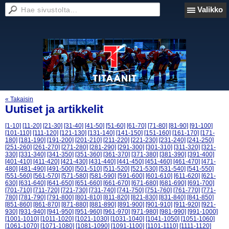
Valikko
« Takaisin
Uutiset ja artikkelit
[1-10]
[11-20]
[21-30]
[31-40]
[41-50]
[51-60]
[61-70]
[71-80]
[81-90]
[91-100]
[101-110]
[111-120]
[121-130]
[131-140]
[141-150]
[151-160]
[161-170]
[171-
180]
[181-190]
[191-200]
[201-210]
[211-220]
[221-230]
[231-240]
[241-250]
[251-260]
[261-270]
[271-280]
[281-290]
[291-300]
[301-310]
[311-320]
[321-
330]
[331-340]
[341-350]
[351-360]
[361-370]
[371-380]
[381-390]
[391-400]
[401-410]
[411-420]
[421-430]
[431-440]
[441-450]
[451-460]
[461-470]
[471-
480]
[481-490]
[491-500]
[501-510]
[511-520]
[521-530]
[531-540]
[541-550]
[551-560]
[561-570]
[571-580]
[581-590]
[591-600]
[601-610]
[611-620]
[621-
630]
[631-640]
[641-650]
[651-660]
[661-670]
[671-680]
[681-690]
[691-700]
[701-710]
[711-720]
[721-730]
[731-740]
[741-750]
[751-760]
[761-770]
[771-
780]
[781-790]
[791-800]
[801-810]
[811-820]
[821-830]
[831-840]
[841-850]
[851-860]
[861-870]
[871-880]
[881-890]
[891-900]
[901-910]
[911-920]
[921-
930]
[931-940]
[941-950]
[951-960]
[961-970]
[971-980]
[981-990]
[991-1000]
[1001-1010]
[1011-1020]
[1021-1030]
[1031-1040]
[1041-1050]
[1051-1060]
[1061-1070]
[1071-1080]
[1081-1090]
[1091-1100]
[1101-1110]
[1111-1120]