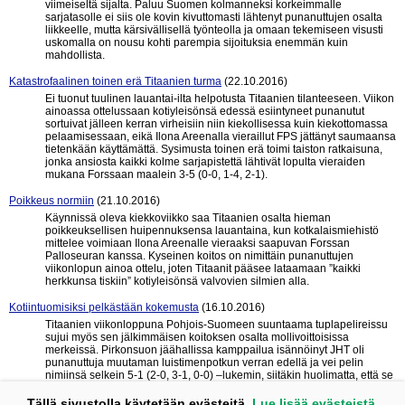
viimeiseltä sijalta. Paluu Suomen kolmanneksi korkeimmalle
sarjatasolle ei siis ole kovin kivuttomasti lähtenyt punanuttujen osalta
liikkeelle, mutta kärsivällisellä työnteolla ja omaan tekemiseen visusti
uskomalla on nousu kohti parempia sijoituksia enemmän kuin
mahdollista.
Katastrofaalinen toinen erä Titaanien turma
(22.10.2016)
Ei tuonut tuulinen lauantai-ilta helpotusta Titaanien tilanteeseen. Viikon
ainoassa ottelussaan kotiyleisönsä edessä esiintyneet punanutut
sortuivat jälleen kerran virheisiin niin kiekollisessa kuin kiekottomassa
pelaamisessaan, eikä Ilona Areenalla vieraillut FPS jättänyt saumaansa
tietenkään käyttämättä. Sysimusta toinen erä toimi taiston ratkaisuna,
jonka ansiosta kaikki kolme sarjapistettä lähtivät lopulta vieraiden
mukana Forssaan maalein 3-5 (0-0, 1-4, 2-1).
Poikkeus normiin
(21.10.2016)
Käynnissä oleva kiekkoviikko saa Titaanien osalta hieman
poikkeuksellisen huipennuksensa lauantaina, kun kotkalaismiehistö
mittelee voimiaan Ilona Areenalle vieraaksi saapuvan Forssan
Palloseuran kanssa. Kyseinen koitos on nimittäin punanuttujen
viikonlopun ainoa ottelu, joten Titaanit pääsee lataamaan ”kaikki
herkkunsa tiskiin” kotiyleisönsä valvovien silmien alla.
Kotiintuomisiksi pelkästään kokemusta
(16.10.2016)
Titaanien viikonloppuna Pohjois-Suomeen suuntaama tuplapelireissu
sujui myös sen jälkimmäisen koitoksen osalta mollivoittoisissa
merkeissä. Pirkonsuon jäähallissa kamppailua isännöinyt JHT oli
punanuttuja muutaman luistimenpotkun verran edellä ja vei pelin
nimiinsä selkein 5-1 (2-0, 3-1, 0-0) –lukemin, siitäkin huolimatta, että se
kulutti ottelun jälkimmäisellä puoliskolla runsaasti jäähypenkkiä.
Tällä sivustolla käytetään evästeitä.
Lue lisää evästeistä.