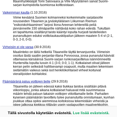
titaanihyökkääjät Tomi Salovaara ja Ville Myyryläinen saivat Suomi-
sarjan kurinpidolta tuomionsa kolttosistaan.
Vaikeimman kautta
(1.10.2016)
Viime keväänä Suomen kolmanneksi korkeimmalle sarjatasolle
nousseiden Titaanien ja jyväskyläläisen Liikunnan Riemun
”esikoiskohtaaminen” tarjosi Ilona Areenan lehtereiltä peliä
jännänneille 330 silmäparille nähtävää koko rahan edestä. Tukuttain
eri tapahtumia sisältänyt taisto kääntyi lopulta hurjasti taistelleiden
punanuttujen eduksi voittolaukauskilpailun jälkeen maalein 5-4 vl (2-1,
0-3, 2-0, 0-0).
Virheisiin ei ole varaa
(30.9.2016)
Maalinteko on tällä hetkellä Titaaneille täyttä tervanjuontia. Viimeisin
osoitus tästä saatiin perjantai-iltana Porvoossa, jossa punanutut kävivät
ottamassa kärsäänsä Suomi-sarjan runkosarjaottelua isännöinneeltä
Huntersilta lopulta luvuin 4-1 (3-0, 0-0, 1-1). Kotkalaiset olivat jälleen
kerran pelin selkeästi hallitsevampi osapuoli, mutta maalien tekemisen
sietämätön vaikeus sekä isot henkilökohtaiset virheet koituivat
vierailijoiden kohtaloksi.
Päämääränä paluu voittojen tielle
(29.9.2016)
Titaaneilla on jälleen edessä kaksi tiukkaa taistoa sisällään pitävä
viikonloppu, jonka aikana kotkalaiset haluavat mitä suurimmassa
määrin tehdä paluun takaisin voittojen viitoittamalle tielle. Parhaiten
kyseisen päämäärän tavoittelu tulee punanutuilta onnistumaan, kunhan
joukkue ottaa opiksi aiemmissa koitoksissa tekemistään virheistä ja
iskee jatkossa kiekkoa riittävän usein vastapuolten maaliverkkoihin.
Yksinkertaista, eikö vain?
Tällä sivustolla käytetään evästeitä.
Lue lisää evästeistä.
« edelliset 10
seuraavat 10 »