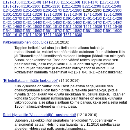
[1121-1130]
[1131-1140]
[1141-1150]
[1151-1160]
[1161-1170]
[1171-1180]
[1181-1190]
[1191-1200]
[1201-1210]
[1211-1220]
[1221-1230]
[1231-1240]
[1241-1250]
[1251-1260]
[1261-1270]
[1271-1280]
[1281-1290]
[1291-1300]
[1301-1310]
[1311-1320]
[1321-1330]
[1331-1340]
[1341-1350]
[1351-1360]
[1361-1370]
[1371-1380]
[1381-1390]
[1391-1400]
[1401-1410]
[1411-1420]
[1421-1430]
[1431-1440]
[1441-1450]
[1451-1460]
[1461-1470]
[1471-1480]
[1481-1490]
[1491-1500]
[1501-1510]
[1511-1520]
[1521-1530]
[1531-1540]
[1541-1550]
[1551-1560]
[1561-1570]
[1571-1580]
[1581-1590]
[1591-1600]
[1601-1610]
[1611-1620]
[1621-1630]
[1631-1636]
Katkeransuloinen lopputulos
(15.10.2016)
Tappion hetkellä voi aina jossitella pelin aikana hukattuja
mahdollisuuksia, vaikkei se enää mitään autakaan. Juuri tällainen fiilis
jäi Titaaneille päällimmäisenä mieleen Limingan jäähallissa mitellystä
Suomi-sarjakoitoksesta. Tasainen vääntö ratkesi lopulta vasta sen
päätöserässä, jossa kotijoukkue U.A.I.K onnistui hyödyntämään
punanuttujen ”tarjoilun” ja iskemään kotipyhättönsä valotaululle
kotkalaisten kannalta masentavat 4-2 (1-1, 0-0, 3-1) –päätöslukemat.
”Ei todellakaan mikään luokkaretki”
(14.10.2016)
Kun kyseessä on valtakunnallisesti pelattava sarja, kuuluu sen
otteluohjelmaan silloin tällöin pitkiä ja raskaita pelimatkoja, joita ei
hyvällä tahdollakaan voi kuvata miksikään rilluttelureissuiksi. Titaanien
kohdalla Suomi-sarjan runkosarjan pisin turnee on edessä kuluvana
viikonloppuna ja se pitää sisällään kolme päivää, kaksi peliä sekä reilut
1200 matkustuskilometriä linja-autossa.
Reini Nymanille ”Vuoden tekijä” –ansiomerkki!
(12.10.2016)
Suomen Jääkiekkoliiton seuratoimihenkilöiden ”Vuoden tekijä” –
ansiomerkit jaetaan Helsingissä lauantaina 5.11.2016 pidettävässä
alueiden yhteisessä palkitsemistilaisuudessa.