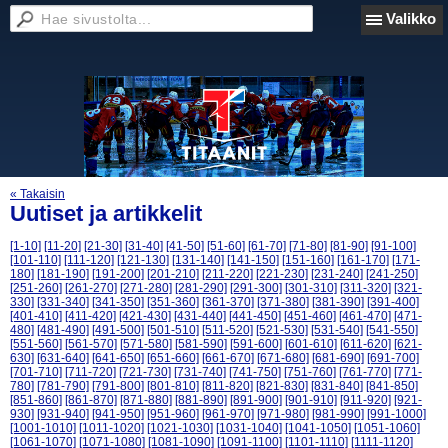
Valikko
« Takaisin
Uutiset ja artikkelit
[1-10]
[11-20]
[21-30]
[31-40]
[41-50]
[51-60]
[61-70]
[71-80]
[81-90]
[91-100]
[101-110]
[111-120]
[121-130]
[131-140]
[141-150]
[151-160]
[161-170]
[171-
180]
[181-190]
[191-200]
[201-210]
[211-220]
[221-230]
[231-240]
[241-250]
[251-260]
[261-270]
[271-280]
[281-290]
[291-300]
[301-310]
[311-320]
[321-
330]
[331-340]
[341-350]
[351-360]
[361-370]
[371-380]
[381-390]
[391-400]
[401-410]
[411-420]
[421-430]
[431-440]
[441-450]
[451-460]
[461-470]
[471-
480]
[481-490]
[491-500]
[501-510]
[511-520]
[521-530]
[531-540]
[541-550]
[551-560]
[561-570]
[571-580]
[581-590]
[591-600]
[601-610]
[611-620]
[621-
630]
[631-640]
[641-650]
[651-660]
[661-670]
[671-680]
[681-690]
[691-700]
[701-710]
[711-720]
[721-730]
[731-740]
[741-750]
[751-760]
[761-770]
[771-
780]
[781-790]
[791-800]
[801-810]
[811-820]
[821-830]
[831-840]
[841-850]
[851-860]
[861-870]
[871-880]
[881-890]
[891-900]
[901-910]
[911-920]
[921-
930]
[931-940]
[941-950]
[951-960]
[961-970]
[971-980]
[981-990]
[991-1000]
[1001-1010]
[1011-1020]
[1021-1030]
[1031-1040]
[1041-1050]
[1051-1060]
[1061-1070]
[1071-1080]
[1081-1090]
[1091-1100]
[1101-1110]
[1111-1120]