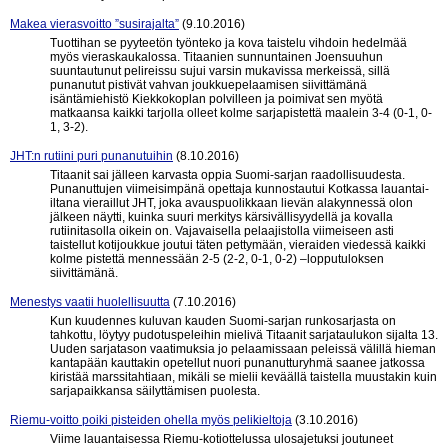
Makea vierasvoitto ”susirajalta”
(9.10.2016)
Tuottihan se pyyteetön työnteko ja kova taistelu vihdoin hedelmää
myös vieraskaukalossa. Titaanien sunnuntainen Joensuuhun
suuntautunut pelireissu sujui varsin mukavissa merkeissä, sillä
punanutut pistivät vahvan joukkuepelaamisen siivittämänä
isäntämiehistö Kiekkokoplan polvilleen ja poimivat sen myötä
matkaansa kaikki tarjolla olleet kolme sarjapistettä maalein 3-4 (0-1, 0-
1, 3-2).
JHT:n rutiini puri punanutuihin
(8.10.2016)
Titaanit sai jälleen karvasta oppia Suomi-sarjan raadollisuudesta.
Punanuttujen viimeisimpänä opettaja kunnostautui Kotkassa lauantai-
iltana vieraillut JHT, joka avauspuolikkaan lievän alakynnessä olon
jälkeen näytti, kuinka suuri merkitys kärsivällisyydellä ja kovalla
rutiinitasolla oikein on. Vajavaisella pelaajistolla viimeiseen asti
taistellut kotijoukkue joutui täten pettymään, vieraiden viedessä kaikki
kolme pistettä mennessään 2-5 (2-2, 0-1, 0-2) –lopputuloksen
siivittämänä.
Menestys vaatii huolellisuutta
(7.10.2016)
Kun kuudennes kuluvan kauden Suomi-sarjan runkosarjasta on
tahkottu, löytyy pudotuspeleihin mielivä Titaanit sarjataulukon sijalta 13.
Uuden sarjatason vaatimuksia jo pelaamissaan peleissä välillä hieman
kantapään kauttakin opetellut nuori punanutturyhmä saanee jatkossa
kiristää marssitahtiaan, mikäli se mielii keväällä taistella muustakin kuin
sarjapaikkansa säilyttämisen puolesta.
Riemu-voitto poiki pisteiden ohella myös pelikieltoja
(3.10.2016)
Viime lauantaisessa Riemu-kotiottelussa ulosajetuksi joutuneet