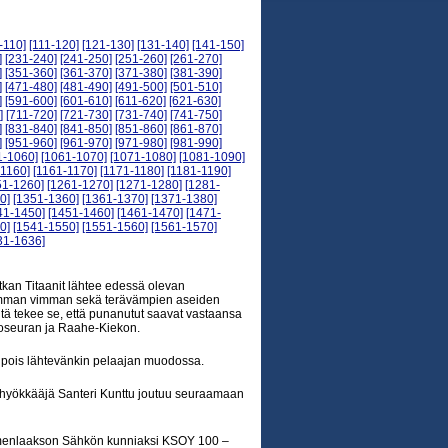
-110]
[111-120]
[121-130]
[131-140]
[141-150]
]
[231-240]
[241-250]
[251-260]
[261-270]
]
[351-360]
[361-370]
[371-380]
[381-390]
]
[471-480]
[481-490]
[491-500]
[501-510]
]
[591-600]
[601-610]
[611-620]
[621-630]
]
[711-720]
[721-730]
[731-740]
[741-750]
]
[831-840]
[841-850]
[851-860]
[861-870]
]
[951-960]
[961-970]
[971-980]
[981-990]
1-1060]
[1061-1070]
[1071-1080]
[1081-1090]
-1160]
[1161-1170]
[1171-1180]
[1181-1190]
51-1260]
[1261-1270]
[1271-1280]
[1281-
0]
[1351-1360]
[1361-1370]
[1371-1380]
41-1450]
[1451-1460]
[1461-1470]
[1471-
0]
[1541-1550]
[1551-1560]
[1561-1570]
31-1636]
tkan Titaanit lähtee edessä olevan
emman vimman sekä terävämpien aseiden
itä tekee se, että punanutut saavat vastaansa
loseuran ja Raahe-Kiekon.
n pois lähtevänkin pelaajan muodossa.
nihyökkääjä Santeri Kunttu joutuu seuraamaan
ymenlaakson Sähkön kunniaksi KSOY 100 –