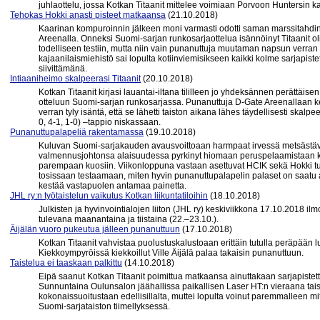
juhlaottelu, jossa Kotkan Titaanit mittelee voimiaan Porvoon Huntersin k
Tehokas Hokki anasti pisteet matkaansa
(21.10.2018)
Kaarinan kompuroinnin jälkeen moni varmasti odotti saman marssitahd
Areenalla. Onneksi Suomi-sarjan runkosarjaottelua isännöinyt Titaanit oli 
todelliseen testiin, mutta niin vain punanuttuja muutaman napsun verran
kajaanilaismiehistö sai lopulta kotiinviemisikseen kaikki kolme sarjapiste
siivittämänä.
Intiaaniheimo skalpeerasi Titaanit
(20.10.2018)
Kotkan Titaanit kirjasi lauantai-iltana tililleen jo yhdeksännen perättä
otteluun Suomi-sarjan runkosarjassa. Punanuttuja D-Gate Areenallaan kes
verran tyly isäntä, että se lähetti taiston aikana lähes täydellisesti skalpe
0, 4-1, 1-0) –tappio niskassaan.
Punanuttupalapeliä rakentamassa
(19.10.2018)
Kuluvan Suomi-sarjakauden avausvoittoaan harmpaat irvessä metsästäv
valmennusjohtonsa alaisuudessa pyrkinyt hiomaan peruspelaamistaan kä
parempaan kuosiin. Viikonloppuna vastaan asettuvat HCIK sekä Hokki tu
tosissaan testaamaan, miten hyvin punanuttupalapelin palaset on saatu 
kestää vastapuolen antamaa painetta.
JHL ry:n työtaistelun vaikutus Kotkan liikuntatiloihin
(18.10.2018)
Julkisten ja hyvinvointialojen liiton (JHL ry) keskiviikkona 17.10.2018 ilmo
tulevana maanantaina ja tiistaina (22.–23.10.).
Äijälän vuoro pukeutua jälleen punanuttuun
(17.10.2018)
Kotkan Titaanit vahvistaa puolustuskalustoaan erittäin tutulla peräpään
Kiekkoympyröissä kiekkoillut Ville Äijälä palaa takaisin punanuttuun.
Taistelua ei taaskaan palkittu
(14.10.2018)
Eipä saanut Kotkan Titaanit poimittua matkaansa ainuttakaan sarjapistettä
Sunnuntaina Oulunsalon jäähallissa paikallisen Laser HT:n vieraana tais
kokonaissuoitustaan edellisillalta, muttei lopulta voinut paremmalleen mi
Suomi-sarjataiston tiimellyksessä.