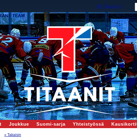
HK Titaanit ry
t
Joukkue
Suomi-sarja
Yhteistyössä
Kausikortit
« Takaisin