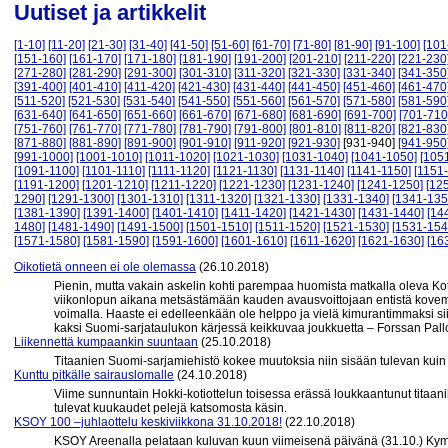
Uutiset ja artikkelit
[1-10]
[11-20]
[21-30]
[31-40]
[41-50]
[51-60]
[61-70]
[71-80]
[81-90]
[91-100]
[101
[151-160]
[161-170]
[171-180]
[181-190]
[191-200]
[201-210]
[211-220]
[221-230
[271-280]
[281-290]
[291-300]
[301-310]
[311-320]
[321-330]
[331-340]
[341-350
[391-400]
[401-410]
[411-420]
[421-430]
[431-440]
[441-450]
[451-460]
[461-470
[511-520]
[521-530]
[531-540]
[541-550]
[551-560]
[561-570]
[571-580]
[581-590
[631-640]
[641-650]
[651-660]
[661-670]
[671-680]
[681-690]
[691-700]
[701-710
[751-760]
[761-770]
[771-780]
[781-790]
[791-800]
[801-810]
[811-820]
[821-830
[871-880]
[881-890]
[891-900]
[901-910]
[911-920]
[921-930]
[931-940]
[941-950
[991-1000]
[1001-1010]
[1011-1020]
[1021-1030]
[1031-1040]
[1041-1050]
[105
[1091-1100]
[1101-1110]
[1111-1120]
[1121-1130]
[1131-1140]
[1141-1150]
[1151
[1191-1200]
[1201-1210]
[1211-1220]
[1221-1230]
[1231-1240]
[1241-1250]
[12
1290]
[1291-1300]
[1301-1310]
[1311-1320]
[1321-1330]
[1331-1340]
[1341-135
[1381-1390]
[1391-1400]
[1401-1410]
[1411-1420]
[1421-1430]
[1431-1440]
[14
1480]
[1481-1490]
[1491-1500]
[1501-1510]
[1511-1520]
[1521-1530]
[1531-154
[1571-1580]
[1581-1590]
[1591-1600]
[1601-1610]
[1611-1620]
[1621-1630]
[16
Oikotietä onneen ei ole olemassa
(26.10.2018)
Pienin, mutta vakain askelin kohti parempaa huomista matkalla oleva Ko
viikonlopun aikana metsästämään kauden avausvoittojaan entistä kov
voimalla. Haaste ei edelleenkään ole helppo ja vielä kimurantimmaksi si
kaksi Suomi-sarjataulukon kärjessä keikkuvaa joukkuetta – Forssan Pal
Liikennettä kumpaankin suuntaan
(25.10.2018)
Titaanien Suomi-sarjamiehistö kokee muutoksia niin sisään tulevan kui
Kunttu pitkälle sairauslomalle
(24.10.2018)
Viime sunnuntain Hokki-kotiottelun toisessa erässä loukkaantunut titaa
tulevat kuukaudet pelejä katsomosta käsin.
KSOY 100 –juhlaottelu keskiviikkona 31.10.2018!
(22.10.2018)
KSOY Areenalla pelataan kuluvan kuun viimeisenä päivänä (31.10.) K