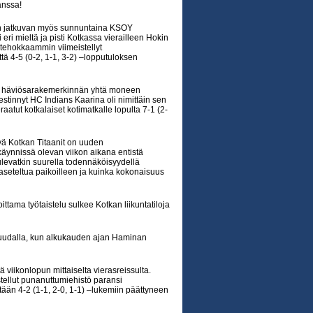
anssa!
in jatkuvan myös sunnuntaina KSOY
eri mieltä ja pisti Kotkassa vierailleen Hokin
 tehokkaammin viimeistellyt
ttä 4-5 (0-2, 1-1, 3-2) –lopputuloksen
isen häviösarakemerkinnän yhtä moneen
tinnyt HC Indians Kaarina oli nimittäin sen
eraatut kotkalaiset kotimatkalle lopulta 7-1 (2-
ä Kotkan Titaanit on uuden
ynnissä olevan viikon aikana entistä
levatkin suurella todennäköisyydellä
aseteltua paikoilleen ja kuinka kokonaisuus
ittama työtaistelu sulkee Kotkan liikuntatiloja
 luudalla, kun alkukauden ajan Haminan
 viikonlopun mittaiselta vierasreissulta.
tellut punanuttumiehistö paransi
tään 4-2 (1-1, 2-0, 1-1) –lukemiin päättyneen