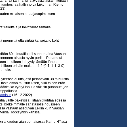
tahansa kahina, sillä Jyväskylässä mitellään
i jumbosijaa hallinnoiva Liikunnan Riemu.
023)
kauden mittaisen pelaajasopimuksen
at raketteja ja toivottavat samalla
mennyttä että siirtää kaitseita jo kohti
ähintään 60 minuuttia, oli sunnuntaina Vaasan
menneen aikasta hyvin perille. Punanutut
een tasolleen ja hyydyttämään lähes
lilleen erittäin makean 4-2 (0-1, 1-1, 3-0) –
riemuksi.
yleensä ei riitä, että pelaat vain 38 minuuttia
i tästä oivan muistutuksen, sillä toisen erän
Jääkiekko vyöryi lopulta väkisin punanuttujen
amppailussa.
aamisiin
(16.12.2022)
iä vaille paketissa. Titaanit kohtaa edessä
i korkeimmalle sarjatasolle nousseen
raissa vastaan asettuvan LeKin kuin Vaasan
 Virkiä Hockeynkin kanssa.
n alkauden ajan porilaisessa Karhu HT:ssa