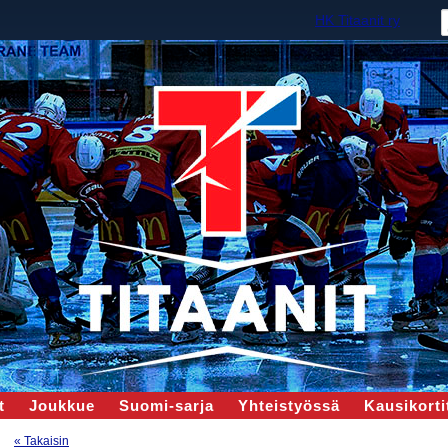
HK Titaanit ry
t
Joukkue
Suomi-sarja
Yhteistyössä
Kausikortit
« Takaisin