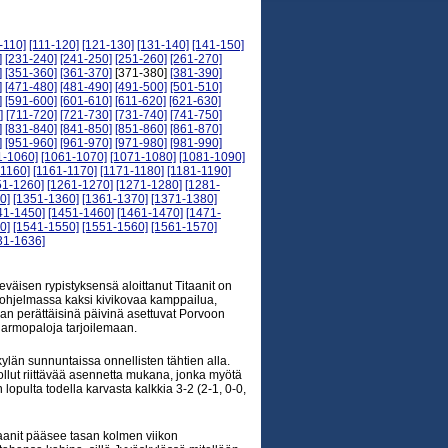
-110]
[111-120]
[121-130]
[131-140]
[141-150]
]
[231-240]
[241-250]
[251-260]
[261-270]
]
[351-360]
[361-370]
[371-380]
[381-390]
]
[471-480]
[481-490]
[491-500]
[501-510]
]
[591-600]
[601-610]
[611-620]
[621-630]
]
[711-720]
[721-730]
[731-740]
[741-750]
]
[831-840]
[841-850]
[851-860]
[861-870]
]
[951-960]
[961-970]
[971-980]
[981-990]
1-1060]
[1061-1070]
[1071-1080]
[1081-1090]
-1160]
[1161-1170]
[1171-1180]
[1181-1190]
51-1260]
[1261-1270]
[1271-1280]
[1281-
0]
[1351-1360]
[1361-1370]
[1371-1380]
41-1450]
[1451-1460]
[1461-1470]
[1471-
0]
[1541-1550]
[1551-1560]
[1561-1570]
31-1636]
äisen rypistyksensä aloittanut Titaanit on
n ohjelmassa kaksi kivikovaa kamppailua,
n perättäisinä päivinä asettuvat Porvoon
a armopaloja tarjoilemaan.
kylän sunnuntaissa onnellisten tähtien alla.
lut riittävää asennetta mukana, jonka myötä
lopulta todella karvasta kalkkia 3-2 (2-1, 0-0,
itaanit pääsee tasan kolmen viikon