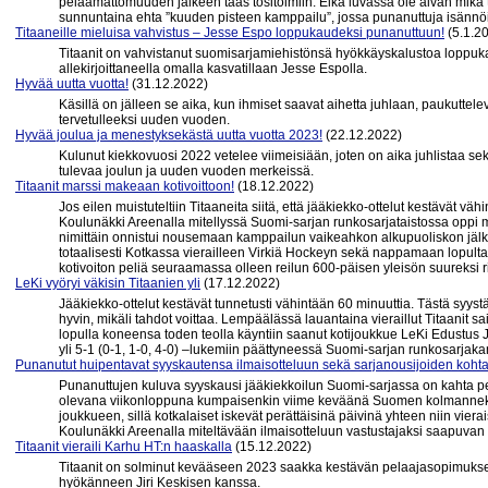
pelaamattomuuden jälkeen taas tositoimiin. Eikä luvassa ole aivan mikä 
sunnuntaina ehta ”kuuden pisteen kamppailu”, jossa punanuttuja isännö
Titaaneille mieluisa vahvistus – Jesse Espo loppukaudeksi punanuttuun!
(5.1.2
Titaanit on vahvistanut suomisarjamiehistönsä hyökkäyskalustoa loppu
allekirjoittaneella omalla kasvatillaan Jesse Espolla.
Hyvää uutta vuotta!
(31.12.2022)
Käsillä on jälleen se aika, kun ihmiset saavat aihetta juhlaan, paukuttelev
tervetulleeksi uuden vuoden.
Hyvää joulua ja menestyksekästä uutta vuotta 2023!
(22.12.2022)
Kulunut kiekkovuosi 2022 vetelee viimeisiään, joten on aika juhlistaa sekä 
tulevaa joulun ja uuden vuoden merkeissä.
Titaanit marssi makeaan kotivoittoon!
(18.12.2022)
Jos eilen muistuteltiin Titaaneita siitä, että jääkiekko-ottelut kestävät v
Koulunäkki Areenalla mitellyssä Suomi-sarjan runkosarjataistossa oppi 
nimittäin onnistui nousemaan kamppailun vaikeahkon alkupuoliskon jälk
totaalisesti Kotkassa vierailleen Virkiä Hockeyn sekä nappamaan lopulta ti
kotivoiton peliä seuraamassa olleen reilun 600-päisen yleisön suureksi 
LeKi vyöryi väkisin Titaanien yli
(17.12.2022)
Jääkiekko-ottelut kestävät tunnetusti vähintään 60 minuuttia. Tästä syystä 
hyvin, mikäli tahdot voittaa. Lempäälässä lauantaina vieraillut Titaanit sa
lopulla koneensa toden teolla käyntiin saanut kotijoukkue LeKi Edustus 
yli 5-1 (0-1, 1-0, 4-0) –lukemiin päättyneessä Suomi-sarjan runkosarjak
Punanutut huipentavat syyskautensa ilmaisotteluun sekä sarjanousijoiden koht
Punanuttujen kuluva syyskausi jääkiekkoilun Suomi-sarjassa on kahta pel
olevana viikonloppuna kumpaisenkin viime keväänä Suomen kolmanneks
joukkueen, sillä kotkalaiset iskevät perättäisinä päivinä yhteen niin vie
Koulunäkki Areenalla miteltävään ilmaisotteluun vastustajaksi saapuvan
Titaanit vieraili Karhu HT:n haaskalla
(15.12.2022)
Titaanit on solminut kevääseen 2023 saakka kestävän pelaajasopimukse
hyökänneen Jiri Keskisen kanssa.