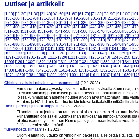
Uutiset ja artikkelit
[1-10]
[11-20]
[21-30]
[31-40]
[41-50]
[51-60]
[61-70]
[71-80]
[81-90]
[91-100]
[101
[151-160]
[161-170]
[171-180]
[181-190]
[191-200]
[201-210]
[211-220]
[221-230
[271-280]
[281-290]
[291-300]
[301-310]
[311-320]
[321-330]
[331-340]
[341-350
[391-400]
[401-410]
[411-420]
[421-430]
[431-440]
[441-450]
[451-460]
[461-470
[511-520]
[521-530]
[531-540]
[541-550]
[551-560]
[561-570]
[571-580]
[581-590
[631-640]
[641-650]
[651-660]
[661-670]
[671-680]
[681-690]
[691-700]
[701-710
[751-760]
[761-770]
[771-780]
[781-790]
[791-800]
[801-810]
[811-820]
[821-830
[871-880]
[881-890]
[891-900]
[901-910]
[911-920]
[921-930]
[931-940]
[941-950
[991-1000]
[1001-1010]
[1011-1020]
[1021-1030]
[1031-1040]
[1041-1050]
[105
[1091-1100]
[1101-1110]
[1111-1120]
[1121-1130]
[1131-1140]
[1141-1150]
[1151
[1191-1200]
[1201-1210]
[1211-1220]
[1221-1230]
[1231-1240]
[1241-1250]
[12
1290]
[1291-1300]
[1301-1310]
[1311-1320]
[1321-1330]
[1331-1340]
[1341-135
[1381-1390]
[1391-1400]
[1401-1410]
[1411-1420]
[1421-1430]
[1431-1440]
[14
1480]
[1481-1490]
[1491-1500]
[1501-1510]
[1511-1520]
[1521-1530]
[1531-154
[1571-1580]
[1581-1590]
[1591-1600]
[1601-1610]
[1611-1620]
[1621-1630]
[16
Ohjelmassa kaksi erittäin oivaa asennetestiä
(12.1.2023)
Viime sunnuntaina Jyväskylässä kehnolla menestyksellä Suomi-sarjan kev
tulevana viikonloppuna totisen paikan edessä. Punanutuilla on nimittäi
joissa kummassakin asenne nousee arvoon arvaamattomaan, sillä vastaa
Hunters ja HC Indians Kaarina tuskin tulevat kotkalaisille mitään ilmaisi
Riemu parempi jumbokamppailussa
(8.1.2023)
Titaanien paluu joulutauon rauhasta takaisin tositoimiin ei sujunut Jyväs
Punanuttujen otteissa ei Suomi-sarjan runkosarjan jumbokamppailussa ol
ottelua isännöinyt Liikunnan Riemu pääsi juottamaan kotkalaisvierailleen 
1-1) –lukemien siivittämänä.
”Kirivaihdetta silmään”
(7.1.2023)
Suomi-sarjan joulutauko on vihdoinkin paketissa ja se tietää sitä, että T