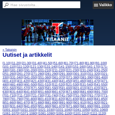
Valikko
« Takaisin
Uutiset ja artikkelit
[1-10]
[11-20]
[21-30]
[31-40]
[41-50]
[51-60]
[61-70]
[71-80]
[81-90]
[91-100]
[101-110]
[111-120]
[121-130]
[131-140]
[141-150]
[151-160]
[161-170]
[171-
180]
[181-190]
[191-200]
[201-210]
[211-220]
[221-230]
[231-240]
[241-250]
[251-260]
[261-270]
[271-280]
[281-290]
[291-300]
[301-310]
[311-320]
[321-
330]
[331-340]
[341-350]
[351-360]
[361-370]
[371-380]
[381-390]
[391-400]
[401-410]
[411-420]
[421-430]
[431-440]
[441-450]
[451-460]
[461-470]
[471-
480]
[481-490]
[491-500]
[501-510]
[511-520]
[521-530]
[531-540]
[541-550]
[551-560]
[561-570]
[571-580]
[581-590]
[591-600]
[601-610]
[611-620]
[621-
630]
[631-640]
[641-650]
[651-660]
[661-670]
[671-680]
[681-690]
[691-700]
[701-710]
[711-720]
[721-730]
[731-740]
[741-750]
[751-760]
[761-770]
[771-
780]
[781-790]
[791-800]
[801-810]
[811-820]
[821-830]
[831-840]
[841-850]
[851-860]
[861-870]
[871-880]
[881-890]
[891-900]
[901-910]
[911-920]
[921-
930]
[931-940]
[941-950]
[951-960]
[961-970]
[971-980]
[981-990]
[991-1000]
[1001-1010]
[1011-1020]
[1021-1030]
[1031-1040]
[1041-1050]
[1051-1060]
[1061-1070]
[1071-1080]
[1081-1090]
[1091-1100]
[1101-1110]
[1111-1120]