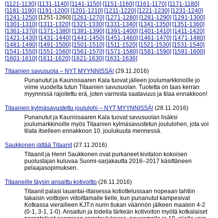
[1121-1130]
[1131-1140]
[1141-1150]
[1151-1160]
[1161-1170]
[1171-1180]
[1181-1190]
[1191-1200]
[1201-1210]
[1211-1220]
[1221-1230]
[1231-1240]
[1241-1250]
[1251-1260]
[1261-1270]
[1271-1280]
[1281-1290]
[1291-1300]
[1301-1310]
[1311-1320]
[1321-1330]
[1331-1340]
[1341-1350]
[1351-1360]
[1361-1370]
[1371-1380]
[1381-1390]
[1391-1400]
[1401-1410]
[1411-1420]
[1421-1430]
[1431-1440]
[1441-1450]
[1451-1460]
[1461-1470]
[1471-1480]
[1481-1490]
[1491-1500]
[1501-1510]
[1511-1520]
[1521-1530]
[1531-1540]
[1541-1550]
[1551-1560]
[1561-1570]
[1571-1580]
[1581-1590]
[1591-1600]
[1601-1610]
[1611-1620]
[1621-1630]
[1631-1636]
Titaanien savusuola – NYT MYYNNISSÄ!
(29.11.2016)
Punanutut ja Kaunissaaren Kala tuovat jälleen joulumarkkinoille jo
viime vuodelta tutun Titaanien savusuolan. Tuotetta on taas kerran
myynnissä rajoitettu erä, joten varmista saatavuus ja tilaa ennakkoon!
Titaanien kylmäsavustettu joululohi – NYT MYYNNISSÄ!
(28.11.2016)
Punanutut ja Kaunissaaren Kala tuovat savusuolan lisäksi
joulumarkkinoille myös Titaanien kylmäsavustetun joululohen, jota voi
tilata itselleen ennakkoon 10. joulukuuta mennessä.
Saukkonen jättää Titaanit
(27.11.2016)
Titaanit ja Henri Saukkonen ovat purkaneet kivitalon kokoisen
puolustajan kuluvaa Suomi-sarjakautta 2016–2017 käsittäneen
pelaajasopimuksen.
Titaaneille täysin ansaittu kotivoitto
(26.11.2016)
Titaanit palasi lauantai-iltaisessa kotiottelussaan nopeaan tahtiin
takaisin voittojen viitoittamalle tielle, kun punanutut kampesivat
Kotkassa vierailleen KJT:n nurin tiukan väännön jälkeen maalein 4-2
(0-1, 3-1, 1-0). Ansaitun ja todella tärkeän kotivoiton myötä kotkalaiset