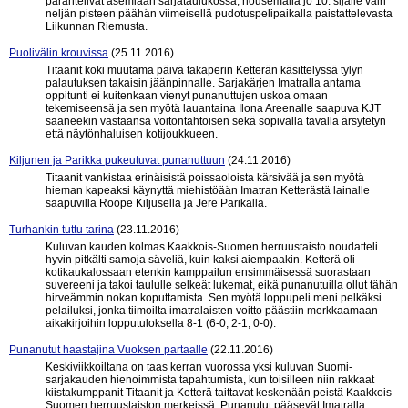
parantelivat asemiaan sarjataulukossa, nousemalla jo 10. sijalle vain
neljän pisteen päähän viimeisellä pudotuspelipaikalla paistattelevasta
Liikunnan Riemusta.
Puolivälin krouvissa
(25.11.2016)
Titaanit koki muutama päivä takaperin Ketterän käsittelyssä tylyn
palautuksen takaisin jäänpinnalle. Sarjakärjen Imatralla antama
oppitunti ei kuitenkaan vienyt punanuttujen uskoa omaan
tekemiseensä ja sen myötä lauantaina Ilona Areenalle saapuva KJT
saaneekin vastaansa voitontahtoisen sekä sopivalla tavalla ärsytetyn
että näytönhaluisen kotijoukkueen.
Kiljunen ja Parikka pukeutuvat punanuttuun
(24.11.2016)
Titaanit vankistaa erinäisistä poissaoloista kärsivää ja sen myötä
hieman kapeaksi käynyttä miehistöään Imatran Ketterästä lainalle
saapuvilla Roope Kiljusella ja Jere Parikalla.
Turhankin tuttu tarina
(23.11.2016)
Kuluvan kauden kolmas Kaakkois-Suomen herruustaisto noudatteli
hyvin pitkälti samoja säveliä, kuin kaksi aiempaakin. Ketterä oli
kotikaukalossaan etenkin kamppailun ensimmäisessä suorastaan
suvereeni ja takoi taululle selkeät lukemat, eikä punanutuilla ollut tähän
hirveämmin nokan koputtamista. Sen myötä loppupeli meni pelkäksi
pelailuksi, jonka tiimoilta imatralaisten voitto päästiin merkkaamaan
aikakirjoihin lopputuloksella 8-1 (6-0, 2-1, 0-0).
Punanutut haastajina Vuoksen partaalle
(22.11.2016)
Keskiviikkoiltana on taas kerran vuorossa yksi kuluvan Suomi-
sarjakauden hienoimmista tapahtumista, kun toisilleen niin rakkaat
kiistakumppanit Titaanit ja Ketterä taittavat keskenään peistä Kaakkois-
Suomen herruustaiston merkeissä. Punanutut pääsevät Imatralla