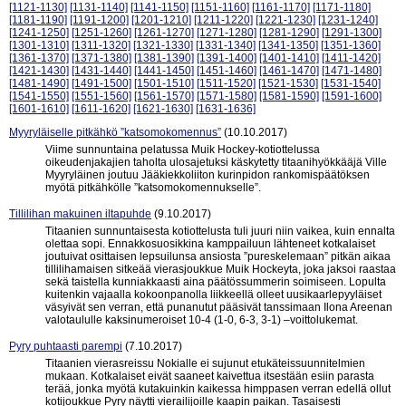
[1121-1130]
[1131-1140]
[1141-1150]
[1151-1160]
[1161-1170]
[1171-1180]
[1181-1190]
[1191-1200]
[1201-1210]
[1211-1220]
[1221-1230]
[1231-1240]
[1241-1250]
[1251-1260]
[1261-1270]
[1271-1280]
[1281-1290]
[1291-1300]
[1301-1310]
[1311-1320]
[1321-1330]
[1331-1340]
[1341-1350]
[1351-1360]
[1361-1370]
[1371-1380]
[1381-1390]
[1391-1400]
[1401-1410]
[1411-1420]
[1421-1430]
[1431-1440]
[1441-1450]
[1451-1460]
[1461-1470]
[1471-1480]
[1481-1490]
[1491-1500]
[1501-1510]
[1511-1520]
[1521-1530]
[1531-1540]
[1541-1550]
[1551-1560]
[1561-1570]
[1571-1580]
[1581-1590]
[1591-1600]
[1601-1610]
[1611-1620]
[1621-1630]
[1631-1636]
Myyryläiselle pitkähkö ”katsomokomennus”
(10.10.2017)
Viime sunnuntaina pelatussa Muik Hockey-kotiottelussa
oikeudenjakajien taholta ulosajetuksi käskytetty titaanihyökkääjä Ville
Myyryläinen joutuu Jääkiekkoliiton kurinpidon rankomispäätöksen
myötä pitkähkölle ”katsomokomennukselle”.
Tillilihan makuinen iltapuhde
(9.10.2017)
Titaanien sunnuntaisesta kotiottelusta tuli juuri niin vaikea, kuin ennalta
olettaa sopi. Ennakkosuosikkina kamppailuun lähteneet kotkalaiset
joutuivat osittaisen lepsuilunsa ansiosta ”pureskelemaan” pitkän aikaa
tillilihamaisen sitkeää vierasjoukkue Muik Hockeyta, joka jaksoi raastaa
sekä taistella kunniakkaasti aina päätössummerin soimiseen. Lopulta
kuitenkin vajaalla kokoonpanolla liikkeellä olleet uusikaarlepyyläiset
väsyivät sen verran, että punanutut pääsivät tanssimaan Ilona Areenan
valotaululle kaksinumeroiset 10-4 (1-0, 6-3, 3-1) –voittolukemat.
Pyry puhtaasti parempi
(7.10.2017)
Titaanien vierasreissu Nokialle ei sujunut etukäteissuunnitelmien
mukaan. Kotkalaiset eivät saaneet kaivettua itsestään esiin parasta
terää, jonka myötä kutakuinkin kaikessa himppasen verran edellä ollut
kotijoukkue Pyry näytti vierailijoille kaapin paikan. Tasaisesti