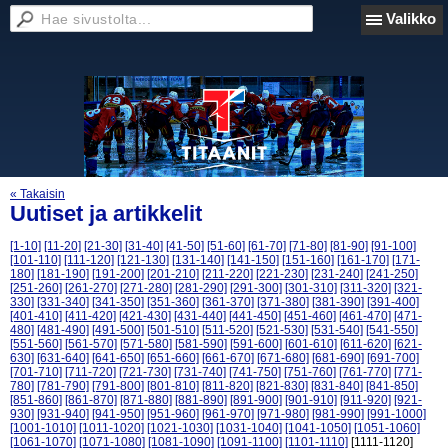
Valikko
« Takaisin
Uutiset ja artikkelit
[1-10]
[11-20]
[21-30]
[31-40]
[41-50]
[51-60]
[61-70]
[71-80]
[81-90]
[91-100]
[101-110]
[111-120]
[121-130]
[131-140]
[141-150]
[151-160]
[161-170]
[171-
180]
[181-190]
[191-200]
[201-210]
[211-220]
[221-230]
[231-240]
[241-250]
[251-260]
[261-270]
[271-280]
[281-290]
[291-300]
[301-310]
[311-320]
[321-
330]
[331-340]
[341-350]
[351-360]
[361-370]
[371-380]
[381-390]
[391-400]
[401-410]
[411-420]
[421-430]
[431-440]
[441-450]
[451-460]
[461-470]
[471-
480]
[481-490]
[491-500]
[501-510]
[511-520]
[521-530]
[531-540]
[541-550]
[551-560]
[561-570]
[571-580]
[581-590]
[591-600]
[601-610]
[611-620]
[621-
630]
[631-640]
[641-650]
[651-660]
[661-670]
[671-680]
[681-690]
[691-700]
[701-710]
[711-720]
[721-730]
[731-740]
[741-750]
[751-760]
[761-770]
[771-
780]
[781-790]
[791-800]
[801-810]
[811-820]
[821-830]
[831-840]
[841-850]
[851-860]
[861-870]
[871-880]
[881-890]
[891-900]
[901-910]
[911-920]
[921-
930]
[931-940]
[941-950]
[951-960]
[961-970]
[971-980]
[981-990]
[991-1000]
[1001-1010]
[1011-1020]
[1021-1030]
[1031-1040]
[1041-1050]
[1051-1060]
[1061-1070]
[1071-1080]
[1081-1090]
[1091-1100]
[1101-1110]
[1111-1120]