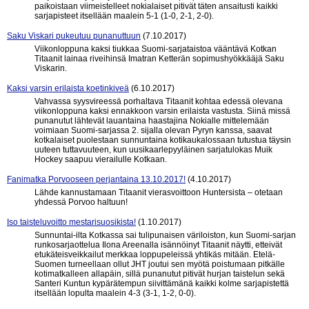
paikoistaan viimeistelleet nokialaiset pitivät täten ansaitusti kaikki
sarjapisteet itsellään maalein 5-1 (1-0, 2-1, 2-0).
Saku Viskari pukeutuu punanuttuun
(7.10.2017)
Viikonloppuna kaksi tiukkaa Suomi-sarjataistoa vääntävä Kotkan
Titaanit lainaa riveihinsä Imatran Ketterän sopimushyökkääjä Saku
Viskarin.
Kaksi varsin erilaista koetinkiveä
(6.10.2017)
Vahvassa syysvireessä porhaltava Titaanit kohtaa edessä olevana
viikonloppuna kaksi ennakkoon varsin erilaista vastusta. Siinä missä
punanutut lähtevät lauantaina haastajina Nokialle mittelemään
voimiaan Suomi-sarjassa 2. sijalla olevan Pyryn kanssa, saavat
kotkalaiset puolestaan sunnuntaina kotikaukalossaan tutustua täysin
uuteen tuttavuuteen, kun uusikaarlepyyläinen sarjatulokas Muik
Hockey saapuu vierailulle Kotkaan.
Fanimatka Porvooseen perjantaina 13.10.2017!
(4.10.2017)
Lähde kannustamaan Titaanit vierasvoittoon Huntersista – otetaan
yhdessä Porvoo haltuun!
Iso taisteluvoitto mestarisuosikista!
(1.10.2017)
Sunnuntai-ilta Kotkassa sai tulipunaisen väriloiston, kun Suomi-sarjan
runkosarjaottelua Ilona Areenalla isännöinyt Titaanit näytti, etteivät
etukäteisveikkailut merkkaa loppupeleissä yhtikäs mitään. Etelä-
Suomen turneellaan ollut JHT joutui sen myötä poistumaan pitkälle
kotimatkalleen allapäin, sillä punanutut pitivät hurjan taistelun sekä
Santeri Kuntun kypärätempun siivittämänä kaikki kolme sarjapistettä
itsellään lopulta maalein 4-3 (3-1, 1-2, 0-0).