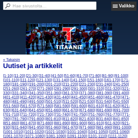
Valikko
« Takaisin
Uutiset ja artikkelit
[1-10]
[11-20]
[21-30]
[31-40]
[41-50]
[51-60]
[61-70]
[71-80]
[81-90]
[91-100]
[101-110]
[111-120]
[121-130]
[131-140]
[141-150]
[151-160]
[161-170]
[171-
180]
[181-190]
[191-200]
[201-210]
[211-220]
[221-230]
[231-240]
[241-250]
[251-260]
[261-270]
[271-280]
[281-290]
[291-300]
[301-310]
[311-320]
[321-
330]
[331-340]
[341-350]
[351-360]
[361-370]
[371-380]
[381-390]
[391-400]
[401-410]
[411-420]
[421-430]
[431-440]
[441-450]
[451-460]
[461-470]
[471-
480]
[481-490]
[491-500]
[501-510]
[511-520]
[521-530]
[531-540]
[541-550]
[551-560]
[561-570]
[571-580]
[581-590]
[591-600]
[601-610]
[611-620]
[621-
630]
[631-640]
[641-650]
[651-660]
[661-670]
[671-680]
[681-690]
[691-700]
[701-710]
[711-720]
[721-730]
[731-740]
[741-750]
[751-760]
[761-770]
[771-
780]
[781-790]
[791-800]
[801-810]
[811-820]
[821-830]
[831-840]
[841-850]
[851-860]
[861-870]
[871-880]
[881-890]
[891-900]
[901-910]
[911-920]
[921-
930]
[931-940]
[941-950]
[951-960]
[961-970]
[971-980]
[981-990]
[991-1000]
[1001-1010]
[1011-1020]
[1021-1030]
[1031-1040]
[1041-1050]
[1051-1060]
[1061-1070]
[1071-1080]
[1081-1090]
[1091-1100]
[1101-1110]
[1111-1120]