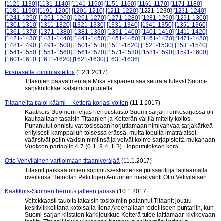
[1121-1130]
[1131-1140]
[1141-1150]
[1151-1160]
[1161-1170]
[1171-1180]
[1181-1190]
[1191-1200]
[1201-1210]
[1211-1220]
[1221-1230]
[1231-1240]
[1241-1250]
[1251-1260]
[1261-1270]
[1271-1280]
[1281-1290]
[1291-1300]
[1301-1310]
[1311-1320]
[1321-1330]
[1331-1340]
[1341-1350]
[1351-1360]
[1361-1370]
[1371-1380]
[1381-1390]
[1391-1400]
[1401-1410]
[1411-1420]
[1421-1430]
[1431-1440]
[1441-1450]
[1451-1460]
[1461-1470]
[1471-1480]
[1481-1490]
[1491-1500]
[1501-1510]
[1511-1520]
[1521-1530]
[1531-1540]
[1541-1550]
[1551-1560]
[1561-1570]
[1571-1580]
[1581-1590]
[1591-1600]
[1601-1610]
[1611-1620]
[1621-1630]
[1631-1636]
Piispaselle toimintakieltoa
(12.1.2017)
Titaanien päävalmentaja Mika Piispanen saa seurata tulevat Suomi-
sarjakoitokset katsomon puolelta.
Titaaneilta paloi käämi – Ketterä korjasi voiton
(11.1.2017)
Kaakkois-Suomen neljäs herruustaisto Suomi-sarjan runkosarjassa oli
kauttaaltaan tasaisin Titaanien ja Ketterän välillä mitelty koitos.
Punanutut onnistuivat tosissaan horjuttamaan nimivahvaa sarjakärkeä
erityisesti kamppailun toisessa erässä, mutta lopulta imatralaiset
väänsivät pelin väkisin nimiinsä ja veivät kolme sarjapistettä mukanaan
Vuoksen partaalle 4-7 (0-1, 3-4, 1-2) –lopputuloksen kera.
Otto Vehviläinen vartioimaan titaaniveräjää
(11.1.2017)
Titaanit paikkaa omien sopimusveskariensa poissaoloja lainaamalla
riveihinsä Heinolan Peliittojen A-nuorten maalivahti Otto Vehviläisen.
Kaakkois-Suomen herruus jälleen jaossa
(10.1.2017)
Voitokkaasti tauolta takaisin tositoimiin palannut Titaanit joutuu
keskiviikkoiltana kotoisalla Ilona Areenallaan todelliseen puntariin, kun
Suomi-sarjan kiistaton kärkijoukkue Ketterä tulee laittamaan kivikovaan