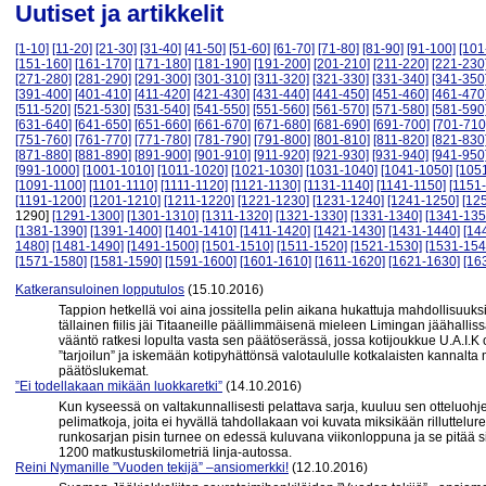
Uutiset ja artikkelit
[1-10]
[11-20]
[21-30]
[31-40]
[41-50]
[51-60]
[61-70]
[71-80]
[81-90]
[91-100]
[101
[151-160]
[161-170]
[171-180]
[181-190]
[191-200]
[201-210]
[211-220]
[221-230
[271-280]
[281-290]
[291-300]
[301-310]
[311-320]
[321-330]
[331-340]
[341-350
[391-400]
[401-410]
[411-420]
[421-430]
[431-440]
[441-450]
[451-460]
[461-470
[511-520]
[521-530]
[531-540]
[541-550]
[551-560]
[561-570]
[571-580]
[581-590
[631-640]
[641-650]
[651-660]
[661-670]
[671-680]
[681-690]
[691-700]
[701-710
[751-760]
[761-770]
[771-780]
[781-790]
[791-800]
[801-810]
[811-820]
[821-830
[871-880]
[881-890]
[891-900]
[901-910]
[911-920]
[921-930]
[931-940]
[941-950
[991-1000]
[1001-1010]
[1011-1020]
[1021-1030]
[1031-1040]
[1041-1050]
[105
[1091-1100]
[1101-1110]
[1111-1120]
[1121-1130]
[1131-1140]
[1141-1150]
[1151
[1191-1200]
[1201-1210]
[1211-1220]
[1221-1230]
[1231-1240]
[1241-1250]
[12
1290]
[1291-1300]
[1301-1310]
[1311-1320]
[1321-1330]
[1331-1340]
[1341-135
[1381-1390]
[1391-1400]
[1401-1410]
[1411-1420]
[1421-1430]
[1431-1440]
[14
1480]
[1481-1490]
[1491-1500]
[1501-1510]
[1511-1520]
[1521-1530]
[1531-154
[1571-1580]
[1581-1590]
[1591-1600]
[1601-1610]
[1611-1620]
[1621-1630]
[16
Katkeransuloinen lopputulos
(15.10.2016)
Tappion hetkellä voi aina jossitella pelin aikana hukattuja mahdollisuuks
tällainen fiilis jäi Titaaneille päällimmäisenä mieleen Limingan jäähalli
vääntö ratkesi lopulta vasta sen päätöserässä, jossa kotijoukkue U.A.I.
”tarjoilun” ja iskemään kotipyhättönsä valotaululle kotkalaisten kannalta 
päätöslukemat.
”Ei todellakaan mikään luokkaretki”
(14.10.2016)
Kun kyseessä on valtakunnallisesti pelattava sarja, kuuluu sen otteluohjelm
pelimatkoja, joita ei hyvällä tahdollakaan voi kuvata miksikään rilluttelu
runkosarjan pisin turnee on edessä kuluvana viikonloppuna ja se pitää si
1200 matkustuskilometriä linja-autossa.
Reini Nymanille ”Vuoden tekijä” –ansiomerkki!
(12.10.2016)