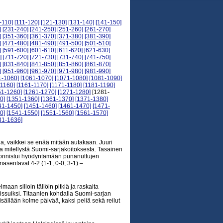
-110]
[111-120]
[121-130]
[131-140]
[141-150]
]
[231-240]
[241-250]
[251-260]
[261-270]
]
[351-360]
[361-370]
[371-380]
[381-390]
]
[471-480]
[481-490]
[491-500]
[501-510]
]
[591-600]
[601-610]
[611-620]
[621-630]
]
[711-720]
[721-730]
[731-740]
[741-750]
]
[831-840]
[841-850]
[851-860]
[861-870]
]
[951-960]
[961-970]
[971-980]
[981-990]
1-1060]
[1061-1070]
[1071-1080]
[1081-1090]
-1160]
[1161-1170]
[1171-1180]
[1181-1190]
51-1260]
[1261-1270]
[1271-1280]
[1281-
0]
[1351-1360]
[1361-1370]
[1371-1380]
41-1450]
[1451-1460]
[1461-1470]
[1471-
0]
[1541-1550]
[1551-1560]
[1561-1570]
31-1636]
ia, vaikkei se enää mitään autakaan. Juuri
ssa mitellystä Suomi-sarjakoitoksesta. Tasainen
K onnistui hyödyntämään punanuttujen
masentavat 4-2 (1-1, 0-0, 3-1) –
aan silloin tällöin pitkiä ja raskaita
reissuiksi. Titaanien kohdalla Suomi-sarjan
sällään kolme päivää, kaksi peliä sekä reilut