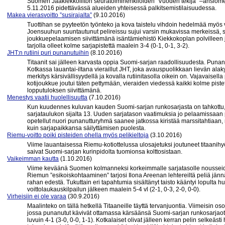
Suomen Jääkiekkoliiton seuratoimihenkilöiden ”Vuoden tekijä” –ansiomer
5.11.2016 pidettävässä alueiden yhteisessä palkitsemistilaisuudessa.
Makea vierasvoitto ”susirajalta”
(9.10.2016)
Tuottihan se pyyteetön työnteko ja kova taistelu vihdoin hedelmää myös
Joensuuhun suuntautunut pelireissu sujui varsin mukavissa merkeissä, si
joukkuepelaamisen siivittämänä isäntämiehistö Kiekkokoplan polvilleen
tarjolla olleet kolme sarjapistettä maalein 3-4 (0-1, 0-1, 3-2).
JHT:n rutiini puri punanutuihin
(8.10.2016)
Titaanit sai jälleen karvasta oppia Suomi-sarjan raadollisuudesta. Puna
Kotkassa lauantai-iltana vieraillut JHT, joka avauspuolikkaan lievän alak
merkitys kärsivällisyydellä ja kovalla rutiinitasolla oikein on. Vajavaisella 
kotijoukkue joutui täten pettymään, vieraiden viedessä kaikki kolme piste
lopputuloksen siivittämänä.
Menestys vaatii huolellisuutta
(7.10.2016)
Kun kuudennes kuluvan kauden Suomi-sarjan runkosarjasta on tahkottu, l
sarjataulukon sijalta 13. Uuden sarjatason vaatimuksia jo pelaamissaan 
opetellut nuori punanutturyhmä saanee jatkossa kiristää marssitahtiaan, m
kuin sarjapaikkansa säilyttämisen puolesta.
Riemu-voitto poiki pisteiden ohella myös pelikieltoja
(3.10.2016)
Viime lauantaisessa Riemu-kotiottelussa ulosajetuksi joutuneet titaanih
saivat Suomi-sarjan kurinpidolta tuomionsa kolttosistaan.
Vaikeimman kautta
(1.10.2016)
Viime keväänä Suomen kolmanneksi korkeimmalle sarjatasolle nousseide
Riemun ”esikoiskohtaaminen” tarjosi Ilona Areenan lehtereiltä peliä jän
rahan edestä. Tukuttain eri tapahtumia sisältänyt taisto kääntyi lopulta hu
voittolaukauskilpailun jälkeen maalein 5-4 vl (2-1, 0-3, 2-0, 0-0).
Virheisiin ei ole varaa
(30.9.2016)
Maalinteko on tällä hetkellä Titaaneille täyttä tervanjuontia. Viimeisin oso
jossa punanutut kävivät ottamassa kärsäänsä Suomi-sarjan runkosarjaott
luvuin 4-1 (3-0, 0-0, 1-1). Kotkalaiset olivat jälleen kerran pelin selkeäst