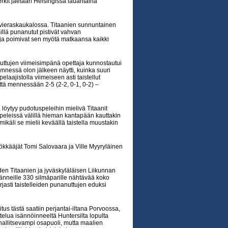
kit jaetaan Helsingissä lauantaina
 vieraskaukalossa. Titaanien sunnuntainen
llä punanutut pistivät vahvan
 ja poimivat sen myötä matkaansa kaikki
nuttujen viimeisimpänä opettaja kunnostautui
ynnessä olon jälkeen näytti, kuinka suuri
pelaajistolla viimeiseen asti taistellut
ttä mennessään 2-5 (2-2, 0-1, 0-2) –
öytyy pudotuspeleihin mielivä Titaanit
peleissä välillä hieman kantapään kauttakin
ikäli se mielii keväällä taistella muustakin
yökkääjät Tomi Salovaara ja Ville Myyryläinen
n Titaanien ja jyväskyläläisen Liikunnan
nänneille 330 silmäparille nähtävää koko
rjasti taistelleiden punanuttujen eduksi
itus tästä saatiin perjantai-iltana Porvoossa,
elua isännöinneeltä Huntersilta lopulta
i hallitsevampi osapuoli, mutta maalien