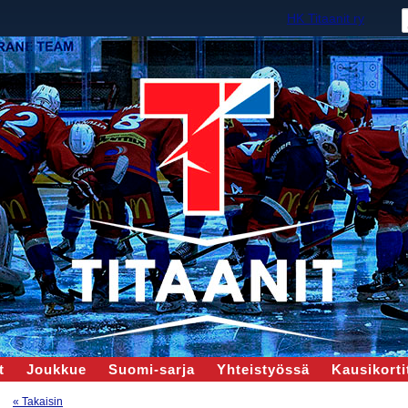
HK Titaanit ry
t
Joukkue
Suomi-sarja
Yhteistyössä
Kausikortit
« Takaisin