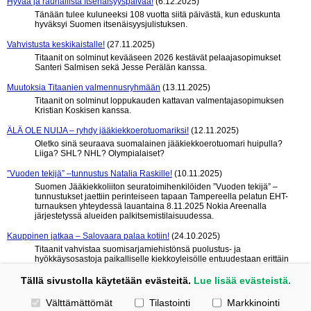
Hyvää ja rauhallista Itsenäisyyspäivää!
(6.12.2025)
Tänään tulee kuluneeksi 108 vuotta siitä päivästä, kun eduskunta
hyväksyi Suomen itsenäisyysjulistuksen.
Vahvistusta keskikaistalle!
(27.11.2025)
Titaanit on solminut kevääseen 2026 kestävät pelaajasopimukset
Santeri Salmisen sekä Jesse Perälän kanssa.
Muutoksia Titaanien valmennusryhmään
(13.11.2025)
Titaanit on solminut loppukauden kattavan valmentajasopimuksen
Kristian Koskisen kanssa.
ÄLÄ OLE NUIJA – ryhdy jääkiekkoerotuomariksi!
(12.11.2025)
Oletko sinä seuraava suomalainen jääkiekkoerotuomari huipulla?
Liiga? SHL? NHL? Olympialaiset?
”Vuoden tekijä” –tunnustus Natalia Raskille!
(10.11.2025)
Suomen Jääkiekkoliiton seuratoimihenkilöiden ”Vuoden tekijä” –
tunnustukset jaettiin perinteiseen tapaan Tampereella pelatun EHT-
turnauksen yhteydessä lauantaina 8.11.2025 Nokia Areenalla
järjestetyssä alueiden palkitsemistilaisuudessa.
Kauppinen jatkaa – Salovaara palaa kotiin!
(24.10.2025)
Titaanit vahvistaa suomisarjamiehistönsä puolustus- ja
hyökkäysosastoja paikalliselle kiekkoyleisölle entuudestaan erittäin
tutuilla nimillä.
Tällä sivustolla käytetään evästeitä.
Lue lisää evästeistä.
« edelliset 10
seuraavat 10 »
Valitse käytettävät evästeet
Välttämättömät
Tilastointi
Markkinointi