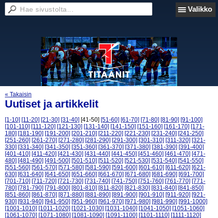
Valikko
« Takaisin
Uutiset ja artikkelit
[1-10]
[11-20]
[21-30]
[31-40]
[41-50]
[51-60]
[61-70]
[71-80]
[81-90]
[91-100]
[101-110]
[111-120]
[121-130]
[131-140]
[141-150]
[151-160]
[161-170]
[171-
180]
[181-190]
[191-200]
[201-210]
[211-220]
[221-230]
[231-240]
[241-250]
[251-260]
[261-270]
[271-280]
[281-290]
[291-300]
[301-310]
[311-320]
[321-
330]
[331-340]
[341-350]
[351-360]
[361-370]
[371-380]
[381-390]
[391-400]
[401-410]
[411-420]
[421-430]
[431-440]
[441-450]
[451-460]
[461-470]
[471-
480]
[481-490]
[491-500]
[501-510]
[511-520]
[521-530]
[531-540]
[541-550]
[551-560]
[561-570]
[571-580]
[581-590]
[591-600]
[601-610]
[611-620]
[621-
630]
[631-640]
[641-650]
[651-660]
[661-670]
[671-680]
[681-690]
[691-700]
[701-710]
[711-720]
[721-730]
[731-740]
[741-750]
[751-760]
[761-770]
[771-
780]
[781-790]
[791-800]
[801-810]
[811-820]
[821-830]
[831-840]
[841-850]
[851-860]
[861-870]
[871-880]
[881-890]
[891-900]
[901-910]
[911-920]
[921-
930]
[931-940]
[941-950]
[951-960]
[961-970]
[971-980]
[981-990]
[991-1000]
[1001-1010]
[1011-1020]
[1021-1030]
[1031-1040]
[1041-1050]
[1051-1060]
[1061-1070]
[1071-1080]
[1081-1090]
[1091-1100]
[1101-1110]
[1111-1120]