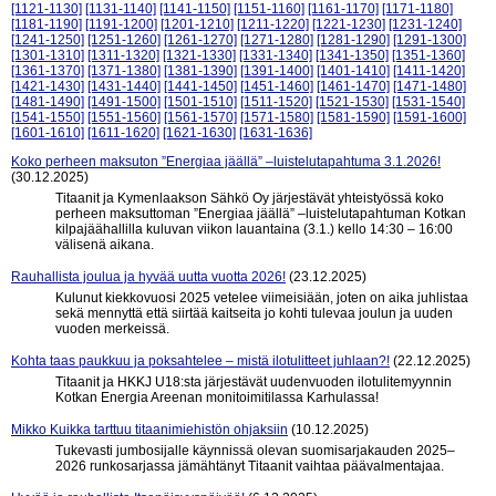
[1121-1130]
[1131-1140]
[1141-1150]
[1151-1160]
[1161-1170]
[1171-1180]
[1181-1190]
[1191-1200]
[1201-1210]
[1211-1220]
[1221-1230]
[1231-1240]
[1241-1250]
[1251-1260]
[1261-1270]
[1271-1280]
[1281-1290]
[1291-1300]
[1301-1310]
[1311-1320]
[1321-1330]
[1331-1340]
[1341-1350]
[1351-1360]
[1361-1370]
[1371-1380]
[1381-1390]
[1391-1400]
[1401-1410]
[1411-1420]
[1421-1430]
[1431-1440]
[1441-1450]
[1451-1460]
[1461-1470]
[1471-1480]
[1481-1490]
[1491-1500]
[1501-1510]
[1511-1520]
[1521-1530]
[1531-1540]
[1541-1550]
[1551-1560]
[1561-1570]
[1571-1580]
[1581-1590]
[1591-1600]
[1601-1610]
[1611-1620]
[1621-1630]
[1631-1636]
Koko perheen maksuton ”Energiaa jäällä” –luistelutapahtuma 3.1.2026!
(30.12.2025)
Titaanit ja Kymenlaakson Sähkö Oy järjestävät yhteistyössä koko
perheen maksuttoman ”Energiaa jäällä” –luistelutapahtuman Kotkan
kilpajäähallilla kuluvan viikon lauantaina (3.1.) kello 14:30 – 16:00
välisenä aikana.
Rauhallista joulua ja hyvää uutta vuotta 2026!
(23.12.2025)
Kulunut kiekkovuosi 2025 vetelee viimeisiään, joten on aika juhlistaa
sekä mennyttä että siirtää kaitseita jo kohti tulevaa joulun ja uuden
vuoden merkeissä.
Kohta taas paukkuu ja poksahtelee – mistä ilotulitteet juhlaan?!
(22.12.2025)
Titaanit ja HKKJ U18:sta järjestävät uudenvuoden ilotulitemyynnin
Kotkan Energia Areenan monitoimitilassa Karhulassa!
Mikko Kuikka tarttuu titaanimiehistön ohjaksiin
(10.12.2025)
Tukevasti jumbosijalle käynnissä olevan suomisarjakauden 2025–
2026 runkosarjassa jämähtänyt Titaanit vaihtaa päävalmentajaa.