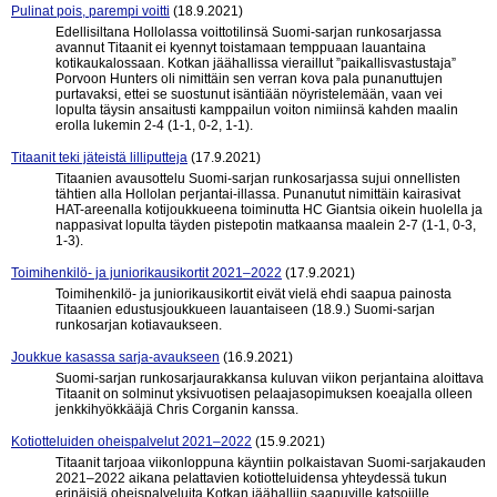
Pulinat pois, parempi voitti
(18.9.2021)
Edellisiltana Hollolassa voittotilinsä Suomi-sarjan runkosarjassa
avannut Titaanit ei kyennyt toistamaan temppuaan lauantaina
kotikaukalossaan. Kotkan jäähallissa vieraillut ”paikallisvastustaja”
Porvoon Hunters oli nimittäin sen verran kova pala punanuttujen
purtavaksi, ettei se suostunut isäntiään nöyristelemään, vaan vei
lopulta täysin ansaitusti kamppailun voiton nimiinsä kahden maalin
erolla lukemin 2-4 (1-1, 0-2, 1-1).
Titaanit teki jäteistä lilliputteja
(17.9.2021)
Titaanien avausottelu Suomi-sarjan runkosarjassa sujui onnellisten
tähtien alla Hollolan perjantai-illassa. Punanutut nimittäin kairasivat
HAT-areenalla kotijoukkueena toiminutta HC Giantsia oikein huolella ja
nappasivat lopulta täyden pistepotin matkaansa maalein 2-7 (1-1, 0-3,
1-3).
Toimihenkilö- ja juniorikausikortit 2021–2022
(17.9.2021)
Toimihenkilö- ja juniorikausikortit eivät vielä ehdi saapua painosta
Titaanien edustusjoukkueen lauantaiseen (18.9.) Suomi-sarjan
runkosarjan kotiavaukseen.
Joukkue kasassa sarja-avaukseen
(16.9.2021)
Suomi-sarjan runkosarjaurakkansa kuluvan viikon perjantaina aloittava
Titaanit on solminut yksivuotisen pelaajasopimuksen koeajalla olleen
jenkkihyökkääjä Chris Corganin kanssa.
Kotiotteluiden oheispalvelut 2021–2022
(15.9.2021)
Titaanit tarjoaa viikonloppuna käyntiin polkaistavan Suomi-sarjakauden
2021–2022 aikana pelattavien kotiotteluidensa yhteydessä tukun
erinäisiä oheispalveluita Kotkan jäähalliin saapuville katsojille.