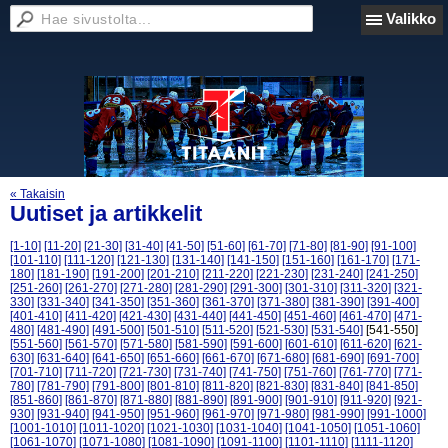
Valikko
« Takaisin
Uutiset ja artikkelit
[1-10]
[11-20]
[21-30]
[31-40]
[41-50]
[51-60]
[61-70]
[71-80]
[81-90]
[91-100]
[101-110]
[111-120]
[121-130]
[131-140]
[141-150]
[151-160]
[161-170]
[171-
180]
[181-190]
[191-200]
[201-210]
[211-220]
[221-230]
[231-240]
[241-250]
[251-260]
[261-270]
[271-280]
[281-290]
[291-300]
[301-310]
[311-320]
[321-
330]
[331-340]
[341-350]
[351-360]
[361-370]
[371-380]
[381-390]
[391-400]
[401-410]
[411-420]
[421-430]
[431-440]
[441-450]
[451-460]
[461-470]
[471-
480]
[481-490]
[491-500]
[501-510]
[511-520]
[521-530]
[531-540]
[541-550]
[551-560]
[561-570]
[571-580]
[581-590]
[591-600]
[601-610]
[611-620]
[621-
630]
[631-640]
[641-650]
[651-660]
[661-670]
[671-680]
[681-690]
[691-700]
[701-710]
[711-720]
[721-730]
[731-740]
[741-750]
[751-760]
[761-770]
[771-
780]
[781-790]
[791-800]
[801-810]
[811-820]
[821-830]
[831-840]
[841-850]
[851-860]
[861-870]
[871-880]
[881-890]
[891-900]
[901-910]
[911-920]
[921-
930]
[931-940]
[941-950]
[951-960]
[961-970]
[971-980]
[981-990]
[991-1000]
[1001-1010]
[1011-1020]
[1021-1030]
[1031-1040]
[1041-1050]
[1051-1060]
[1061-1070]
[1071-1080]
[1081-1090]
[1091-1100]
[1101-1110]
[1111-1120]