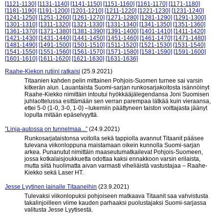
[1121-1130]
[1131-1140]
[1141-1150]
[1151-1160]
[1161-1170]
[1171-1180]
[1181-1190]
[1191-1200]
[1201-1210]
[1211-1220]
[1221-1230]
[1231-1240]
[1241-1250]
[1251-1260]
[1261-1270]
[1271-1280]
[1281-1290]
[1291-1300]
[1301-1310]
[1311-1320]
[1321-1330]
[1331-1340]
[1341-1350]
[1351-1360]
[1361-1370]
[1371-1380]
[1381-1390]
[1391-1400]
[1401-1410]
[1411-1420]
[1421-1430]
[1431-1440]
[1441-1450]
[1451-1460]
[1461-1470]
[1471-1480]
[1481-1490]
[1491-1500]
[1501-1510]
[1511-1520]
[1521-1530]
[1531-1540]
[1541-1550]
[1551-1560]
[1561-1570]
[1571-1580]
[1581-1590]
[1591-1600]
[1601-1610]
[1611-1620]
[1621-1630]
[1631-1636]
Raahe-Kiekon rutiini ratkaisi
(25.9.2021)
Titaanien kahden pelin mittainen Pohjois-Suomen turnee sai varsin
kitkerän alun. Lauantaista Suomi-sarjan runkosarjakoitosta isännöinyt
Raahe-Kiekko nimittäin intoutui hyökkääjälegendansa Joni Suomisen
juhlaottelussa esittämään sen verran parempaa lätkää kuin vieraansa,
ettei 5-0 (1-0, 3-0, 1-0) –lukemiin päättyneen taiston voittajasta jäänyt
lopulta mitään epäselvyyttä.
”Linja-autossa on tunnelmaa...”
(24.9.2021)
Runkosarjataistonsa voitolla sekä tappiolla avannut Titaanit pääsee
tulevana viikonloppuna maistamaan oikein kunnolla Suomi-sarjan
arkea. Punanutut nimittäin maaseutumatkailevat Pohjois-Suomeen,
jossa kotkalaisjoukkuetta odottaa kaksi ennakkoon varsin erilaista,
mutta siitä huolimatta aivan varmasti viheliäistä vastustajaa – Raahe-
Kiekko sekä Laser HT.
Jesse Lyytinen lainalle Titaaneihin
(23.9.2021)
Tulevaksi viikonlopuksi pohjoiseen matkaava Titaanit saa vahvistusta
takalinjoilleen viime kauden parhaaksi puolustajaksi Suomi-sarjassa
valitusta Jesse Lyytisestä.