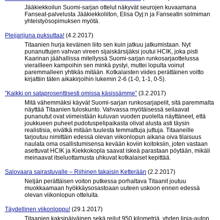
Jääkiekkoilun Suomi-sarjan ottelut näkyvät seurojen kuvaamana
Fanseat-palvelusta Jääkiekkoliiton, Elisa Oyj:n ja Fanseatin solmiman
yhteistyösopimuksen myötä.
Pleijarijuna puksuttaa!
(4.2.2017)
Titaanien hurja keväinen liito sen kuin jatkuu jatkumistaan. Nyt
punanuttujen vahvan vireen sijaiskärsijäksi joutui HCIK, joka pisti
Kaarinan jäähallissa mitellyssä Suomi-sarjan runkosarjaottelussa
vierailleen kampoihin sen minkä pystyi, muttei lopulta voinut
paremmalleen yhtikäs mitään. Kotkalaisten viides perättäinen voitto
kirjattiin täten aikakirjoihin lukemin 2-6 (1-0, 1-1, 0-5).
”Kaikki on sataprosenttisesti omissa käsissämme”
(3.2.2017)
Mitä vähemmäksi käyvät Suomi-sarjan runkosarjapelit, sitä paremmalta
näyttää Titaanien tuloskunto. Vahvassa myötäisessä seilaavat
punanutut ovat viimeistään kuluvan vuoden puolella näyttäneet, että
joukkueen puheet pudotuspelipaikasta olivat alusta asti täysin
realistisia, eivätkä mitään tuulesta temmattuja juttuja. Titaaneille
tarjoutuu nimittäin edessä olevan viikonlopun aikana oiva tilaisuus
naulata oma osallistumisensa kevään koviin koitoksiin, joten vastaan
asettuvat HCIK ja Kiekkokopla saavat iskeä parastaan pöytään, mikäli
meinaavat itseluottamusta uhkuvat kotkalaiset kepittää.
Salovaara sairastuvalle – Riihinen takaisin Ketterään
(2.2.2017)
Neljän perättäisen voiton putkessa porhaltava Titaanit joutuu
muokkaamaan hyökkäysosastoaan uuteen uskoon ennen edessä
olevan viikonlopun otteluita.
Täydellinen viikonloppu!
(29.1.2017)
Titaanien kaksipäiväinen sekä reilut 950 kilometriä, yhden linja-auton