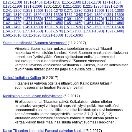
[1121-1130]
[1131-1140]
[1141-1150]
[1151-1160]
[1161-1170]
[1171-1180]
[1181-1190]
[1191-1200]
[1201-1210]
[1211-1220]
[1221-1230]
[1231-1240]
[1241-1250]
[1251-1260]
[1261-1270]
[1271-1280]
[1281-1290]
[1291-1300]
[1301-1310]
[1311-1320]
[1321-1330]
[1331-1340]
[1341-1350]
[1351-1360]
[1361-1370]
[1371-1380]
[1381-1390]
[1391-1400]
[1401-1410]
[1411-1420]
[1421-1430]
[1431-1440]
[1441-1450]
[1451-1460]
[1461-1470]
[1471-1480]
[1481-1490]
[1491-1500]
[1501-1510]
[1511-1520]
[1521-1530]
[1531-1540]
[1541-1550]
[1551-1560]
[1561-1570]
[1571-1580]
[1581-1590]
[1591-1600]
[1601-1610]
[1611-1620]
[1621-1630]
[1631-1636]
Sunnuntaisähinää ”Suomen Ateenassa”
(11.2.2017)
Viimeisiä Suomi-sarjan runkosarjapelejään mittelevä Titaanit
matkustaa viikon sisään kahdesti Keski-Suomen maakuntakeskuksena
tunnettuun Jyväskylään. Omaa sijoitustaan entistä paremmaksi
haluavat punanutut ensimmäisessä ”Suomen Ateenassa”
kamppailtavassa koitoksessa vastaansa D-Kiekon, jolla on kotkalaisten
tavoin vielä rutkasti panosta jäljellä olevissa otteluissaan.
Ketterä kotiuttaa Kallion
(9.2.2017)
Titaaneissa vahvoja otteita esittänyt Joni Kallio palaa takaisin
sopimusseuransa Imatran Ketterän riveihin.
Kiekkokopla antoi oivan näpäytyksen
(5.2.2017)
Ei ollut sunnuntai Titaanien päivä. Kotkalaisten viiden ottelun
mittaiseksi venynyt voittoputki napsahti tylysti poikki, kun selkeästi
ahnaammalla asenteella liikkeellä ollut Kiekkokopla kävi hakemassa
Ilona Areenalta kolme sarjapistettä lukemin 3-7 (1-3, 1-2, 1-2).
Vieraiden ehdottomaksi hahmoksi kohosi taiston aikana peräti 67
kertaa kiekon tielle maalinsa suulla ehtinyt Tuomas Heikkonen.
Katso Titaanien kotiottelut Fanseat-palvelun kautta!
(5.2.2017)