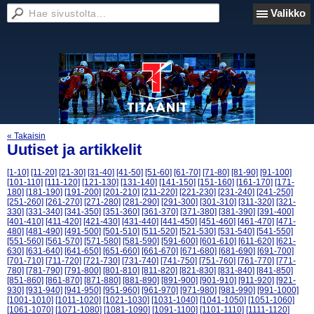
Valikko
« Takaisin
Uutiset ja artikkelit
[1-10]
[11-20]
[21-30]
[31-40]
[41-50]
[51-60]
[61-70]
[71-80]
[81-90]
[91-100]
[101-110]
[111-120]
[121-130]
[131-140]
[141-150]
[151-160]
[161-170]
[171-
180]
[181-190]
[191-200]
[201-210]
[211-220]
[221-230]
[231-240]
[241-250]
[251-260]
[261-270]
[271-280]
[281-290]
[291-300]
[301-310]
[311-320]
[321-
330]
[331-340]
[341-350]
[351-360]
[361-370]
[371-380]
[381-390]
[391-400]
[401-410]
[411-420]
[421-430]
[431-440]
[441-450]
[451-460]
[461-470]
[471-
480]
[481-490]
[491-500]
[501-510]
[511-520]
[521-530]
[531-540]
[541-550]
[551-560]
[561-570]
[571-580]
[581-590]
[591-600]
[601-610]
[611-620]
[621-
630]
[631-640]
[641-650]
[651-660]
[661-670]
[671-680]
[681-690]
[691-700]
[701-710]
[711-720]
[721-730]
[731-740]
[741-750]
[751-760]
[761-770]
[771-
780]
[781-790]
[791-800]
[801-810]
[811-820]
[821-830]
[831-840]
[841-850]
[851-860]
[861-870]
[871-880]
[881-890]
[891-900]
[901-910]
[911-920]
[921-
930]
[931-940]
[941-950]
[951-960]
[961-970]
[971-980]
[981-990]
[991-1000]
[1001-1010]
[1011-1020]
[1021-1030]
[1031-1040]
[1041-1050]
[1051-1060]
[1061-1070]
[1071-1080]
[1081-1090]
[1091-1100]
[1101-1110]
[1111-1120]