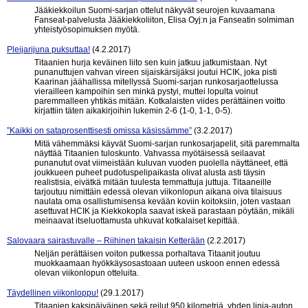
Jääkiekkoilun Suomi-sarjan ottelut näkyvät seurojen kuvaamana
Fanseat-palvelusta Jääkiekkoliiton, Elisa Oyj:n ja Fanseatin solmiman
yhteistyösopimuksen myötä.
Pleijarijuna puksuttaa!
(4.2.2017)
Titaanien hurja keväinen liito sen kuin jatkuu jatkumistaan. Nyt
punanuttujen vahvan vireen sijaiskärsijäksi joutui HCIK, joka pisti
Kaarinan jäähallissa mitellyssä Suomi-sarjan runkosarjaottelussa
vierailleen kampoihin sen minkä pystyi, muttei lopulta voinut
paremmalleen yhtikäs mitään. Kotkalaisten viides perättäinen voitto
kirjattiin täten aikakirjoihin lukemin 2-6 (1-0, 1-1, 0-5).
”Kaikki on sataprosenttisesti omissa käsissämme”
(3.2.2017)
Mitä vähemmäksi käyvät Suomi-sarjan runkosarjapelit, sitä paremmalta
näyttää Titaanien tuloskunto. Vahvassa myötäisessä seilaavat
punanutut ovat viimeistään kuluvan vuoden puolella näyttäneet, että
joukkueen puheet pudotuspelipaikasta olivat alusta asti täysin
realistisia, eivätkä mitään tuulesta temmattuja juttuja. Titaaneille
tarjoutuu nimittäin edessä olevan viikonlopun aikana oiva tilaisuus
naulata oma osallistumisensa kevään koviin koitoksiin, joten vastaan
asettuvat HCIK ja Kiekkokopla saavat iskeä parastaan pöytään, mikäli
meinaavat itseluottamusta uhkuvat kotkalaiset kepittää.
Salovaara sairastuvalle – Riihinen takaisin Ketterään
(2.2.2017)
Neljän perättäisen voiton putkessa porhaltava Titaanit joutuu
muokkaamaan hyökkäysosastoaan uuteen uskoon ennen edessä
olevan viikonlopun otteluita.
Täydellinen viikonloppu!
(29.1.2017)
Titaanien kaksipäiväinen sekä reilut 950 kilometriä, yhden linja-auton