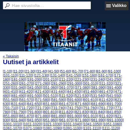
Valikko
« Takaisin
Uutiset ja artikkelit
[1-10]
[11-20]
[21-30]
[31-40]
[41-50]
[51-60]
[61-70]
[71-80]
[81-90]
[91-100]
[101-110]
[111-120]
[121-130]
[131-140]
[141-150]
[151-160]
[161-170]
[171-
180]
[181-190]
[191-200]
[201-210]
[211-220]
[221-230]
[231-240]
[241-250]
[251-260]
[261-270]
[271-280]
[281-290]
[291-300]
[301-310]
[311-320]
[321-
330]
[331-340]
[341-350]
[351-360]
[361-370]
[371-380]
[381-390]
[391-400]
[401-410]
[411-420]
[421-430]
[431-440]
[441-450]
[451-460]
[461-470]
[471-
480]
[481-490]
[491-500]
[501-510]
[511-520]
[521-530]
[531-540]
[541-550]
[551-560]
[561-570]
[571-580]
[581-590]
[591-600]
[601-610]
[611-620]
[621-
630]
[631-640]
[641-650]
[651-660]
[661-670]
[671-680]
[681-690]
[691-700]
[701-710]
[711-720]
[721-730]
[731-740]
[741-750]
[751-760]
[761-770]
[771-
780]
[781-790]
[791-800]
[801-810]
[811-820]
[821-830]
[831-840]
[841-850]
[851-860]
[861-870]
[871-880]
[881-890]
[891-900]
[901-910]
[911-920]
[921-
930]
[931-940]
[941-950]
[951-960]
[961-970]
[971-980]
[981-990]
[991-1000]
[1001-1010]
[1011-1020]
[1021-1030]
[1031-1040]
[1041-1050]
[1051-1060]
[1061-1070]
[1071-1080]
[1081-1090]
[1091-1100]
[1101-1110]
[1111-1120]