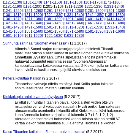
[1121-1130]
[1131-1140]
[1141-1150]
[1151-1160]
[1161-1170]
[1171-1180]
[1181-1190]
[1191-1200]
[1201-1210]
[1211-1220]
[1221-1230]
[1231-1240]
[1241-1250]
[1251-1260]
[1261-1270]
[1271-1280]
[1281-1290]
[1291-1300]
[1301-1310]
[1311-1320]
[1321-1330]
[1331-1340]
[1341-1350]
[1351-1360]
[1361-1370]
[1371-1380]
[1381-1390]
[1391-1400]
[1401-1410]
[1411-1420]
[1421-1430]
[1431-1440]
[1441-1450]
[1451-1460]
[1461-1470]
[1471-1480]
[1481-1490]
[1491-1500]
[1501-1510]
[1511-1520]
[1521-1530]
[1531-1540]
[1541-1550]
[1551-1560]
[1561-1570]
[1571-1580]
[1581-1590]
[1591-1600]
[1601-1610]
[1611-1620]
[1621-1630]
[1631-1636]
Sunnuntaisähinää ”Suomen Ateenassa”
(11.2.2017)
Viimeisiä Suomi-sarjan runkosarjapelejään mittelevä Titaanit
matkustaa viikon sisään kahdesti Keski-Suomen maakuntakeskuksena
tunnettuun Jyväskylään. Omaa sijoitustaan entistä paremmaksi
haluavat punanutut ensimmäisessä ”Suomen Ateenassa”
kamppailtavassa koitoksessa vastaansa D-Kiekon, jolla on kotkalaisten
tavoin vielä rutkasti panosta jäljellä olevissa otteluissaan.
Ketterä kotiuttaa Kallion
(9.2.2017)
Titaaneissa vahvoja otteita esittänyt Joni Kallio palaa takaisin
sopimusseuransa Imatran Ketterän riveihin.
Kiekkokopla antoi oivan näpäytyksen
(5.2.2017)
Ei ollut sunnuntai Titaanien päivä. Kotkalaisten viiden ottelun
mittaiseksi venynyt voittoputki napsahti tylysti poikki, kun selkeästi
ahnaammalla asenteella liikkeellä ollut Kiekkokopla kävi hakemassa
Ilona Areenalta kolme sarjapistettä lukemin 3-7 (1-3, 1-2, 1-2).
Vieraiden ehdottomaksi hahmoksi kohosi taiston aikana peräti 67
kertaa kiekon tielle maalinsa suulla ehtinyt Tuomas Heikkonen.
Katso Titaanien kotiottelut Fanseat-palvelun kautta!
(5.2.2017)