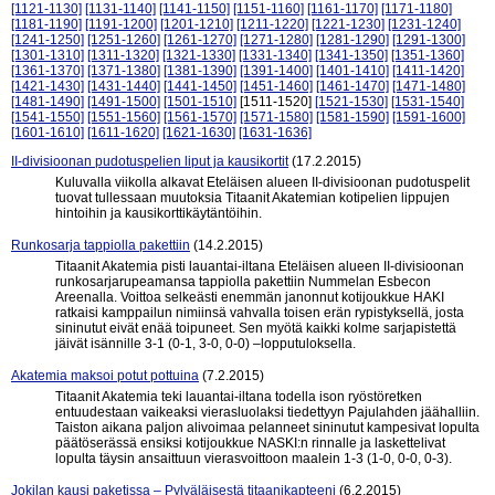
[1121-1130]
[1131-1140]
[1141-1150]
[1151-1160]
[1161-1170]
[1171-1180]
[1181-1190]
[1191-1200]
[1201-1210]
[1211-1220]
[1221-1230]
[1231-1240]
[1241-1250]
[1251-1260]
[1261-1270]
[1271-1280]
[1281-1290]
[1291-1300]
[1301-1310]
[1311-1320]
[1321-1330]
[1331-1340]
[1341-1350]
[1351-1360]
[1361-1370]
[1371-1380]
[1381-1390]
[1391-1400]
[1401-1410]
[1411-1420]
[1421-1430]
[1431-1440]
[1441-1450]
[1451-1460]
[1461-1470]
[1471-1480]
[1481-1490]
[1491-1500]
[1501-1510]
[1511-1520]
[1521-1530]
[1531-1540]
[1541-1550]
[1551-1560]
[1561-1570]
[1571-1580]
[1581-1590]
[1591-1600]
[1601-1610]
[1611-1620]
[1621-1630]
[1631-1636]
II-divisioonan pudotuspelien liput ja kausikortit
(17.2.2015)
Kuluvalla viikolla alkavat Eteläisen alueen II-divisioonan pudotuspelit
tuovat tullessaan muutoksia Titaanit Akatemian kotipelien lippujen
hintoihin ja kausikorttikäytäntöihin.
Runkosarja tappiolla pakettiin
(14.2.2015)
Titaanit Akatemia pisti lauantai-iltana Eteläisen alueen II-divisioonan
runkosarjarupeamansa tappiolla pakettiin Nummelan Esbecon
Areenalla. Voittoa selkeästi enemmän janonnut kotijoukkue HAKI
ratkaisi kamppailun nimiinsä vahvalla toisen erän rypistyksellä, josta
sininutut eivät enää toipuneet. Sen myötä kaikki kolme sarjapistettä
jäivät isännille 3-1 (0-1, 3-0, 0-0) –lopputuloksella.
Akatemia maksoi potut pottuina
(7.2.2015)
Titaanit Akatemia teki lauantai-iltana todella ison ryöstöretken
entuudestaan vaikeaksi vierasluolaksi tiedettyyn Pajulahden jäähalliin.
Taiston aikana paljon alivoimaa pelanneet sininutut kampesivat lopulta
päätöserässä ensiksi kotijoukkue NASKI:n rinnalle ja laskettelivat
lopulta täysin ansaittuun vierasvoittoon maalein 1-3 (1-0, 0-0, 0-3).
Jokilan kausi paketissa – Pylväläisestä titaanikapteeni
(6.2.2015)