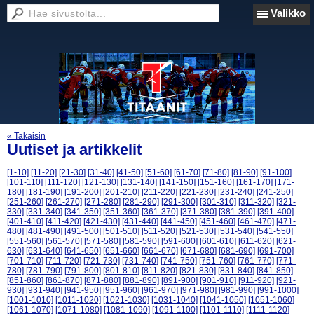
Valikko
« Takaisin
Uutiset ja artikkelit
[1-10]
[11-20]
[21-30]
[31-40]
[41-50]
[51-60]
[61-70]
[71-80]
[81-90]
[91-100]
[101-110]
[111-120]
[121-130]
[131-140]
[141-150]
[151-160]
[161-170]
[171-
180]
[181-190]
[191-200]
[201-210]
[211-220]
[221-230]
[231-240]
[241-250]
[251-260]
[261-270]
[271-280]
[281-290]
[291-300]
[301-310]
[311-320]
[321-
330]
[331-340]
[341-350]
[351-360]
[361-370]
[371-380]
[381-390]
[391-400]
[401-410]
[411-420]
[421-430]
[431-440]
[441-450]
[451-460]
[461-470]
[471-
480]
[481-490]
[491-500]
[501-510]
[511-520]
[521-530]
[531-540]
[541-550]
[551-560]
[561-570]
[571-580]
[581-590]
[591-600]
[601-610]
[611-620]
[621-
630]
[631-640]
[641-650]
[651-660]
[661-670]
[671-680]
[681-690]
[691-700]
[701-710]
[711-720]
[721-730]
[731-740]
[741-750]
[751-760]
[761-770]
[771-
780]
[781-790]
[791-800]
[801-810]
[811-820]
[821-830]
[831-840]
[841-850]
[851-860]
[861-870]
[871-880]
[881-890]
[891-900]
[901-910]
[911-920]
[921-
930]
[931-940]
[941-950]
[951-960]
[961-970]
[971-980]
[981-990]
[991-1000]
[1001-1010]
[1011-1020]
[1021-1030]
[1031-1040]
[1041-1050]
[1051-1060]
[1061-1070]
[1071-1080]
[1081-1090]
[1091-1100]
[1101-1110]
[1111-1120]