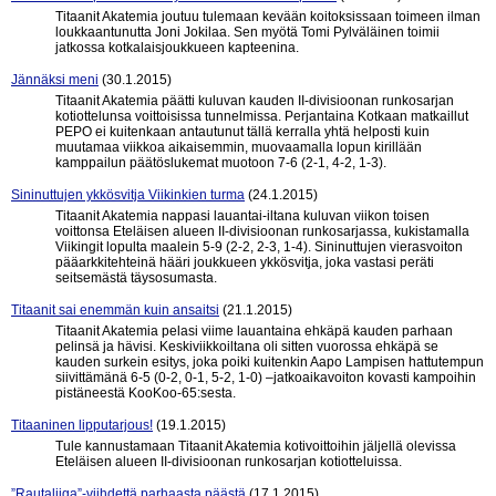
Titaanit Akatemia joutuu tulemaan kevään koitoksissaan toimeen ilman
loukkaantunutta Joni Jokilaa. Sen myötä Tomi Pylväläinen toimii
jatkossa kotkalaisjoukkueen kapteenina.
Jännäksi meni
(30.1.2015)
Titaanit Akatemia päätti kuluvan kauden II-divisioonan runkosarjan
kotiottelunsa voittoisissa tunnelmissa. Perjantaina Kotkaan matkaillut
PEPO ei kuitenkaan antautunut tällä kerralla yhtä helposti kuin
muutamaa viikkoa aikaisemmin, muovaamalla lopun kirillään
kamppailun päätöslukemat muotoon 7-6 (2-1, 4-2, 1-3).
Sininuttujen ykkösvitja Viikinkien turma
(24.1.2015)
Titaanit Akatemia nappasi lauantai-iltana kuluvan viikon toisen
voittonsa Eteläisen alueen II-divisioonan runkosarjassa, kukistamalla
Viikingit lopulta maalein 5-9 (2-2, 2-3, 1-4). Sininuttujen vierasvoiton
pääarkkitehteinä hääri joukkueen ykkösvitja, joka vastasi peräti
seitsemästä täysosumasta.
Titaanit sai enemmän kuin ansaitsi
(21.1.2015)
Titaanit Akatemia pelasi viime lauantaina ehkäpä kauden parhaan
pelinsä ja hävisi. Keskiviikkoiltana oli sitten vuorossa ehkäpä se
kauden surkein esitys, joka poiki kuitenkin Aapo Lampisen hattutempun
siivittämänä 6-5 (0-2, 0-1, 5-2, 1-0) –jatkoaikavoiton kovasti kampoihin
pistäneestä KooKoo-65:sesta.
Titaaninen lipputarjous!
(19.1.2015)
Tule kannustamaan Titaanit Akatemia kotivoittoihin jäljellä olevissa
Eteläisen alueen II-divisioonan runkosarjan kotiotteluissa.
”Rautaliiga”-viihdettä parhaasta päästä
(17.1.2015)