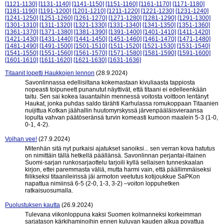
[1121-1130]
[1131-1140]
[1141-1150]
[1151-1160]
[1161-1170]
[1171-1180]
[1181-1190]
[1191-1200]
[1201-1210]
[1211-1220]
[1221-1230]
[1231-1240]
[1241-1250]
[1251-1260]
[1261-1270]
[1271-1280]
[1281-1290]
[1291-1300]
[1301-1310]
[1311-1320]
[1321-1330]
[1331-1340]
[1341-1350]
[1351-1360]
[1361-1370]
[1371-1380]
[1381-1390]
[1391-1400]
[1401-1410]
[1411-1420]
[1421-1430]
[1431-1440]
[1441-1450]
[1451-1460]
[1461-1470]
[1471-1480]
[1481-1490]
[1491-1500]
[1501-1510]
[1511-1520]
[1521-1530]
[1531-1540]
[1541-1550]
[1551-1560]
[1561-1570]
[1571-1580]
[1581-1590]
[1591-1600]
[1601-1610]
[1611-1620]
[1621-1630]
[1631-1636]
Titaanit lopetti Haukkojen lennon
(28.9.2024)
Savonlinnassa edellisiltana kokemastaan kivuliaasta tappiosta
nopeasti toipuneett punanutut näyttivät, että titaani ei edelleenkään
taitu. Sen sai kokea lauantaihin mennessä voitosta voittoon lentänyt
Haukat, jonka puhdas saldo tärähti Karhulassa romukoppaan Titaanien
nuijittua Kotkan jäähallin huutomyrskyssä järvenpääläisvieraansa
lopulta vahvan päätöseränsä turvin komeasti kumoon maalein 5-3 (1-0,
0-1, 4-2).
Voihan vee!
(27.9.2024)
Mitenhän sitä nyt purkaisi ajatukset sanoiksi... sen verran kova hatutus
on nimittäin tällä hetkellä päällänsä. Savonlinnan perjantai-iltainen
Suomi-sarjan runkosarjaottelu tarjoili kyllä sellaisen tunneskaalan
kirjon, ettei paremmasta väliä, mutta harmi vain, että päällimmäiseksi
fiilikseksi titaanileirissä jäi armoton veetutus kotijoukkue SaPKon
napattua nimiinsä 6-5 (2-0, 1-3, 3-2) –voiton loppuhetken
ratkaisuosumalla.
Puolustuksen kautta
(26.9.2024)
Tulevana viikonloppuna kaksi Suomen kolmanneksi korkeimman
sarjatason kärkihaminoihin ennen kuluvan kauden alkua povattua