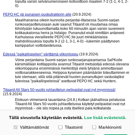
lopulta varsin selvänumeroiseen kotivoittoon maalein 7-2 (1-1, 4-1, 2-
0).
PEPO HC jäi punaisen puskutraktorin alle
(20.9.2024)
Maalihanansa oikein kunnolla perjantai-iltaisessa Suomi-sarjan
runkosarjaottelussaan auki saanut Titaanit oli muutamaa omaa
töhöilyään lukuunottamatta koko 60 minuutin ajan varsin suvereeni
kotikaukalonsa herra ja hidalgo. Punanutut eivät nimittäin antaneet
Karhulassa vierailleelle PEPO HC:lle juuri minkäänlaisia
mahdollisuuksia lopulta 9-2 (2-1, 3-1, 4-0) –lukemiin päättyneen
kamppailun voittotaistelussa.
Edessä ”paikallispelien” värittämä viikonloppu
(19.9.2024)
Viime perjantaina Suomi-sarjan runkosarjarupeamansa SaPKolle
kärsimällään kotitappiolla avannut Titaanit metsästää edessä olevana
viikonloppuna ensimmäisiä merkintöjä vielä tyhjänä ammottavaan
voittosarakkeeseensa. Helppoa kyseisen päämäärän toteuttaminen ei
tule olemaan, sillä siitä pitänevät huolen punanuttujen vastustajiksi
tulevissa ”paikallispeleissä” asettuvat PEPO HC sekä Hunters.
Titaanit All Stars 50-vuotis juhlaottelun pelipaidat ovat nyt myynnissä!
(15.9.2024)
Elokuun viimeisenä lauantaina (24.8.) Kotkan jäähallissa pelatussa
Titaanit All Stars 50-vuotis juhlaottelussa käytetyt pelipaidat ovat nyt
myynnissä – ole siis nopea ja osta itsellesi pala kotkalaista
jääkiekkohistoriaa.
Tällä sivustolla käytetään evästeitä.
Lue lisää evästeistä.
« edelliset 10
seuraavat 10 »
Valitse käytettävät evästeet
Välttämättömät
Tilastointi
Markkinointi