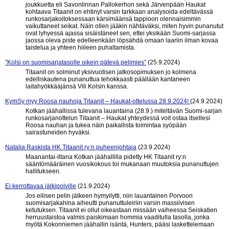
joukkuetta eli Savonlinnan Pallokerhon sekä Järvenpään Haukat
kohtaava Titaanit on ehtinyt varsin tarkkaan analysoida edeltävässä
runkosarjakoitoksessaan kärsimäänsä tappioon olennaisimmin
vaikuttaneet seikat. Näin ollen jääkin nähtäväksi, miten hyvin punanutut
ovat lyhyessä ajassa sisäistäneet sen, ettei yksikään Suomi-sarjassa
jaossa oleva piste edelleenkään löpsähdä omaan laariin ilman kovaa
taistelua ja yhteen hiileen puhaltamista.
”Kolsi on suomisarjatasolle oikein pätevä pelimies”
(25.9.2024)
Titaanit on solminut yksivuotisen jatkosopimuksen jo kolmena
edelliskautena punanuttua tehokkaasti päällään kantaneen
laitahyökkääjänsä Vili Kolsin kanssa.
KymSy myy Roosa nauhoja Titaanit – Haukat-ottelussa 28.9.2024!
(24.9.2024)
Kotkan jäähallissa tulevana lauantaina (28.9.) miteltävän Suomi-sarjan
runkosarjanottelun Titaanit – Haukat yhteydessä voit ostaa itsellesi
Roosa nauhan ja tukea näin paikallista toimintaa syöpään
sairastuneiden hyväksi.
Natalia Raskista HK Titaanit ry:n puheenjohtaja
(23.9.2024)
Maanantai-iltana Kotkan jäähallilla pidetty HK Titaanit ry:n
sääntömääräinen vuosikokous toi mukanaan muutoksia punanuttujen
hallitukseen.
Ei kerrottavaa jälkipolville
(21.9.2024)
Jos eilisen pelin jälkeen hymyilytti, niin lauantainen Porvoon
suomisarjakahina aiheutti punanuttuleiriin varsin massiivisen
ketutuksen. Titaanit ei ollut oikeastaan missään vaiheessa Seiskatien
herruustaistoa valmis paiskimaan hommia vaaditulla tasolla, jonka
myötä Kokonniemen jäähallin isäntä, Hunters, pääsi laskettelemaan