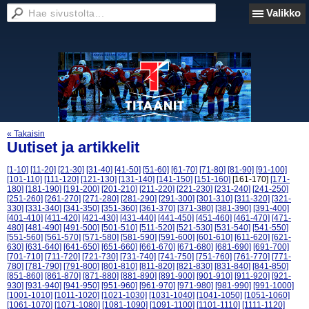
Valikko
« Takaisin
Uutiset ja artikkelit
[1-10]
[11-20]
[21-30]
[31-40]
[41-50]
[51-60]
[61-70]
[71-80]
[81-90]
[91-100]
[101-110]
[111-120]
[121-130]
[131-140]
[141-150]
[151-160]
[161-170]
[171-
180]
[181-190]
[191-200]
[201-210]
[211-220]
[221-230]
[231-240]
[241-250]
[251-260]
[261-270]
[271-280]
[281-290]
[291-300]
[301-310]
[311-320]
[321-
330]
[331-340]
[341-350]
[351-360]
[361-370]
[371-380]
[381-390]
[391-400]
[401-410]
[411-420]
[421-430]
[431-440]
[441-450]
[451-460]
[461-470]
[471-
480]
[481-490]
[491-500]
[501-510]
[511-520]
[521-530]
[531-540]
[541-550]
[551-560]
[561-570]
[571-580]
[581-590]
[591-600]
[601-610]
[611-620]
[621-
630]
[631-640]
[641-650]
[651-660]
[661-670]
[671-680]
[681-690]
[691-700]
[701-710]
[711-720]
[721-730]
[731-740]
[741-750]
[751-760]
[761-770]
[771-
780]
[781-790]
[791-800]
[801-810]
[811-820]
[821-830]
[831-840]
[841-850]
[851-860]
[861-870]
[871-880]
[881-890]
[891-900]
[901-910]
[911-920]
[921-
930]
[931-940]
[941-950]
[951-960]
[961-970]
[971-980]
[981-990]
[991-1000]
[1001-1010]
[1011-1020]
[1021-1030]
[1031-1040]
[1041-1050]
[1051-1060]
[1061-1070]
[1071-1080]
[1081-1090]
[1091-1100]
[1101-1110]
[1111-1120]