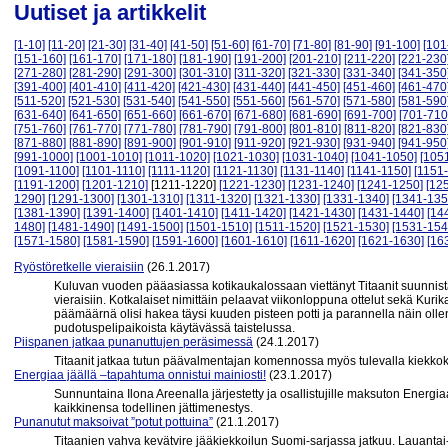
Uutiset ja artikkelit
[1-10]
[11-20]
[21-30]
[31-40]
[41-50]
[51-60]
[61-70]
[71-80]
[81-90]
[91-100]
[101
[151-160]
[161-170]
[171-180]
[181-190]
[191-200]
[201-210]
[211-220]
[221-230
[271-280]
[281-290]
[291-300]
[301-310]
[311-320]
[321-330]
[331-340]
[341-350
[391-400]
[401-410]
[411-420]
[421-430]
[431-440]
[441-450]
[451-460]
[461-470
[511-520]
[521-530]
[531-540]
[541-550]
[551-560]
[561-570]
[571-580]
[581-590
[631-640]
[641-650]
[651-660]
[661-670]
[671-680]
[681-690]
[691-700]
[701-710
[751-760]
[761-770]
[771-780]
[781-790]
[791-800]
[801-810]
[811-820]
[821-830
[871-880]
[881-890]
[891-900]
[901-910]
[911-920]
[921-930]
[931-940]
[941-950
[991-1000]
[1001-1010]
[1011-1020]
[1021-1030]
[1031-1040]
[1041-1050]
[105
[1091-1100]
[1101-1110]
[1111-1120]
[1121-1130]
[1131-1140]
[1141-1150]
[1151
[1191-1200]
[1201-1210]
[1211-1220]
[1221-1230]
[1231-1240]
[1241-1250]
[12
1290]
[1291-1300]
[1301-1310]
[1311-1320]
[1321-1330]
[1331-1340]
[1341-135
[1381-1390]
[1391-1400]
[1401-1410]
[1411-1420]
[1421-1430]
[1431-1440]
[14
1480]
[1481-1490]
[1491-1500]
[1501-1510]
[1511-1520]
[1521-1530]
[1531-154
[1571-1580]
[1581-1590]
[1591-1600]
[1601-1610]
[1611-1620]
[1621-1630]
[16
Ryöstöretkelle vieraisiin
(26.1.2017)
Kuluvan vuoden pääasiassa kotikaukalossaan viettänyt Titaanit suunnista
vieraisiin. Kotkalaiset nimittäin pelaavat viikonloppuna ottelut sekä Kurik
päämäärnä olisi hakea täysi kuuden pisteen potti ja parannella näin oll
pudotuspelipaikoista käytävässä taistelussa.
Piispanen jatkaa punanuttujen peräsimessä
(24.1.2017)
Titaanit jatkaa tutun päävalmentajan komennossa myös tulevalla kiekk
Energiaa jäällä –tapahtuma onnistui mainiosti!
(23.1.2017)
Sunnuntaina Ilona Areenalla järjestetty ja osallistujille maksuton Energia
kaikkinensa todellinen jättimenestys.
Punanutut maksoivat ”potut pottuina”
(21.1.2017)
Titaanien vahva kevätvire jääkiekkoilun Suomi-sarjassa jatkuu. Lauantai