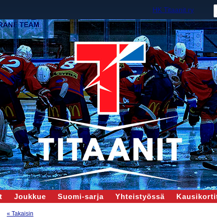
HK Titaanit ry
t
Joukkue
Suomi-sarja
Yhteistyössä
Kausikortit
« Takaisin