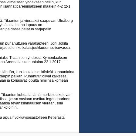
onsa viimeiseen yhdeksään peliin, kun
maan isännät paremmakseen maalein 4-2 (2-1,
iä. Titaanien ja vieraaksi saapuvan Uleåborg
 yhtälailla hieno tapaus on
aanipaidassa pelatun sarjapelin
kun punanuttujen varakapteeni Joni Jokila
arjaottelun kotkalaisjoukkueen sotisovassa.
niaksi Titaanit on yhdessä Kymenlaakson
ona Areenalla sunnuntaina 22.1.2017.
 lähdön, kun kotkalaiset kävivät sunnuntaina
aapin paikan. Punanutut olivat kaikessa
jan ja korjasivat lopulta nimiinsä komean
. Titaanien kohdalla tämä merkitsee kuluvan
issa, jossa vastaan asettuu legendaarinen
nsa revanssinhaluisen vieraan, sillä
ankoloihin.
saa apua hyökkäysosastolleen Ketterästä