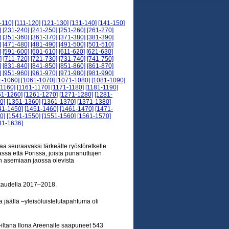
-110]
[111-120]
[121-130]
[131-140]
[141-150]
]
[231-240]
[241-250]
[251-260]
[261-270]
]
[351-360]
[361-370]
[371-380]
[381-390]
]
[471-480]
[481-490]
[491-500]
[501-510]
]
[591-600]
[601-610]
[611-620]
[621-630]
]
[711-720]
[721-730]
[731-740]
[741-750]
]
[831-840]
[841-850]
[851-860]
[861-870]
]
[951-960]
[961-970]
[971-980]
[981-990]
1-1060]
[1061-1070]
[1071-1080]
[1081-1090]
-1160]
[1161-1170]
[1171-1180]
[1181-1190]
51-1260]
[1261-1270]
[1271-1280]
[1281-
0]
[1351-1360]
[1361-1370]
[1371-1380]
41-1450]
[1451-1460]
[1461-1470]
[1471-
0]
[1541-1550]
[1551-1560]
[1561-1570]
31-1636]
a seuraavaksi tärkeälle ryöstöretkelle
assa että Porissa, joista punanuttujen
en asemiaan jaossa olevista
okaudella 2017–2018.
a jäällä –yleisöluistelutapahtuma oli
-iltana Ilona Areenalle saapuneet 543