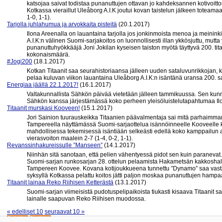
katsojaa saivat todistaa punanuttujen ottavan jo kahdeksannen kotivoitt
Kotkassa vieraillut Uleåborg A.I.K joutui kovan taistelun jälkeen totea
1-0, 1-1).
Tarjolla juhlahumua ja arvokkaita pisteitä
(20.1.2017)
Ilona Areenalla on lauantaina tarjolla jos jonkinmoista menoa ja meinink
A.I.K:n välinen Suomi-sarjakoitos on luonnollisesti illan ykkösjuttu, mutta
punanuttuhyökkääjä Joni Jokilan kyseisen taiston myötä täyttyvä 200. tit
kokonaismäärä.
#Jogi200
(18.1.2017)
Kotkan Titaanit saa seurahistoriaansa jälleen uuden sataluvunrikkojan, 
pelaa kuluvan viikon lauantaina Uleåborg A.I.K:n isäntänä uransa 200. s
Energiaa jäällä 22.1.2017!
(16.1.2017)
Valtakunnallista Sähkön päivää vietetään jälleen tammikuussa. Sen kun
Sähkön kanssa järjestämässä koko perheen yleisöluistelutapahtumaa Il
Titaanit murskasi Kooveen!
(15.1.2017)
Jori Sainion tuurauskeikka Titaanien päävalmentaja sai mitä parhaimman
Tampereella näyttämässä Suomi-sarjaottelua isännöinneelle Kooveelle k
mahdollisessa tekemisessä isäntiään selkeästi edellä koko kamppailun a
vierasvoiton maalein 2-7 (1-4, 0-2, 1-1).
Revanssinhakureissulle ”Manseen”
(14.1.2017)
Niinhän sitä sanotaan, että pelien vähentyessä pidot sen kuin paranevat
Suomi-sarjan runkosarjan 28. ottelun pelaamista Hakametsän kakkoshall
Tampereen Koovee. Kovana kotijoukkueena tunnettu ”Dynamo” saa vastaa
syksyllä Kotkassa pelattu koitos jätti paljon moskaa punanuttujen hampa
Titaanit lainaa Reko Riihisen Ketterästä
(13.1.2017)
Suomi-sarjan viimeisistä pudotuspelipaikoista tiukasti kisaava Titaanit 
lainalle saapuvan Reko Riihisen muodossa.
« edelliset 10
seuraavat 10 »