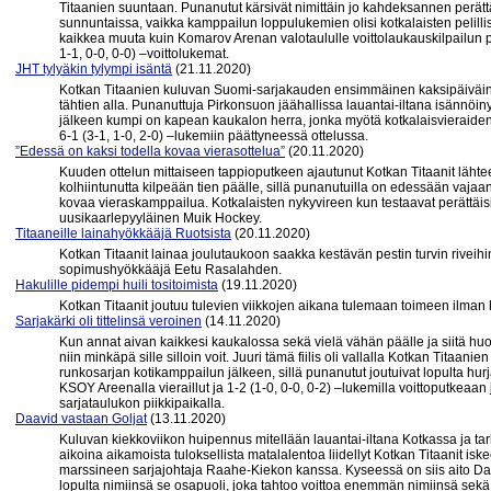
Titaanien suuntaan. Punanutut kärsivät nimittäin jo kahdeksannen perät
sunnuntaissa, vaikka kamppailun loppulukemien olisi kotkalaisten pelill
kaikkea muuta kuin Komarov Arenan valotaululle voittolaukauskilpailun pä
1-1, 0-0, 0-0) –voittolukemat.
JHT tylyäkin tylympi isäntä
(21.11.2020)
Kotkan Titaanien kuluvan Suomi-sarjakauden ensimmäinen kaksipäiväinen
tähtien alla. Punanuttuja Pirkonsuon jäähallissa lauantai-iltana isännöiny
jälkeen kumpi on kapean kaukalon herra, jonka myötä kotkalaisvieraiden 
6-1 (3-1, 1-0, 2-0) –lukemiin päättyneessä ottelussa.
”Edessä on kaksi todella kovaa vierasottelua”
(20.11.2020)
Kuuden ottelun mittaiseen tappioputkeen ajautunut Kotkan Titaanit läht
kolhiintunutta kilpeään tien päälle, sillä punanutuilla on edessään vajaa
kovaa vieraskamppailua. Kotkalaisten nykyvireen kun testaavat perättäi
uusikaarlepyyläinen Muik Hockey.
Titaaneille lainahyökkääjä Ruotsista
(20.11.2020)
Kotkan Titaanit lainaa joulutaukoon saakka kestävän pestin turvin rivei
sopimushyökkääjä Eetu Rasalahden.
Hakulille pidempi huili tositoimista
(19.11.2020)
Kotkan Titaanit joutuu tulevien viikkojen aikana tulemaan toimeen ilma
Sarjakärki oli tittelinsä veroinen
(14.11.2020)
Kun annat aivan kaikkesi kaukalossa sekä vielä vähän päälle ja siitä hu
niin minkäpä sille silloin voit. Juuri tämä fiilis oli vallalla Kotkan Tit
runkosarjan kotikamppailun jälkeen, sillä punanutut joutuivat lopulta hurj
KSOY Areenalla vieraillut ja 1-2 (1-0, 0-0, 0-2) –lukemilla voittoputkeaa
sarjataulukon piikkipaikalla.
Daavid vastaan Goljat
(13.11.2020)
Kuluvan kiekkoviikon huipennus mitellään lauantai-iltana Kotkassa ja t
aikoina aikamoista tuloksellista matalalentoa liidellyt Kotkan Titaanit isk
marssineen sarjajohtaja Raahe-Kiekon kanssa. Kyseessä on siis aito Da
lopulta nimiinsä se osapuoli, joka tahtoo voittoa enemmän nimiinsä sek