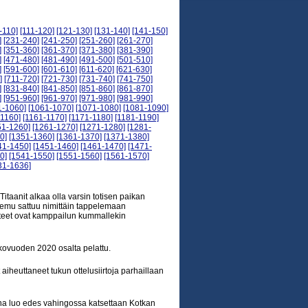
-110]
[111-120]
[121-130]
[131-140]
[141-150]
]
[231-240]
[241-250]
[251-260]
[261-270]
]
[351-360]
[361-370]
[371-380]
[381-390]
]
[471-480]
[481-490]
[491-500]
[501-510]
]
[591-600]
[601-610]
[611-620]
[621-630]
]
[711-720]
[721-730]
[731-740]
[741-750]
]
[831-840]
[841-850]
[851-860]
[861-870]
]
[951-960]
[961-970]
[971-980]
[981-990]
1-1060]
[1061-1070]
[1071-1080]
[1081-1090]
-1160]
[1161-1170]
[1171-1180]
[1181-1190]
51-1260]
[1261-1270]
[1271-1280]
[1281-
0]
[1351-1360]
[1361-1370]
[1371-1380]
41-1450]
[1451-1460]
[1461-1470]
[1471-
0]
[1541-1550]
[1551-1560]
[1561-1570]
31-1636]
itaanit alkaa olla varsin totisen paikan
emu sattuu nimittäin tappelemaan
steet ovat kamppailun kummallekin
kkovuoden 2020 osalta pelattu.
aiheuttaneet tukun ottelusiirtoja parhaillaan
rtuna luo edes vahingossa katsettaan Kotkan