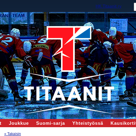
HK Titaanit ry
t
Joukkue
Suomi-sarja
Yhteistyössä
Kausikortit
« Takaisin