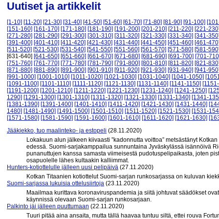
Uutiset ja artikkelit
[1-10]
[11-20]
[21-30]
[31-40]
[41-50]
[51-60]
[61-70]
[71-80]
[81-90]
[91-100]
[101
[151-160]
[161-170]
[171-180]
[181-190]
[191-200]
[201-210]
[211-220]
[221-230
[271-280]
[281-290]
[291-300]
[301-310]
[311-320]
[321-330]
[331-340]
[341-350
[391-400]
[401-410]
[411-420]
[421-430]
[431-440]
[441-450]
[451-460]
[461-470
[511-520]
[521-530]
[531-540]
[541-550]
[551-560]
[561-570]
[571-580]
[581-590
[631-640]
[641-650]
[651-660]
[661-670]
[671-680]
[681-690]
[691-700]
[701-710
[751-760]
[761-770]
[771-780]
[781-790]
[791-800]
[801-810]
[811-820]
[821-830
[871-880]
[881-890]
[891-900]
[901-910]
[911-920]
[921-930]
[931-940]
[941-950
[991-1000]
[1001-1010]
[1011-1020]
[1021-1030]
[1031-1040]
[1041-1050]
[105
[1091-1100]
[1101-1110]
[1111-1120]
[1121-1130]
[1131-1140]
[1141-1150]
[1151
[1191-1200]
[1201-1210]
[1211-1220]
[1221-1230]
[1231-1240]
[1241-1250]
[12
1290]
[1291-1300]
[1301-1310]
[1311-1320]
[1321-1330]
[1331-1340]
[1341-135
[1381-1390]
[1391-1400]
[1401-1410]
[1411-1420]
[1421-1430]
[1431-1440]
[14
1480]
[1481-1490]
[1491-1500]
[1501-1510]
[1511-1520]
[1521-1530]
[1531-154
[1571-1580]
[1581-1590]
[1591-1600]
[1601-1610]
[1611-1620]
[1621-1630]
[16
Jääkiekko, tuo maalinteko- ja estopeli
(28.11.2020)
Lokakuun alun jälkeen kiivaasti ”kadonnutta voittoa” metsästänyt Kotkan T
edessä. Suomi-sarjakamppailua sunnuntaina Jyväskylässä isännöivä Ri
punanuttujen kanssa samasta viimeisestä pudotuspelipaikasta, joten pi
osapuolelle lähes kultaakin kalliimmat.
Hunters-kotiottelulle jälleen uusi pelipäivä
(27.11.2020)
Kotkan Titaanien kotiottelut Suomi-sarjan runkosarjassa on kuluvan kie
Suomi-sarjassa lukuisia ottelusiirtoja
(23.11.2020)
Maailmaa kurittava koronaviruspandemia ja siitä johtuvat säädökset ovat 
käynnissä olevaan Suomi-sarjan runkosarjaan.
Palkinto jäi jälleen puuttumaan
(22.11.2020)
Tuuri pitää aina ansaita, mutta tällä haavaa tuntuu siltä, ettei rouva Fo