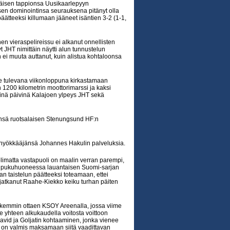
täisen tappionsa Uusikaarlepyyn
isen dominointinsa seurauksena pitänyt olla
ätteeksi killumaan jääneet isäntien 3-2 (1-1,
 vieraspelireissu ei alkanut onnellisten
t JHT nimittäin näytti alun tunnustelun
ei muuta auttanut, kuin alistua kohtaloonsa
ee tulevana viikonloppuna kirkastamaan
n 1200 kilometrin moottorimarssi ja kaksi
sinä päivinä Kalajoen ylpeys JHT sekä
hinsä ruotsalaisen Stenungsund HF:n
n hyökkääjänsä Johannes Hakulin palveluksia.
olimatta vastapuoli on maalin verran parempi,
aanien pukuhuoneessa lauantaisen Suomi-sarjan
an taistelun päätteeksi toteamaan, ettei
n jatkanut Raahe-Kiekko keiku turhan päiten
arkemmin ottaen KSOY Areenalla, jossa viime
ee yhteen alkukaudella voitosta voittoon
avid ja Goljatin kohtaaminen, jonka vienee
ä on valmis maksamaan siitä vaadittavan