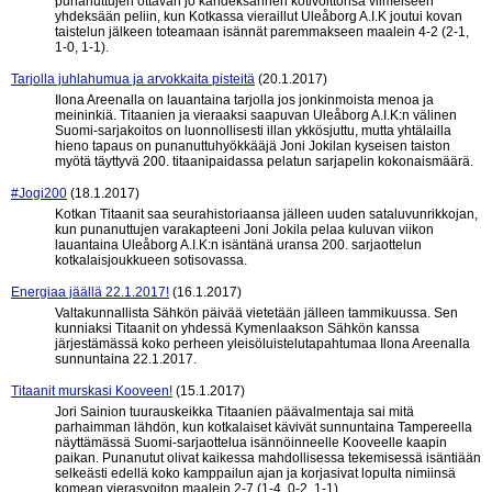
punanuttujen ottavan jo kahdeksannen kotivoittonsa viimeiseen
yhdeksään peliin, kun Kotkassa vieraillut Uleåborg A.I.K joutui kovan
taistelun jälkeen toteamaan isännät paremmakseen maalein 4-2 (2-1,
1-0, 1-1).
Tarjolla juhlahumua ja arvokkaita pisteitä
(20.1.2017)
Ilona Areenalla on lauantaina tarjolla jos jonkinmoista menoa ja
meininkiä. Titaanien ja vieraaksi saapuvan Uleåborg A.I.K:n välinen
Suomi-sarjakoitos on luonnollisesti illan ykkösjuttu, mutta yhtälailla
hieno tapaus on punanuttuhyökkääjä Joni Jokilan kyseisen taiston
myötä täyttyvä 200. titaanipaidassa pelatun sarjapelin kokonaismäärä.
#Jogi200
(18.1.2017)
Kotkan Titaanit saa seurahistoriaansa jälleen uuden sataluvunrikkojan,
kun punanuttujen varakapteeni Joni Jokila pelaa kuluvan viikon
lauantaina Uleåborg A.I.K:n isäntänä uransa 200. sarjaottelun
kotkalaisjoukkueen sotisovassa.
Energiaa jäällä 22.1.2017!
(16.1.2017)
Valtakunnallista Sähkön päivää vietetään jälleen tammikuussa. Sen
kunniaksi Titaanit on yhdessä Kymenlaakson Sähkön kanssa
järjestämässä koko perheen yleisöluistelutapahtumaa Ilona Areenalla
sunnuntaina 22.1.2017.
Titaanit murskasi Kooveen!
(15.1.2017)
Jori Sainion tuurauskeikka Titaanien päävalmentaja sai mitä
parhaimman lähdön, kun kotkalaiset kävivät sunnuntaina Tampereella
näyttämässä Suomi-sarjaottelua isännöinneelle Kooveelle kaapin
paikan. Punanutut olivat kaikessa mahdollisessa tekemisessä isäntiään
selkeästi edellä koko kamppailun ajan ja korjasivat lopulta nimiinsä
komean vierasvoiton maalein 2-7 (1-4, 0-2, 1-1).