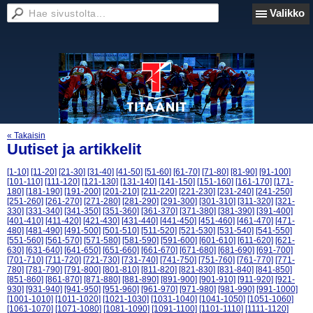
Valikko
« Takaisin
Uutiset ja artikkelit
[1-10]
[11-20]
[21-30]
[31-40]
[41-50]
[51-60]
[61-70]
[71-80]
[81-90]
[91-100]
[101-110]
[111-120]
[121-130]
[131-140]
[141-150]
[151-160]
[161-170]
[171-
180]
[181-190]
[191-200]
[201-210]
[211-220]
[221-230]
[231-240]
[241-250]
[251-260]
[261-270]
[271-280]
[281-290]
[291-300]
[301-310]
[311-320]
[321-
330]
[331-340]
[341-350]
[351-360]
[361-370]
[371-380]
[381-390]
[391-400]
[401-410]
[411-420]
[421-430]
[431-440]
[441-450]
[451-460]
[461-470]
[471-
480]
[481-490]
[491-500]
[501-510]
[511-520]
[521-530]
[531-540]
[541-550]
[551-560]
[561-570]
[571-580]
[581-590]
[591-600]
[601-610]
[611-620]
[621-
630]
[631-640]
[641-650]
[651-660]
[661-670]
[671-680]
[681-690]
[691-700]
[701-710]
[711-720]
[721-730]
[731-740]
[741-750]
[751-760]
[761-770]
[771-
780]
[781-790]
[791-800]
[801-810]
[811-820]
[821-830]
[831-840]
[841-850]
[851-860]
[861-870]
[871-880]
[881-890]
[891-900]
[901-910]
[911-920]
[921-
930]
[931-940]
[941-950]
[951-960]
[961-970]
[971-980]
[981-990]
[991-1000]
[1001-1010]
[1011-1020]
[1021-1030]
[1031-1040]
[1041-1050]
[1051-1060]
[1061-1070]
[1071-1080]
[1081-1090]
[1091-1100]
[1101-1110]
[1111-1120]