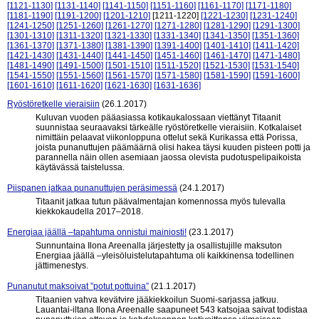
[1121-1130]
[1131-1140]
[1141-1150]
[1151-1160]
[1161-1170]
[1171-1180]
[1181-1190]
[1191-1200]
[1201-1210]
[1211-1220]
[1221-1230]
[1231-1240]
[1241-1250]
[1251-1260]
[1261-1270]
[1271-1280]
[1281-1290]
[1291-1300]
[1301-1310]
[1311-1320]
[1321-1330]
[1331-1340]
[1341-1350]
[1351-1360]
[1361-1370]
[1371-1380]
[1381-1390]
[1391-1400]
[1401-1410]
[1411-1420]
[1421-1430]
[1431-1440]
[1441-1450]
[1451-1460]
[1461-1470]
[1471-1480]
[1481-1490]
[1491-1500]
[1501-1510]
[1511-1520]
[1521-1530]
[1531-1540]
[1541-1550]
[1551-1560]
[1561-1570]
[1571-1580]
[1581-1590]
[1591-1600]
[1601-1610]
[1611-1620]
[1621-1630]
[1631-1636]
Ryöstöretkelle vieraisiin
(26.1.2017)
Kuluvan vuoden pääasiassa kotikaukalossaan viettänyt Titaanit
suunnistaa seuraavaksi tärkeälle ryöstöretkelle vieraisiin. Kotkalaiset
nimittäin pelaavat viikonloppuna ottelut sekä Kurikassa että Porissa,
joista punanuttujen päämäärnä olisi hakea täysi kuuden pisteen potti ja
parannella näin ollen asemiaan jaossa olevista pudotuspelipaikoista
käytävässä taistelussa.
Piispanen jatkaa punanuttujen peräsimessä
(24.1.2017)
Titaanit jatkaa tutun päävalmentajan komennossa myös tulevalla
kiekkokaudella 2017–2018.
Energiaa jäällä –tapahtuma onnistui mainiosti!
(23.1.2017)
Sunnuntaina Ilona Areenalla järjestetty ja osallistujille maksuton
Energiaa jäällä –yleisöluistelutapahtuma oli kaikkinensa todellinen
jättimenestys.
Punanutut maksoivat ”potut pottuina”
(21.1.2017)
Titaanien vahva kevätvire jääkiekkoilun Suomi-sarjassa jatkuu.
Lauantai-iltana Ilona Areenalle saapuneet 543 katsojaa saivat todistaa