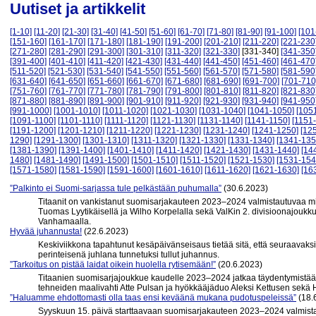
Uutiset ja artikkelit
[1-10]
[11-20]
[21-30]
[31-40]
[41-50]
[51-60]
[61-70]
[71-80]
[81-90]
[91-100]
[101
[151-160]
[161-170]
[171-180]
[181-190]
[191-200]
[201-210]
[211-220]
[221-230
[271-280]
[281-290]
[291-300]
[301-310]
[311-320]
[321-330]
[331-340]
[341-350
[391-400]
[401-410]
[411-420]
[421-430]
[431-440]
[441-450]
[451-460]
[461-470
[511-520]
[521-530]
[531-540]
[541-550]
[551-560]
[561-570]
[571-580]
[581-590
[631-640]
[641-650]
[651-660]
[661-670]
[671-680]
[681-690]
[691-700]
[701-710
[751-760]
[761-770]
[771-780]
[781-790]
[791-800]
[801-810]
[811-820]
[821-830
[871-880]
[881-890]
[891-900]
[901-910]
[911-920]
[921-930]
[931-940]
[941-950
[991-1000]
[1001-1010]
[1011-1020]
[1021-1030]
[1031-1040]
[1041-1050]
[105
[1091-1100]
[1101-1110]
[1111-1120]
[1121-1130]
[1131-1140]
[1141-1150]
[1151
[1191-1200]
[1201-1210]
[1211-1220]
[1221-1230]
[1231-1240]
[1241-1250]
[12
1290]
[1291-1300]
[1301-1310]
[1311-1320]
[1321-1330]
[1331-1340]
[1341-135
[1381-1390]
[1391-1400]
[1401-1410]
[1411-1420]
[1421-1430]
[1431-1440]
[14
1480]
[1481-1490]
[1491-1500]
[1501-1510]
[1511-1520]
[1521-1530]
[1531-154
[1571-1580]
[1581-1590]
[1591-1600]
[1601-1610]
[1611-1620]
[1621-1630]
[16
”Palkinto ei Suomi-sarjassa tule pelkästään puhumalla”
(30.6.2023)
Titaanit on vankistanut suomisarjakauteen 2023–2024 valmistautuvaa mie
Tuomas Lyytikäisellä ja Wilho Korpelalla sekä ValKin 2. divisioonajoukku
Vanhamaalla.
Hyvää juhannusta!
(22.6.2023)
Keskiviikkona tapahtunut kesäpäivänseisaus tietää sitä, että seuraavak
perinteisenä juhlana tunnetuksi tullut juhannus.
”Tarkoitus on pistää laidat oikein huolella rytisemään!”
(20.6.2023)
Titaanien suomisarjajoukkue kaudelle 2023–2024 jatkaa täydentymistää
tehneiden maalivahti Atte Pulsan ja hyökkääjäduo Aleksi Kettusen sek
”Haluamme ehdottomasti olla taas ensi keväänä mukana pudotuspeleissä”
(18.
Syyskuun 15. päivä starttaavaan suomisarjakauteen 2023–2024 valmistaut