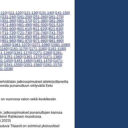
-110]
[111-120]
[121-130]
[131-140]
[141-150]
]
[231-240]
[241-250]
[251-260]
[261-270]
]
[351-360]
[361-370]
[371-380]
[381-390]
]
[471-480]
[481-490]
[491-500]
[501-510]
]
[591-600]
[601-610]
[611-620]
[621-630]
]
[711-720]
[721-730]
[731-740]
[741-750]
]
[831-840]
[841-850]
[851-860]
[861-870]
]
[951-960]
[961-970]
[971-980]
[981-990]
1-1060]
[1061-1070]
[1071-1080]
[1081-1090]
-1160]
[1161-1170]
[1171-1180]
[1181-1190]
51-1260]
[1261-1270]
[1271-1280]
[1281-
0]
[1351-1360]
[1361-1370]
[1371-1380]
41-1450]
[1451-1460]
[1461-1470]
[1471-
0]
[1541-1550]
[1551-1560]
[1561-1570]
31-1636]
histöään jatkosopimukset allekirjoittaneilla
eesta punanuttuun siirtyvällä Eetu
si on vuorossa valon sekä keskikesän
n, jatkosopimukset punanuttujen kanssa
ä Henri Rahkosen muodossa.
6.2023)
uva Titaanit on solminut yksivuotiset