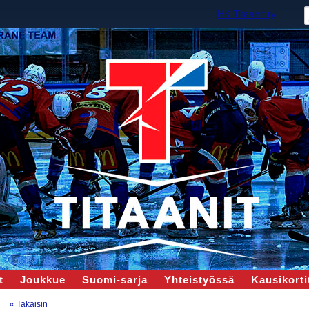
HK Titaanit ry
t
Joukkue
Suomi-sarja
Yhteistyössä
Kausikortit
« Takaisin