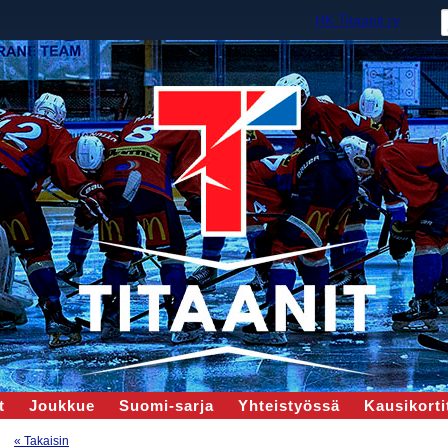
HK Titaanit ry
t
Joukkue
Suomi-sarja
Yhteistyössä
Kausikortit
« Takaisin