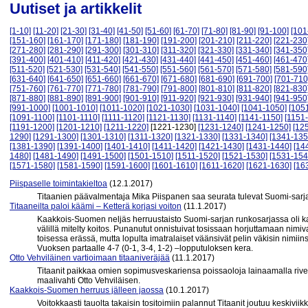
Uutiset ja artikkelit
[1-10]
[11-20]
[21-30]
[31-40]
[41-50]
[51-60]
[61-70]
[71-80]
[81-90]
[91-100]
[101
[151-160]
[161-170]
[171-180]
[181-190]
[191-200]
[201-210]
[211-220]
[221-230
[271-280]
[281-290]
[291-300]
[301-310]
[311-320]
[321-330]
[331-340]
[341-350
[391-400]
[401-410]
[411-420]
[421-430]
[431-440]
[441-450]
[451-460]
[461-470
[511-520]
[521-530]
[531-540]
[541-550]
[551-560]
[561-570]
[571-580]
[581-590
[631-640]
[641-650]
[651-660]
[661-670]
[671-680]
[681-690]
[691-700]
[701-710
[751-760]
[761-770]
[771-780]
[781-790]
[791-800]
[801-810]
[811-820]
[821-830
[871-880]
[881-890]
[891-900]
[901-910]
[911-920]
[921-930]
[931-940]
[941-950
[991-1000]
[1001-1010]
[1011-1020]
[1021-1030]
[1031-1040]
[1041-1050]
[105
[1091-1100]
[1101-1110]
[1111-1120]
[1121-1130]
[1131-1140]
[1141-1150]
[1151
[1191-1200]
[1201-1210]
[1211-1220]
[1221-1230]
[1231-1240]
[1241-1250]
[12
1290]
[1291-1300]
[1301-1310]
[1311-1320]
[1321-1330]
[1331-1340]
[1341-135
[1381-1390]
[1391-1400]
[1401-1410]
[1411-1420]
[1421-1430]
[1431-1440]
[14
1480]
[1481-1490]
[1491-1500]
[1501-1510]
[1511-1520]
[1521-1530]
[1531-154
[1571-1580]
[1581-1590]
[1591-1600]
[1601-1610]
[1611-1620]
[1621-1630]
[16
Piispaselle toimintakieltoa
(12.1.2017)
Titaanien päävalmentaja Mika Piispanen saa seurata tulevat Suomi-sarja
Titaaneilta paloi käämi – Ketterä korjasi voiton
(11.1.2017)
Kaakkois-Suomen neljäs herruustaisto Suomi-sarjan runkosarjassa oli kau
välillä mitelty koitos. Punanutut onnistuivat tosissaan horjuttamaan nimi
toisessa erässä, mutta lopulta imatralaiset väänsivät pelin väkisin nimii
Vuoksen partaalle 4-7 (0-1, 3-4, 1-2) –lopputuloksen kera.
Otto Vehviläinen vartioimaan titaaniveräjää
(11.1.2017)
Titaanit paikkaa omien sopimusveskariensa poissaoloja lainaamalla rivei
maalivahti Otto Vehviläisen.
Kaakkois-Suomen herruus jälleen jaossa
(10.1.2017)
Voitokkaasti tauolta takaisin tositoimiin palannut Titaanit joutuu keskiviik