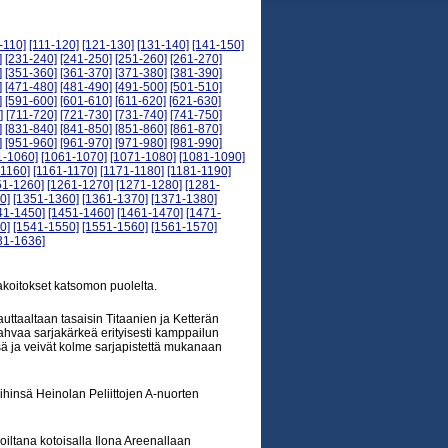
-110]
[111-120]
[121-130]
[131-140]
[141-150]
]
[231-240]
[241-250]
[251-260]
[261-270]
]
[351-360]
[361-370]
[371-380]
[381-390]
]
[471-480]
[481-490]
[491-500]
[501-510]
]
[591-600]
[601-610]
[611-620]
[621-630]
]
[711-720]
[721-730]
[731-740]
[741-750]
]
[831-840]
[841-850]
[851-860]
[861-870]
]
[951-960]
[961-970]
[971-980]
[981-990]
1-1060]
[1061-1070]
[1071-1080]
[1081-1090]
-1160]
[1161-1170]
[1171-1180]
[1181-1190]
51-1260]
[1261-1270]
[1271-1280]
[1281-
0]
[1351-1360]
[1361-1370]
[1371-1380]
41-1450]
[1451-1460]
[1461-1470]
[1471-
0]
[1541-1550]
[1551-1560]
[1561-1570]
31-1636]
koitokset katsomon puolelta.
ttaaltaan tasaisin Titaanien ja Ketterän
vahvaa sarjakärkeä erityisesti kamppailun
nsä ja veivät kolme sarjapistettä mukanaan
hinsä Heinolan Peliittojen A-nuorten
koiltana kotoisalla Ilona Areenallaan