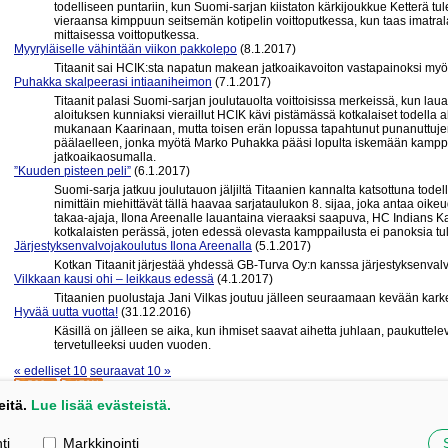
todelliseen puntariin, kun Suomi-sarjan kiistaton kärkijoukkue Ketterä tule
vieraansa kimppuun seitsemän kotipelin voittoputkessa, kun taas imatral
mittaisessa voittoputkessa.
Myyryläiselle vähintään viikon pakkolepo
(8.1.2017)
Titaanit sai HCIK:sta napatun makean jatkoaikavoiton vastapainoksi myös
Puhakka skalpeerasi intiaaniheimon
(7.1.2017)
Titaanit palasi Suomi-sarjan joulutauolta voittoisissa merkeissä, kun la
aloituksen kunniaksi vieraillut HCIK kävi pistämässä kotkalaiset todella a
mukanaan Kaarinaan, mutta toisen erän lopussa tapahtunut punanuttuj
päälaelleen, jonka myötä Marko Puhakka pääsi lopulta iskemään kamppailu
jatkoaikaosumalla.
”Kuuden pisteen peli”
(6.1.2017)
Suomi-sarja jatkuu joulutauon jäljiltä Titaanien kannalta katsottuna tode
nimittäin miehittävät tällä haavaa sarjataulukon 8. sijaa, joka antaa oi
takaa-ajaja, Ilona Areenalle lauantaina vieraaksi saapuva, HC Indians K
kotkalaisten perässä, joten edessä olevasta kamppailusta ei panoksia t
Järjestyksenvalvojakoulutus Ilona Areenalla
(5.1.2017)
Kotkan Titaanit järjestää yhdessä GB-Turva Oy:n kanssa järjestyksenvalv
Vilkkaan kausi ohi – leikkaus edessä
(4.1.2017)
Titaanien puolustaja Jani Vilkas joutuu jälleen seuraamaan kevään kark
Hyvää uutta vuotta!
(31.12.2016)
Käsillä on jälleen se aika, kun ihmiset saavat aihetta juhlaan, paukuttelev
tervetulleeksi uuden vuoden.
« edelliset 10
seuraavat 10 »
eitä.
Lue lisää evästeistä.
, 48600 Kotka
ti
Markkinointi