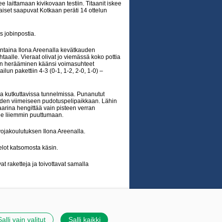
e laittamaan kivikovaan testiin. Titaanit iskee
aiset saapuvat Kotkaan peräti 14 ottelun
 jobinpostia.
uantaina Ilona Areenalla kevätkauden
htaalle. Vieraat olivat jo viemässä koko pottia
en herääminen käänsi voimasuhteet
n pakettiin 4-3 (0-1, 1-2, 2-0, 1-0) –
lla kutkuttavissa tunnelmissa. Punanutut
keuden viimeiseen pudotuspelipaikkaan. Lähin
aarina hengittää vain pisteen verran
ule liiemmin puuttumaan.
ojakoulutuksen Ilona Areenalla.
elot katsomosta käsin.
at raketteja ja toivottavat samalla
Tehty Yhdistysavaimella
|
Evästeet
Salli vain valitut
Salli kaikki