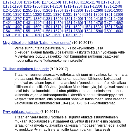
[1121-1130]
[1131-1140]
[1141-1150]
[1151-1160]
[1161-1170]
[1171-1180]
[1181-1190]
[1191-1200]
[1201-1210]
[1211-1220]
[1221-1230]
[1231-1240]
[1241-1250]
[1251-1260]
[1261-1270]
[1271-1280]
[1281-1290]
[1291-1300]
[1301-1310]
[1311-1320]
[1321-1330]
[1331-1340]
[1341-1350]
[1351-1360]
[1361-1370]
[1371-1380]
[1381-1390]
[1391-1400]
[1401-1410]
[1411-1420]
[1421-1430]
[1431-1440]
[1441-1450]
[1451-1460]
[1461-1470]
[1471-1480]
[1481-1490]
[1491-1500]
[1501-1510]
[1511-1520]
[1521-1530]
[1531-1540]
[1541-1550]
[1551-1560]
[1561-1570]
[1571-1580]
[1581-1590]
[1591-1600]
[1601-1610]
[1611-1620]
[1621-1630]
[1631-1636]
Myyryläiselle pitkähkö ”katsomokomennus”
(10.10.2017)
Viime sunnuntaina pelatussa Muik Hockey-kotiottelussa
oikeudenjakajien taholta ulosajetuksi käskytetty titaanihyökkääjä Ville
Myyryläinen joutuu Jääkiekkoliiton kurinpidon rankomispäätöksen
myötä pitkähkölle ”katsomokomennukselle”.
Tillilihan makuinen iltapuhde
(9.10.2017)
Titaanien sunnuntaisesta kotiottelusta tuli juuri niin vaikea, kuin ennalta
olettaa sopi. Ennakkosuosikkina kamppailuun lähteneet kotkalaiset
joutuivat osittaisen lepsuilunsa ansiosta ”pureskelemaan” pitkän aikaa
tillilihamaisen sitkeää vierasjoukkue Muik Hockeyta, joka jaksoi raastaa
sekä taistella kunniakkaasti aina päätössummerin soimiseen. Lopulta
kuitenkin vajaalla kokoonpanolla liikkeellä olleet uusikaarlepyyläiset
väsyivät sen verran, että punanutut pääsivät tanssimaan Ilona Areenan
valotaululle kaksinumeroiset 10-4 (1-0, 6-3, 3-1) –voittolukemat.
Pyry puhtaasti parempi
(7.10.2017)
Titaanien vierasreissu Nokialle ei sujunut etukäteissuunnitelmien
mukaan. Kotkalaiset eivät saaneet kaivettua itsestään esiin parasta
terää, jonka myötä kutakuinkin kaikessa himppasen verran edellä ollut
kotijoukkue Pyry näytti vierailijoille kaapin paikan. Tasaisesti