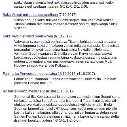
paikoistaan viimeistelleet nokialaiset pitivät täten ansaitusti kaikki
sarjapisteet itsellään maalein 5-1 (1-0, 2-1, 2-0).
Saku Viskari pukeutuu punanuttuun
(7.10.2017)
Viikonloppuna kaksi tiukkaa Suomi-sarjataistoa vääntävä Kotkan
Titaanit lainaa riveihinsä Imatran Ketterän sopimushyökkääjä Saku
Viskarin.
Kaksi varsin erilaista koetinkiveä
(6.10.2017)
Vahvassa syysvireessä porhaltava Titaanit kohtaa edessä olevana
viikonloppuna kaksi ennakkoon varsin erilaista vastusta. Siinä missä
punanutut lähtevät lauantaina haastajina Nokialle mittelemään
voimiaan Suomi-sarjassa 2. sijalla olevan Pyryn kanssa, saavat
kotkalaiset puolestaan sunnuntaina kotikaukalossaan tutustua täysin
uuteen tuttavuuteen, kun uusikaarlepyyläinen sarjatulokas Muik
Hockey saapuu vierailulle Kotkaan.
Fanimatka Porvooseen perjantaina 13.10.2017!
(4.10.2017)
Lähde kannustamaan Titaanit vierasvoittoon Huntersista – otetaan
yhdessä Porvoo haltuun!
Iso taisteluvoitto mestarisuosikista!
(1.10.2017)
Sunnuntai-ilta Kotkassa sai tulipunaisen väriloiston, kun Suomi-sarjan
runkosarjaottelua Ilona Areenalla isännöinyt Titaanit näytti, etteivät
etukäteisveikkailut merkkaa loppupeleissä yhtikäs mitään. Etelä-
Suomen turneellaan ollut JHT joutui sen myötä poistumaan pitkälle
kotimatkalleen allapäin, sillä punanutut pitivät hurjan taistelun sekä
Santeri Kuntun kypärätempun siivittämänä kaikki kolme sarjapistettä
itsellään lopulta maalein 4-3 (3-1, 1-2, 0-0).