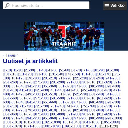
Valikko
« Takaisin
Uutiset ja artikkelit
[1-10]
[11-20]
[21-30]
[31-40]
[41-50]
[51-60]
[61-70]
[71-80]
[81-90]
[91-100]
[101-110]
[111-120]
[121-130]
[131-140]
[141-150]
[151-160]
[161-170]
[171-
180]
[181-190]
[191-200]
[201-210]
[211-220]
[221-230]
[231-240]
[241-250]
[251-260]
[261-270]
[271-280]
[281-290]
[291-300]
[301-310]
[311-320]
[321-
330]
[331-340]
[341-350]
[351-360]
[361-370]
[371-380]
[381-390]
[391-400]
[401-410]
[411-420]
[421-430]
[431-440]
[441-450]
[451-460]
[461-470]
[471-
480]
[481-490]
[491-500]
[501-510]
[511-520]
[521-530]
[531-540]
[541-550]
[551-560]
[561-570]
[571-580]
[581-590]
[591-600]
[601-610]
[611-620]
[621-
630]
[631-640]
[641-650]
[651-660]
[661-670]
[671-680]
[681-690]
[691-700]
[701-710]
[711-720]
[721-730]
[731-740]
[741-750]
[751-760]
[761-770]
[771-
780]
[781-790]
[791-800]
[801-810]
[811-820]
[821-830]
[831-840]
[841-850]
[851-860]
[861-870]
[871-880]
[881-890]
[891-900]
[901-910]
[911-920]
[921-
930]
[931-940]
[941-950]
[951-960]
[961-970]
[971-980]
[981-990]
[991-1000]
[1001-1010]
[1011-1020]
[1021-1030]
[1031-1040]
[1041-1050]
[1051-1060]
[1061-1070]
[1071-1080]
[1081-1090]
[1091-1100]
[1101-1110]
[1111-1120]