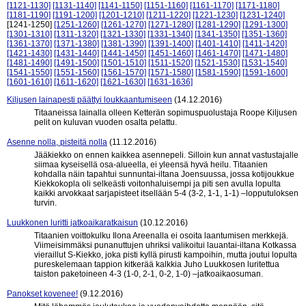
[1121-1130]
[1131-1140]
[1141-1150]
[1151-1160]
[1161-1170]
[1171-1180]
[1181-1190]
[1191-1200]
[1201-1210]
[1211-1220]
[1221-1230]
[1231-1240]
[1241-1250]
[1251-1260]
[1261-1270]
[1271-1280]
[1281-1290]
[1291-1300]
[1301-1310]
[1311-1320]
[1321-1330]
[1331-1340]
[1341-1350]
[1351-1360]
[1361-1370]
[1371-1380]
[1381-1390]
[1391-1400]
[1401-1410]
[1411-1420]
[1421-1430]
[1431-1440]
[1441-1450]
[1451-1460]
[1461-1470]
[1471-1480]
[1481-1490]
[1491-1500]
[1501-1510]
[1511-1520]
[1521-1530]
[1531-1540]
[1541-1550]
[1551-1560]
[1561-1570]
[1571-1580]
[1581-1590]
[1591-1600]
[1601-1610]
[1611-1620]
[1621-1630]
[1631-1636]
Kiljusen lainapesti päättyi loukkaantumiseen
(14.12.2016)
Titaaneissa lainalla olleen Ketterän sopimuspuolustaja Roope Kiljusen
pelit on kuluvan vuoden osalta pelattu.
Asenne nolla, pisteitä nolla
(11.12.2016)
Jääkiekko on ennen kaikkea asennepeli. Silloin kun annat vastustajalle
siimaa kyseisellä osa-alueella, ei yleensä hyvä heilu. Titaanien
kohdalla näin tapahtui sunnuntai-iltana Joensuussa, jossa kotijoukkue
Kiekkokopla oli selkeästi voitonhaluisempi ja piti sen avulla lopulta
kaikki arvokkaat sarjapisteet itsellään 5-4 (3-2, 1-1, 1-1) –lopputuloksen
turvin.
Luukkonen luritti jatkoaikaratkaisun
(10.12.2016)
Titaanien voittokulku Ilona Areenalla ei osoita laantumisen merkkejä.
Viimeisimmäksi punanuttujen uhriksi valikoitui lauantai-iltana Kotkassa
vieraillut S-Kiekko, joka pisti kyllä pirusti kampoihin, mutta joutui lopulta
pureskelemaan tappion kitkerää kalkkia Juho Luukkosen luritettua
taiston paketoineen 4-3 (1-0, 2-1, 0-2, 1-0) –jatkoaikaosuman.
Panokset kovenee!
(9.12.2016)