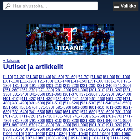
Valikko
« Takaisin
Uutiset ja artikkelit
[1-10]
[11-20]
[21-30]
[31-40]
[41-50]
[51-60]
[61-70]
[71-80]
[81-90]
[91-100]
[101-110]
[111-120]
[121-130]
[131-140]
[141-150]
[151-160]
[161-170]
[171-
180]
[181-190]
[191-200]
[201-210]
[211-220]
[221-230]
[231-240]
[241-250]
[251-260]
[261-270]
[271-280]
[281-290]
[291-300]
[301-310]
[311-320]
[321-
330]
[331-340]
[341-350]
[351-360]
[361-370]
[371-380]
[381-390]
[391-400]
[401-410]
[411-420]
[421-430]
[431-440]
[441-450]
[451-460]
[461-470]
[471-
480]
[481-490]
[491-500]
[501-510]
[511-520]
[521-530]
[531-540]
[541-550]
[551-560]
[561-570]
[571-580]
[581-590]
[591-600]
[601-610]
[611-620]
[621-
630]
[631-640]
[641-650]
[651-660]
[661-670]
[671-680]
[681-690]
[691-700]
[701-710]
[711-720]
[721-730]
[731-740]
[741-750]
[751-760]
[761-770]
[771-
780]
[781-790]
[791-800]
[801-810]
[811-820]
[821-830]
[831-840]
[841-850]
[851-860]
[861-870]
[871-880]
[881-890]
[891-900]
[901-910]
[911-920]
[921-
930]
[931-940]
[941-950]
[951-960]
[961-970]
[971-980]
[981-990]
[991-1000]
[1001-1010]
[1011-1020]
[1021-1030]
[1031-1040]
[1041-1050]
[1051-1060]
[1061-1070]
[1071-1080]
[1081-1090]
[1091-1100]
[1101-1110]
[1111-1120]