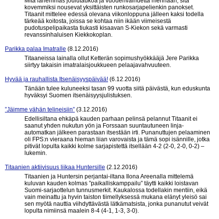
Mitä lähemmäs joulutaukoa ja vuodenvaihdetta mennään, sitä
kovemmiksi nousevat yksittäisten runkosarjapelienkin panokset.
Titaanit mittelee edessä olevana viikonloppuna jälleen kaksi todella
tärkeää koitosta, joissa se kohtaa niin ikään viimeisestä
pudotuspelipaikasta tiukasti kisaavan S-Kiekon sekä varmasti
revanssinhaluisen Kiekkokoplan.
Parikka palaa Imatralle
(8.12.2016)
Titaaneissa lainalla ollut Ketterän sopimushyökkääjä Jere Parikka
siirtyy takaisin imatralaisjoukkueen pelaajavahvuuteen.
Hyvää ja rauhallista Itsenäisyyspäivää!
(6.12.2016)
Tänään tulee kuluneeksi tasan 99 vuotta siitä päivästä, kun eduskunta
hyväksyi Suomen itsenäisyysjulistuksen.
”Jäimme vähän telineisiin”
(3.12.2016)
Edellisiltana ehkäpä kauden parhaan pelinsä pelannut Titaanit ei
saanut yhden nukutun yön ja Forssaan suuntautuneen linja-
automatkan jälkeen parastaan itsestään irti. Punanuttujen pelaaminen
oli FPS:n vieraana hieman liian varovaista ja tämä sopi isännille, jotka
pitivät lopulta kaikki kolme sarjapistettä itsellään 4-2 (2-0, 2-0, 0-2) –
lukemin.
Titaanien aktiivisuus liikaa Huntersille
(2.12.2016)
Titaanien ja Huntersin perjantai-iltana Ilona Areenalla mittelemä
kuluvan kauden kolmas ”paikalliskamppailu” täytti kaikki loistavan
Suomi-sarjaottelun tunnusmerkit. Kaukalossa todellakin mentiin, eikä
vain meinattu ja hyvin taiston tiimellyksessä mukana elänyt yleisö sai
sen myötä nauttia viihdyttävästä lätkämatsista, jonka punanutut veivät
lopulta nimiinsä maalein 8-4 (4-1, 1-3, 3-0).