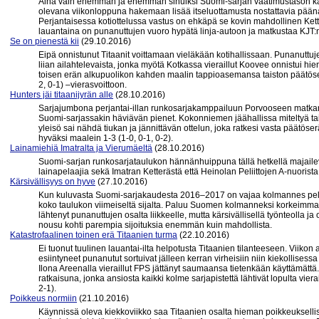
Aina vain enemmän ja enemmän sinuiksi Suomi-sarjan vaatimustason ka
olevana viikonloppuna hakemaan lisää itseluottamusta nostattavia pää
Perjantaisessa kotiottelussa vastus on ehkäpä se kovin mahdollinen Kette
lauantaina on punanuttujen vuoro hypätä linja-autoon ja matkustaa KJT:
Se on pienestä kii
(29.10.2016)
Eipä onnistunut Titaanit voittamaan vieläkään kotihallissaan. Punanuttuj
liian ailahtelevaista, jonka myötä Kotkassa vieraillut Koovee onnistui h
toisen erän alkupuolikon kahden maalin tappioasemansa taiston päätöser
2, 0-1) –vierasvoittoon.
Hunters jäi titaanijyrän alle
(28.10.2016)
Sarjajumbona perjantai-illan runkosarjakamppailuun Porvooseen matkannut
Suomi-sarjassakin häviävän pienet. Kokonniemen jäähallissa miteltyä ta
yleisö sai nähdä tiukan ja jännittävän ottelun, joka ratkesi vasta päätöse
hyväksi maalein 1-3 (1-0, 0-1, 0-2).
Lainamiehiä Imatralta ja Vierumäeltä
(28.10.2016)
Suomi-sarjan runkosarjataulukon hännänhuippuna tällä hetkellä majailev
lainapelaajia sekä Imatran Ketterästä että Heinolan Peliittojen A-nuorista
Kärsivällisyys on hyve
(27.10.2016)
Kun kuluvasta Suomi-sarjakaudesta 2016–2017 on vajaa kolmannes pelattu,
koko taulukon viimeiseltä sijalta. Paluu Suomen kolmanneksi korkeimmalle 
lähtenyt punanuttujen osalta liikkeelle, mutta kärsivällisellä työnteolla
nousu kohti parempia sijoituksia enemmän kuin mahdollista.
Katastrofaalinen toinen erä Titaanien turma
(22.10.2016)
Ei tuonut tuulinen lauantai-ilta helpotusta Titaanien tilanteeseen. Viiko
esiintyneet punanutut sortuivat jälleen kerran virheisiin niin kiekollise
Ilona Areenalla vieraillut FPS jättänyt saumaansa tietenkään käyttämättä.
ratkaisuna, jonka ansiosta kaikki kolme sarjapistettä lähtivät lopulta vi
2-1).
Poikkeus normiin
(21.10.2016)
Käynnissä oleva kiekkoviikko saa Titaanien osalta hieman poikkeuksell