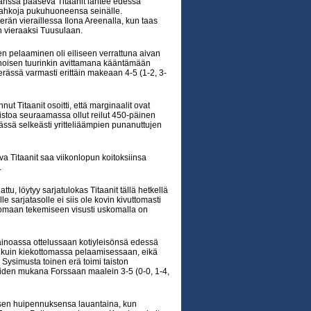
nssa pääsevä Titaanit lähtee edessä
nahkoja pukuhuoneensa seinälle.
rän vieraillessa Ilona Areenalla, kun taas
n vieraaksi Tuusulaan.
en pelaaminen oli eiliseen verrattuna aivan
ienoisen tuurinkin avittamana kääntämään
ässä varmasti erittäin makeaan 4-5 (1-2, 3-
 Titaanit osoitti, että marginaalit ovat
istoa seuraamassa ollut reilut 450-päinen
rässä selkeästi yritteliäämpien punanuttujen
a Titaanit saa viikonlopun koitoksiinsa
.
 löytyy sarjatulokas Titaanit tällä hetkellä
sarjatasolle ei siis ole kovin kivuttomasti
 ja omaan tekemiseen visusti uskomalla on
n ainoassa ottelussaan kotiyleisönsä edessä
ssa kuin kiekottomassa pelaamisessaan, eikä
 Sysimusta toinen erä toimi taiston
eraiden mukana Forssaan maalein 3-5 (0-0, 1-4,
isen huipennuksensa lauantaina, kun