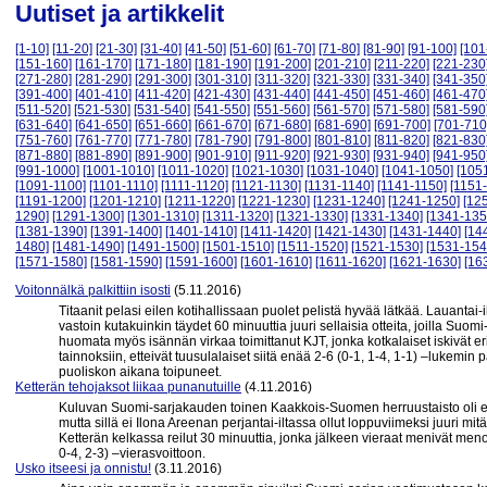
Uutiset ja artikkelit
[1-10]
[11-20]
[21-30]
[31-40]
[41-50]
[51-60]
[61-70]
[71-80]
[81-90]
[91-100]
[101
[151-160]
[161-170]
[171-180]
[181-190]
[191-200]
[201-210]
[211-220]
[221-230
[271-280]
[281-290]
[291-300]
[301-310]
[311-320]
[321-330]
[331-340]
[341-350
[391-400]
[401-410]
[411-420]
[421-430]
[431-440]
[441-450]
[451-460]
[461-470
[511-520]
[521-530]
[531-540]
[541-550]
[551-560]
[561-570]
[571-580]
[581-590
[631-640]
[641-650]
[651-660]
[661-670]
[671-680]
[681-690]
[691-700]
[701-710
[751-760]
[761-770]
[771-780]
[781-790]
[791-800]
[801-810]
[811-820]
[821-830
[871-880]
[881-890]
[891-900]
[901-910]
[911-920]
[921-930]
[931-940]
[941-950
[991-1000]
[1001-1010]
[1011-1020]
[1021-1030]
[1031-1040]
[1041-1050]
[105
[1091-1100]
[1101-1110]
[1111-1120]
[1121-1130]
[1131-1140]
[1141-1150]
[1151
[1191-1200]
[1201-1210]
[1211-1220]
[1221-1230]
[1231-1240]
[1241-1250]
[12
1290]
[1291-1300]
[1301-1310]
[1311-1320]
[1321-1330]
[1331-1340]
[1341-135
[1381-1390]
[1391-1400]
[1401-1410]
[1411-1420]
[1421-1430]
[1431-1440]
[14
1480]
[1481-1490]
[1491-1500]
[1501-1510]
[1511-1520]
[1521-1530]
[1531-154
[1571-1580]
[1581-1590]
[1591-1600]
[1601-1610]
[1611-1620]
[1621-1630]
[16
Voitonnälkä palkittiin isosti
(5.11.2016)
Titaanit pelasi eilen kotihallissaan puolet pelistä hyvää lätkää. Lauantai-
vastoin kutakuinkin täydet 60 minuuttia juuri sellaisia otteita, joilla Suo
huomata myös isännän virkaa toimittanut KJT, jonka kotkalaiset iskivät eri
tainnoksiin, etteivät tuusulalaiset siitä enää 2-6 (0-1, 1-4, 1-1) –lukem
puoliskon aikana toipuneet.
Ketterän tehojaksot liikaa punanutuille
(4.11.2016)
Kuluvan Suomi-sarjakauden toinen Kaakkois-Suomen herruustaisto oli edel
mutta sillä ei Ilona Areenan perjantai-iltassa ollut loppuviimeksi juuri mi
Ketterän kelkassa reilut 30 minuuttia, jonka jälkeen vieraat menivät menoj
0-4, 2-3) –vierasvoittoon.
Usko itseesi ja onnistu!
(3.11.2016)