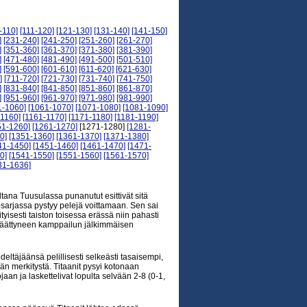
-110]
[111-120]
[121-130]
[131-140]
[141-150]
]
[231-240]
[241-250]
[251-260]
[261-270]
]
[351-360]
[361-370]
[371-380]
[381-390]
]
[471-480]
[481-490]
[491-500]
[501-510]
]
[591-600]
[601-610]
[611-620]
[621-630]
]
[711-720]
[721-730]
[731-740]
[741-750]
]
[831-840]
[841-850]
[851-860]
[861-870]
]
[951-960]
[961-970]
[971-980]
[981-990]
1-1060]
[1061-1070]
[1071-1080]
[1081-1090]
-1160]
[1161-1170]
[1171-1180]
[1181-1190]
51-1260]
[1261-1270]
[1271-1280]
[1281-
0]
[1351-1360]
[1361-1370]
[1371-1380]
41-1450]
[1451-1460]
[1461-1470]
[1471-
0]
[1541-1550]
[1551-1560]
[1561-1570]
31-1636]
iltana Tuusulassa punanutut esittivät sitä
mi-sarjassa pystyy pelejä voittamaan. Sen sai
tyisesti taiston toisessa erässä niin pahasti
in päättyneen kamppailun jälkimmäisen
täjäänsä pelillisesti selkeästi tasaisempi,
tään merkitystä. Titaanit pysyi kotonaan
aan ja laskettelivat lopulta selvään 2-8 (0-1,