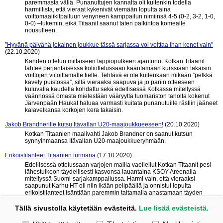
paremmasta väliä. Punanuttujen kannalta oli kuitenkin todella
harmillista, että vieraat kykenivät viemään lopulta aina
voittomaalikilpailuun venyneen kamppailun nimiinsä 4-5 (0-2, 3-2, 1-0,
0-0) –lukemin, eikä Titaanit saanut täten palkintoa komealle
nousulleen.
”Hyvänä päivänä jokainen joukkue tässä sarjassa voi voittaa ihan kenet vain”
(22.10.2020)
Kahden ottelun mittaiseen tappioputkeen ajautunut Kotkan Titaanit
lähtee perjantaisessa kotiottelussaan kääntämään kurssiaan takaisin
voittojen viitoittamalle tielle. Tehtävä ei ole kuitenkaan mikään ”pelkkä
kävely puistossa”, sillä vieraaksi saapuva ja jo pariin otteeseen
kuluvalla kaudella kohdattu sekä edellisessä Kotkassa mitellyssä
väännössä omasta mielestään vääryyttä tuomariston taholta kokenut
Järvenpään Haukat haluaa varmasti kuitata punanutuille rästiin jääneet
kalavelkansa korkojen kera takaisin.
Jakob Brandnerille kutsu Itävallan U20-maajoukkueeseen!
(20.10.2020)
Kotkan Titaanien maalivahti Jakob Brandner on saanut kutsun
synnyinmaansa Itävallan U20-maajoukkueryhmään.
Erikoistilanteet Titaanien turmana
(17.10.2020)
Edellisessä ottelussaan varjojen mailla vaellellut Kotkan Titaanit pesi
lähestulkoon täydellisesti kasvonsa lauantaina KSOY Areenalla
mitellyssä Suomi-sarjakamppailussa. Harmi vain, että vieraaksi
saapunut Karhu HT oli niin ikään pelipäällä ja onnistui lopulta
erikoistilanteet isäntiään paremmin taitamalla anastamaan täyden
pistepotin mukanaan Poriin maalein 3-4 (1-1, 1-1, 1-2).
Tällä sivustolla käytetään evästeitä.
Lue lisää evästeistä.
« edelliset 10
seuraavat 10 »
Valitse käytettävät evästeet