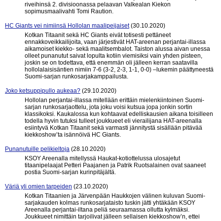
riveihinsä 2. divisioonassa pelaavan Valkealan Kiekon
sopimusmaalivahti Tomi Raution.
HC Giants vei nimiinsä Hollolan maalipeijaiset
(30.10.2020)
Kotkan Titaanit sekä HC Giants eivät totisesti pettäneet
ennakkoveikkailijoita, vaan järjestivät HAT-areenan perjantai-illassa
aikamoiset kiekko- sekä maalitsembalot. Taiston alussa aivan unessa
olleet punanutut saivat lopulta kotiin viemisiksi vain yhden pisteen,
joskin se on todettava, että enemmän oli jälleen kerran saatavilla
hollolalaisisäntien nimiin 7-6 (3-2, 2-3, 1-1, 0-0) –lukemin päättyneestä
Suomi-sarjan runkosarjakamppailusta.
Joko ketsuppipullo aukeaa?
(29.10.2020)
Hollolan perjantai-illassa mitellään erittäin mielenkiintoinen Suomi-
sarjan runkosarjaottelu, jota joku voisi kutsua jopa jonkin sortin
klassikoksi. Kaukalossa kun kohtaavat edelliskausien aikana toisilleen
todella hyvin tutuksi tulleet joukkueet eli vierailijana HAT-areenalla
esiintyvä Kotkan Titaanit sekä varmasti jännitystä sisällään pitävää
kiekkoshow’ta isännöivä HC Giants.
Punanutuille pelikieltoja
(28.10.2020)
KSOY Areenalla mitellyssä Haukat-kotiottelussa ulosajetut
titaanipelaajat Petteri Paajanen ja Patrik Ruotsalainen ovat saaneet
postia Suomi-sarjan kurinpitäjältä.
Väriä yli omien tarpeiden
(23.10.2020)
Kotkan Titaanien ja Järvenpään Haukkojen välinen kuluvan Suomi-
sarjakauden kolmas runkosarjataisto tuskin jätti yhtäkään KSOY
Areenalla perjantai-iltana peliä seuraamassa ollutta kylmäksi.
Joukkueet nimittäin tarjoilivat jälleen sellaisen kiekkoshow’n, ettei