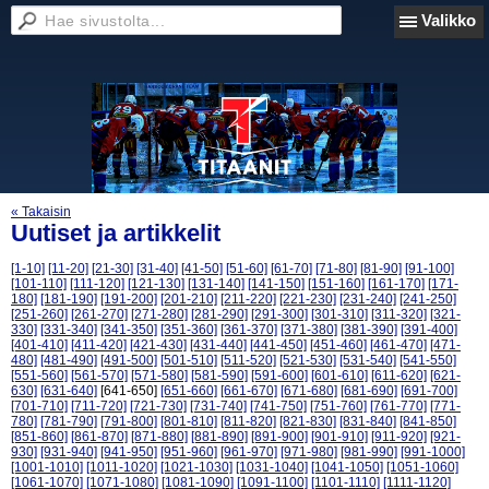
Valikko
« Takaisin
Uutiset ja artikkelit
[1-10]
[11-20]
[21-30]
[31-40]
[41-50]
[51-60]
[61-70]
[71-80]
[81-90]
[91-100]
[101-110]
[111-120]
[121-130]
[131-140]
[141-150]
[151-160]
[161-170]
[171-
180]
[181-190]
[191-200]
[201-210]
[211-220]
[221-230]
[231-240]
[241-250]
[251-260]
[261-270]
[271-280]
[281-290]
[291-300]
[301-310]
[311-320]
[321-
330]
[331-340]
[341-350]
[351-360]
[361-370]
[371-380]
[381-390]
[391-400]
[401-410]
[411-420]
[421-430]
[431-440]
[441-450]
[451-460]
[461-470]
[471-
480]
[481-490]
[491-500]
[501-510]
[511-520]
[521-530]
[531-540]
[541-550]
[551-560]
[561-570]
[571-580]
[581-590]
[591-600]
[601-610]
[611-620]
[621-
630]
[631-640]
[641-650]
[651-660]
[661-670]
[671-680]
[681-690]
[691-700]
[701-710]
[711-720]
[721-730]
[731-740]
[741-750]
[751-760]
[761-770]
[771-
780]
[781-790]
[791-800]
[801-810]
[811-820]
[821-830]
[831-840]
[841-850]
[851-860]
[861-870]
[871-880]
[881-890]
[891-900]
[901-910]
[911-920]
[921-
930]
[931-940]
[941-950]
[951-960]
[961-970]
[971-980]
[981-990]
[991-1000]
[1001-1010]
[1011-1020]
[1021-1030]
[1031-1040]
[1041-1050]
[1051-1060]
[1061-1070]
[1071-1080]
[1081-1090]
[1091-1100]
[1101-1110]
[1111-1120]