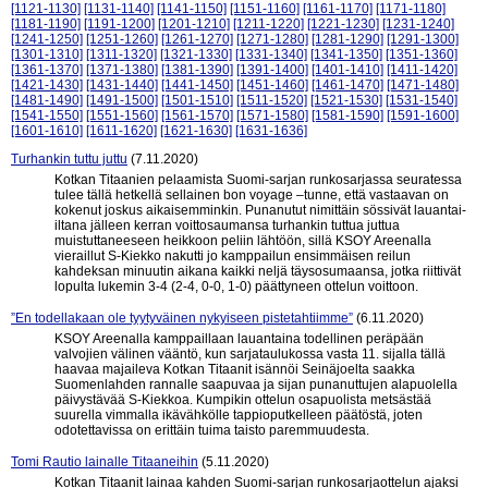
[1121-1130]
[1131-1140]
[1141-1150]
[1151-1160]
[1161-1170]
[1171-1180]
[1181-1190]
[1191-1200]
[1201-1210]
[1211-1220]
[1221-1230]
[1231-1240]
[1241-1250]
[1251-1260]
[1261-1270]
[1271-1280]
[1281-1290]
[1291-1300]
[1301-1310]
[1311-1320]
[1321-1330]
[1331-1340]
[1341-1350]
[1351-1360]
[1361-1370]
[1371-1380]
[1381-1390]
[1391-1400]
[1401-1410]
[1411-1420]
[1421-1430]
[1431-1440]
[1441-1450]
[1451-1460]
[1461-1470]
[1471-1480]
[1481-1490]
[1491-1500]
[1501-1510]
[1511-1520]
[1521-1530]
[1531-1540]
[1541-1550]
[1551-1560]
[1561-1570]
[1571-1580]
[1581-1590]
[1591-1600]
[1601-1610]
[1611-1620]
[1621-1630]
[1631-1636]
Turhankin tuttu juttu
(7.11.2020)
Kotkan Titaanien pelaamista Suomi-sarjan runkosarjassa seuratessa
tulee tällä hetkellä sellainen bon voyage –tunne, että vastaavan on
kokenut joskus aikaisemminkin. Punanutut nimittäin sössivät lauantai-
iltana jälleen kerran voittosaumansa turhankin tuttua juttua
muistuttaneeseen heikkoon peliin lähtöön, sillä KSOY Areenalla
vieraillut S-Kiekko nakutti jo kamppailun ensimmäisen reilun
kahdeksan minuutin aikana kaikki neljä täysosumaansa, jotka riittivät
lopulta lukemin 3-4 (2-4, 0-0, 1-0) päättyneen ottelun voittoon.
”En todellakaan ole tyytyväinen nykyiseen pistetahtiimme”
(6.11.2020)
KSOY Areenalla kamppaillaan lauantaina todellinen peräpään
valvojien välinen vääntö, kun sarjataulukossa vasta 11. sijalla tällä
haavaa majaileva Kotkan Titaanit isännöi Seinäjoelta saakka
Suomenlahden rannalle saapuvaa ja sijan punanuttujen alapuolella
päivystävää S-Kiekkoa. Kumpikin ottelun osapuolista metsästää
suurella vimmalla ikävähkölle tappioputkelleen päätöstä, joten
odotettavissa on erittäin tuima taisto paremmuudesta.
Tomi Rautio lainalle Titaaneihin
(5.11.2020)
Kotkan Titaanit lainaa kahden Suomi-sarjan runkosarjaottelun ajaksi