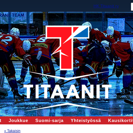
HK Titaanit ry
t
Joukkue
Suomi-sarja
Yhteistyössä
Kausikortit
« Takaisin