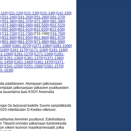
-110]
[111-120]
[121-130]
[131-140]
[141-150]
]
[231-240]
[241-250]
[251-260]
[261-270]
]
[351-360]
[361-370]
[371-380]
[381-390]
]
[471-480]
[481-490]
[491-500]
[501-510]
]
[591-600]
[601-610]
[611-620]
[621-630]
]
[711-720]
[721-730]
[731-740]
[741-750]
]
[831-840]
[841-850]
[851-860]
[861-870]
]
[951-960]
[961-970]
[971-980]
[981-990]
1-1060]
[1061-1070]
[1071-1080]
[1081-1090]
-1160]
[1161-1170]
[1171-1180]
[1181-1190]
51-1260]
[1261-1270]
[1271-1280]
[1281-
0]
[1351-1360]
[1361-1370]
[1371-1380]
41-1450]
[1451-1460]
[1461-1470]
[1471-
0]
[1541-1550]
[1551-1560]
[1561-1570]
31-1636]
alta päätökseen. Alempaan jatkosarjaan
 ylempään jatkosarjaan jatkavien joukkueiden
 ja lauantaina taas KSOY Areenalla
gia Oy tarjoavat kaikille Suomi-sarjalätkästä
2020 miteltävään D-Kiekko-otteluun.
ahtumia liiemmin puuttunut. Edellisiltana
n Titaanit onnistui jatkamaan tuloksekasta
n oikein kunnon maalikarnevaalit, jotka