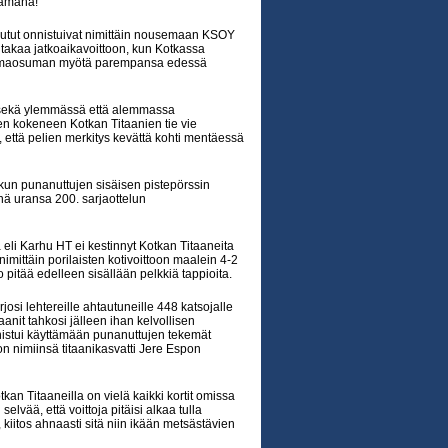
ttämänä!
anutut onnistuivat nimittäin nousemaan KSOY
 takaa jatkoaikavoittoon, kun Kotkassa
kuolemaosuman myötä parempansa edessä
at sekä ylemmässä että alemmassa
en kokeneen Kotkan Titaanien tie vie
, että pelien merkitys kevättä kohti mentäessä
 kun punanuttujen sisäisen pistepörssin
nä uransa 200. sarjaottelun
 eli Karhu HT ei kestinnyt Kotkan Titaaneita
nimittäin porilaisten kotivoittoon maalein 4-2
pitää edelleen sisällään pelkkiä tappioita.
i lehtereille ahtautuneille 448 katsojalle
nit tahkosi jälleen ihan kelvollisen
nnistui käyttämään punanuttujen tekemät
on nimiinsä titaanikasvatti Jere Espon
an Titaaneilla on vielä kaikki kortit omissa
vää, että voittoja pitäisi alkaa tulla
iitos ahnaasti sitä niin ikään metsästävien