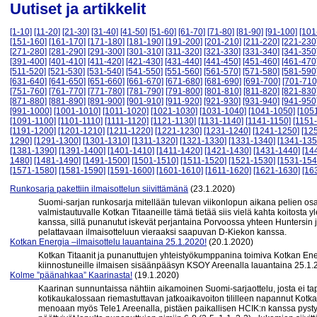
Uutiset ja artikkelit
[1-10]
[11-20]
[21-30]
[31-40]
[41-50]
[51-60]
[61-70]
[71-80]
[81-90]
[91-100]
[101
[151-160]
[161-170]
[171-180]
[181-190]
[191-200]
[201-210]
[211-220]
[221-230
[271-280]
[281-290]
[291-300]
[301-310]
[311-320]
[321-330]
[331-340]
[341-350
[391-400]
[401-410]
[411-420]
[421-430]
[431-440]
[441-450]
[451-460]
[461-470
[511-520]
[521-530]
[531-540]
[541-550]
[551-560]
[561-570]
[571-580]
[581-590
[631-640]
[641-650]
[651-660]
[661-670]
[671-680]
[681-690]
[691-700]
[701-710
[751-760]
[761-770]
[771-780]
[781-790]
[791-800]
[801-810]
[811-820]
[821-830
[871-880]
[881-890]
[891-900]
[901-910]
[911-920]
[921-930]
[931-940]
[941-950
[991-1000]
[1001-1010]
[1011-1020]
[1021-1030]
[1031-1040]
[1041-1050]
[105
[1091-1100]
[1101-1110]
[1111-1120]
[1121-1130]
[1131-1140]
[1141-1150]
[1151
[1191-1200]
[1201-1210]
[1211-1220]
[1221-1230]
[1231-1240]
[1241-1250]
[12
1290]
[1291-1300]
[1301-1310]
[1311-1320]
[1321-1330]
[1331-1340]
[1341-135
[1381-1390]
[1391-1400]
[1401-1410]
[1411-1420]
[1421-1430]
[1431-1440]
[14
1480]
[1481-1490]
[1491-1500]
[1501-1510]
[1511-1520]
[1521-1530]
[1531-154
[1571-1580]
[1581-1590]
[1591-1600]
[1601-1610]
[1611-1620]
[1621-1630]
[16
Runkosarja pakettiin ilmaisottelun siivittämänä
(23.1.2020)
Suomi-sarjan runkosarja mitellään tulevan viikonlopun aikana pelien os
valmistautuvalle Kotkan Titaaneille tämä tietää siis vielä kahta koitosta
kanssa, sillä punanutut iskevät perjantaina Porvoossa yhteen Huntersin
pelattavaan ilmaisotteluun vieraaksi saapuvan D-Kiekon kanssa.
Kotkan Energia –ilmaisottelu lauantaina 25.1.2020!
(20.1.2020)
Kotkan Titaanit ja punanuttujen yhteistyökumppanina toimiva Kotkan Ener
kiinnostuneille ilmaisen sisäänpääsyn KSOY Areenalla lauantaina 25.1.
Kolme ”päänahkaa” Kaarinasta!
(19.1.2020)
Kaarinan sunnuntaissa nähtiin aikamoinen Suomi-sarjaottelu, josta ei tap
kotikaukalossaan riemastuttavan jatkoaikavoiton tililleen napannut Kotka
menoaan myös Tele1 Areenalla, pistäen paikallisen HCIK:n kanssa pystyy