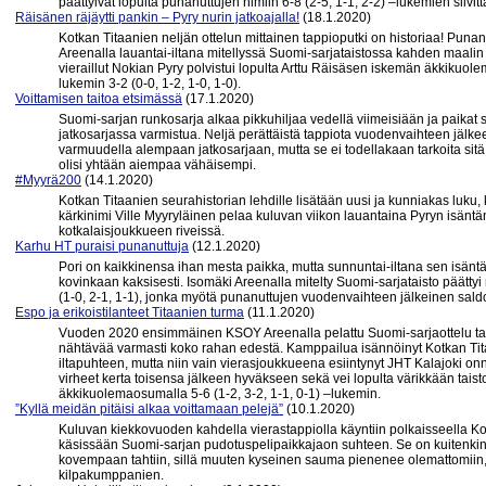
päättyivät lopulta punanuttujen nimiin 6-8 (2-5, 1-1, 2-2) –lukemien siivi
Räisänen räjäytti pankin – Pyry nurin jatkoajalla!
(18.1.2020)
Kotkan Titaanien neljän ottelun mittainen tappioputki on historiaa! Pun
Areenalla lauantai-iltana mitellyssä Suomi-sarjataistossa kahden maalin
vieraillut Nokian Pyry polvistui lopulta Arttu Räisäsen iskemän äkki
lukemin 3-2 (0-0, 1-2, 1-0, 1-0).
Voittamisen taitoa etsimässä
(17.1.2020)
Suomi-sarjan runkosarja alkaa pikkuhiljaa vedellä viimeisiään ja paik
jatkosarjassa varmistua. Neljä perättäistä tappiota vuodenvaihteen jälke
varmuudella alempaan jatkosarjaan, mutta se ei todellakaan tarkoita sitä
olisi yhtään aiempaa vähäisempi.
#Myyrä200
(14.1.2020)
Kotkan Titaanien seurahistorian lehdille lisätään uusi ja kunniakas luku,
kärkinimi Ville Myyryläinen pelaa kuluvan viikon lauantaina Pyryn isäntä
kotkalaisjoukkueen riveissä.
Karhu HT puraisi punanuttuja
(12.1.2020)
Pori on kaikkinensa ihan mesta paikka, mutta sunnuntai-iltana sen isäntä
kovinkaan kaksisesti. Isomäki Areenalla mitelty Suomi-sarjataisto päättyi 
(1-0, 2-1, 1-1), jonka myötä punanuttujen vuodenvaihteen jälkeinen saldo 
Espo ja erikoistilanteet Titaanien turma
(11.1.2020)
Vuoden 2020 ensimmäinen KSOY Areenalla pelattu Suomi-sarjaottelu tarjos
nähtävää varmasti koko rahan edestä. Kamppailua isännöinyt Kotkan Titaa
iltapuhteen, mutta niin vain vierasjoukkueena esiintynyt JHT Kalajoki o
virheet kerta toisensa jälkeen hyväkseen sekä vei lopulta värikkään taist
äkkikuolemaosumalla 5-6 (1-2, 3-2, 1-1, 0-1) –lukemin.
”Kyllä meidän pitäisi alkaa voittamaan pelejä”
(10.1.2020)
Kuluvan kiekkovuoden kahdella vierastappiolla käyntiin polkaisseella Kotk
käsissään Suomi-sarjan pudotuspelipaikkajaon suhteen. Se on kuitenkin sel
kovempaan tahtiin, sillä muuten kyseinen sauma pienenee olemattomiin, k
kilpakumppanien.