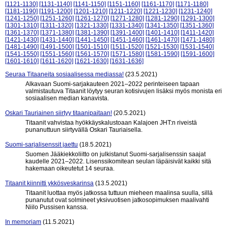
[1121-1130]
[1131-1140]
[1141-1150]
[1151-1160]
[1161-1170]
[1171-1180]
[1181-1190]
[1191-1200]
[1201-1210]
[1211-1220]
[1221-1230]
[1231-1240]
[1241-1250]
[1251-1260]
[1261-1270]
[1271-1280]
[1281-1290]
[1291-1300]
[1301-1310]
[1311-1320]
[1321-1330]
[1331-1340]
[1341-1350]
[1351-1360]
[1361-1370]
[1371-1380]
[1381-1390]
[1391-1400]
[1401-1410]
[1411-1420]
[1421-1430]
[1431-1440]
[1441-1450]
[1451-1460]
[1461-1470]
[1471-1480]
[1481-1490]
[1491-1500]
[1501-1510]
[1511-1520]
[1521-1530]
[1531-1540]
[1541-1550]
[1551-1560]
[1561-1570]
[1571-1580]
[1581-1590]
[1591-1600]
[1601-1610]
[1611-1620]
[1621-1630]
[1631-1636]
Seuraa Titaaneita sosiaalisessa mediassa!
(23.5.2021)
Alkavaan Suomi-sarjakauteen 2021–2022 perinteiseen tapaan
valmistautuva Titaanit löytyy seuran kotisivujen lisäksi myös monista eri
sosiaalisen median kanavista.
Oskari Tauriainen siirtyy titaanipaitaan!
(20.5.2021)
Titaanit vahvistaa hyökkäyskalustoaan Kalajoen JHT:n riveistä
punanuttuun siirtyvällä Oskari Tauriaisella.
Suomi-sarjalisenssit jaettu
(18.5.2021)
Suomen Jääkiekkoliitto on julkistanut Suomi-sarjalisenssin saajat
kaudelle 2021–2022. Lisenssikomitean seulan läpäisivät kaikki sitä
hakemaan oikeutetut 14 seuraa.
Titaanit kiinnitti ykkösveskarinsa
(13.5.2021)
Titaanit luottaa myös jatkossa tuttuun mieheen maalinsa suulla, sillä
punanutut ovat solmineet yksivuotisen jatkosopimuksen maalivahti
Niilo Pussisen kanssa.
In memoriam
(11.5.2021)