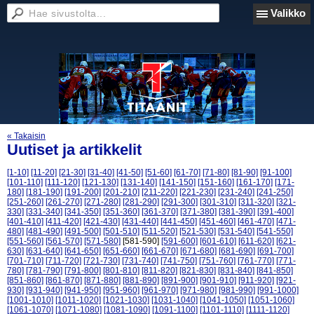
Valikko
« Takaisin
Uutiset ja artikkelit
[1-10]
[11-20]
[21-30]
[31-40]
[41-50]
[51-60]
[61-70]
[71-80]
[81-90]
[91-100]
[101-110]
[111-120]
[121-130]
[131-140]
[141-150]
[151-160]
[161-170]
[171-
180]
[181-190]
[191-200]
[201-210]
[211-220]
[221-230]
[231-240]
[241-250]
[251-260]
[261-270]
[271-280]
[281-290]
[291-300]
[301-310]
[311-320]
[321-
330]
[331-340]
[341-350]
[351-360]
[361-370]
[371-380]
[381-390]
[391-400]
[401-410]
[411-420]
[421-430]
[431-440]
[441-450]
[451-460]
[461-470]
[471-
480]
[481-490]
[491-500]
[501-510]
[511-520]
[521-530]
[531-540]
[541-550]
[551-560]
[561-570]
[571-580]
[581-590]
[591-600]
[601-610]
[611-620]
[621-
630]
[631-640]
[641-650]
[651-660]
[661-670]
[671-680]
[681-690]
[691-700]
[701-710]
[711-720]
[721-730]
[731-740]
[741-750]
[751-760]
[761-770]
[771-
780]
[781-790]
[791-800]
[801-810]
[811-820]
[821-830]
[831-840]
[841-850]
[851-860]
[861-870]
[871-880]
[881-890]
[891-900]
[901-910]
[911-920]
[921-
930]
[931-940]
[941-950]
[951-960]
[961-970]
[971-980]
[981-990]
[991-1000]
[1001-1010]
[1011-1020]
[1021-1030]
[1031-1040]
[1041-1050]
[1051-1060]
[1061-1070]
[1071-1080]
[1081-1090]
[1091-1100]
[1101-1110]
[1111-1120]