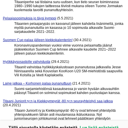
Titaaniperhe sai tiistaina suru-uutisen, kun tieto seuran toiminnassa
1980–1990 lukujen taitteessa tiiviisti mukana olleen Tuomo Jormakan
kuolemasta tavoitti punanuttuyhteisön.
Pelaajasopimuksia jo täysi kymppi
(5.5.2021)
Titaanien pelaajarypäs on kasvanut jälleen kahdella lisänimellä, jonka
myötä punanutuilla on kasassa jo 10 sopimusta alkavalle Suomi-
sarjakaudelle 2021–2022.
Suomen Cup palaa jälleen kiekkokalenteriin!
(30.4.2021)
Koronaviruspandemian vuoksi viime vuonna pelaamatta jäänyt
jääkiekkoilun Suomen Cup tehnee alkavalle kaudelle 2021–2022
jälleen paluun kiekkokalenteriin.
Hyökkäysosastolle vahvistusta
(29.4.2021)
Titaanit vahvistaa hyökkäyskalustoaan punanutussa jatkavalla Jesse
Niinisaarella sekä Kouvolan KooKoon U20 SM-miehistöstä saapuvilla
Vili Kolsilla ja Veeti Kaplaksella.
Laine jatkaa – Korhonen palaa punanuttuun
(21.4.2021)
Suomi-sarjamiehistönsä kasauksessa jo varsin hyvään alkuvauhtiin
päässyt Titaanit on solminut sopimukset kahden puolustajan kanssa.
Titaani-Juniorit ry:n ja Kiekkoympyrät -80 ry:n seurayhteistyö saa jatkoa
(20.4.2021)
Titaani-Juniorit ry ja Kiekkoympyrät -80 ry ovat tehneet yhteistyötä
yhteisjoukkuein tähän asti muutamassa ikäluokassa. Nyt
junioriseurojen johtokunnat ovat tehneet päätöksen yhteistyön
jatkumisesta myös tulevaisuudessa.
Tällä sivustolla käytetään evästeitä.
Lue lisää evästeistä.