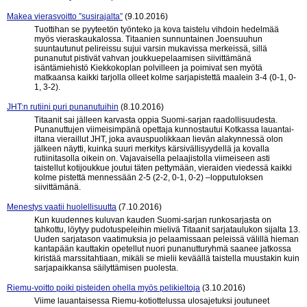
Makea vierasvoitto ”susirajalta”
(9.10.2016)
Tuottihan se pyyteetön työnteko ja kova taistelu vihdoin hedelmää
myös vieraskaukalossa. Titaanien sunnuntainen Joensuuhun
suuntautunut pelireissu sujui varsin mukavissa merkeissä, sillä
punanutut pistivät vahvan joukkuepelaamisen siivittämänä
isäntämiehistö Kiekkokoplan polvilleen ja poimivat sen myötä
matkaansa kaikki tarjolla olleet kolme sarjapistettä maalein 3-4 (0-1, 0-
1, 3-2).
JHT:n rutiini puri punanutuihin
(8.10.2016)
Titaanit sai jälleen karvasta oppia Suomi-sarjan raadollisuudesta.
Punanuttujen viimeisimpänä opettaja kunnostautui Kotkassa lauantai-
iltana vieraillut JHT, joka avauspuolikkaan lievän alakynnessä olon
jälkeen näytti, kuinka suuri merkitys kärsivällisyydellä ja kovalla
rutiinitasolla oikein on. Vajavaisella pelaajistolla viimeiseen asti
taistellut kotijoukkue joutui täten pettymään, vieraiden viedessä kaikki
kolme pistettä mennessään 2-5 (2-2, 0-1, 0-2) –lopputuloksen
siivittämänä.
Menestys vaatii huolellisuutta
(7.10.2016)
Kun kuudennes kuluvan kauden Suomi-sarjan runkosarjasta on
tahkottu, löytyy pudotuspeleihin mielivä Titaanit sarjataulukon sijalta 13.
Uuden sarjatason vaatimuksia jo pelaamissaan peleissä välillä hieman
kantapään kauttakin opetellut nuori punanutturyhmä saanee jatkossa
kiristää marssitahtiaan, mikäli se mielii keväällä taistella muustakin kuin
sarjapaikkansa säilyttämisen puolesta.
Riemu-voitto poiki pisteiden ohella myös pelikieltoja
(3.10.2016)
Viime lauantaisessa Riemu-kotiottelussa ulosajetuksi joutuneet