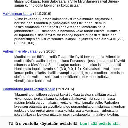
titaanihyökkääjät Tomi Salovaara ja Ville Myyryläinen saivat Suomi-
sarjan kurinpidolta tuomionsa kolttosistaan.
Vaikeimman kautta
(1.10.2016)
Viime keväänä Suomen kolmanneksi korkeimmalle sarjatasolle
nousseiden Titaanien ja jyväskyläläisen Liikunnan Riemun
”esikoiskohtaaminen” tarjosi Ilona Areenan lehtereiltä peliä
jännänneille 330 silmäparille nähtävää koko rahan edestä. Tukuttain
eri tapahtumia sisältänyt taisto kääntyi lopulta hurjasti taistelleiden
punanuttujen eduksi voittolaukauskilpailun jälkeen maalein 5-4 vl (2-1,
0-3, 2-0, 0-0).
Virheisiin ei ole varaa
(30.9.2016)
Maalinteko on tällä hetkellä Titaaneille täyttä tervanjuontia. Viimeisin
osoitus tästä saatiin perjantai-iltana Porvoossa, jossa punanutut kävivät
ottamassa kärsäänsä Suomi-sarjan runkosarjaottelua isännöinneeltä
Huntersilta lopulta luvuin 4-1 (3-0, 0-0, 1-1). Kotkalaiset olivat jälleen
kerran pelin selkeästi hallitsevampi osapuoli, mutta maalien tekemisen
sietämätön vaikeus sekä isot henkilökohtaiset virheet koituivat
vierailijoiden kohtaloksi.
Päämääränä paluu voittojen tielle
(29.9.2016)
Titaaneilla on jälleen edessä kaksi tiukkaa taistoa sisällään pitävä
viikonloppu, jonka aikana kotkalaiset haluavat mitä suurimmassa
määrin tehdä paluun takaisin voittojen viitoittamalle tielle. Parhaiten
kyseisen päämäärän tavoittelu tulee punanutuilta onnistumaan, kunhan
joukkue ottaa opiksi aiemmissa koitoksissa tekemistään virheistä ja
iskee jatkossa kiekkoa riittävän usein vastapuolten maaliverkkoihin.
Yksinkertaista, eikö vain?
Tällä sivustolla käytetään evästeitä.
Lue lisää evästeistä.
« edelliset 10
seuraavat 10 »