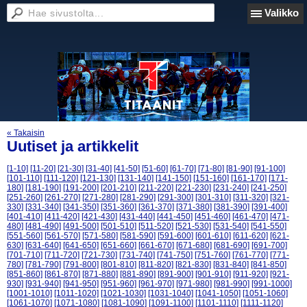
Valikko
« Takaisin
Uutiset ja artikkelit
[1-10]
[11-20]
[21-30]
[31-40]
[41-50]
[51-60]
[61-70]
[71-80]
[81-90]
[91-100]
[101-110]
[111-120]
[121-130]
[131-140]
[141-150]
[151-160]
[161-170]
[171-
180]
[181-190]
[191-200]
[201-210]
[211-220]
[221-230]
[231-240]
[241-250]
[251-260]
[261-270]
[271-280]
[281-290]
[291-300]
[301-310]
[311-320]
[321-
330]
[331-340]
[341-350]
[351-360]
[361-370]
[371-380]
[381-390]
[391-400]
[401-410]
[411-420]
[421-430]
[431-440]
[441-450]
[451-460]
[461-470]
[471-
480]
[481-490]
[491-500]
[501-510]
[511-520]
[521-530]
[531-540]
[541-550]
[551-560]
[561-570]
[571-580]
[581-590]
[591-600]
[601-610]
[611-620]
[621-
630]
[631-640]
[641-650]
[651-660]
[661-670]
[671-680]
[681-690]
[691-700]
[701-710]
[711-720]
[721-730]
[731-740]
[741-750]
[751-760]
[761-770]
[771-
780]
[781-790]
[791-800]
[801-810]
[811-820]
[821-830]
[831-840]
[841-850]
[851-860]
[861-870]
[871-880]
[881-890]
[891-900]
[901-910]
[911-920]
[921-
930]
[931-940]
[941-950]
[951-960]
[961-970]
[971-980]
[981-990]
[991-1000]
[1001-1010]
[1011-1020]
[1021-1030]
[1031-1040]
[1041-1050]
[1051-1060]
[1061-1070]
[1071-1080]
[1081-1090]
[1091-1100]
[1101-1110]
[1111-1120]