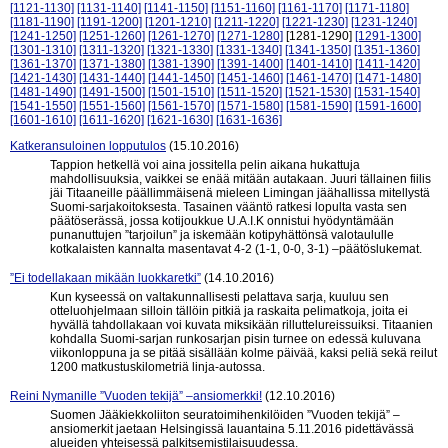
[1121-1130]
[1131-1140]
[1141-1150]
[1151-1160]
[1161-1170]
[1171-1180]
[1181-1190]
[1191-1200]
[1201-1210]
[1211-1220]
[1221-1230]
[1231-1240]
[1241-1250]
[1251-1260]
[1261-1270]
[1271-1280]
[1281-1290]
[1291-1300]
[1301-1310]
[1311-1320]
[1321-1330]
[1331-1340]
[1341-1350]
[1351-1360]
[1361-1370]
[1371-1380]
[1381-1390]
[1391-1400]
[1401-1410]
[1411-1420]
[1421-1430]
[1431-1440]
[1441-1450]
[1451-1460]
[1461-1470]
[1471-1480]
[1481-1490]
[1491-1500]
[1501-1510]
[1511-1520]
[1521-1530]
[1531-1540]
[1541-1550]
[1551-1560]
[1561-1570]
[1571-1580]
[1581-1590]
[1591-1600]
[1601-1610]
[1611-1620]
[1621-1630]
[1631-1636]
Katkeransuloinen lopputulos
(15.10.2016)
Tappion hetkellä voi aina jossitella pelin aikana hukattuja
mahdollisuuksia, vaikkei se enää mitään autakaan. Juuri tällainen fiilis
jäi Titaaneille päällimmäisenä mieleen Limingan jäähallissa mitellystä
Suomi-sarjakoitoksesta. Tasainen vääntö ratkesi lopulta vasta sen
päätöserässä, jossa kotijoukkue U.A.I.K onnistui hyödyntämään
punanuttujen ”tarjoilun” ja iskemään kotipyhättönsä valotaululle
kotkalaisten kannalta masentavat 4-2 (1-1, 0-0, 3-1) –päätöslukemat.
”Ei todellakaan mikään luokkaretki”
(14.10.2016)
Kun kyseessä on valtakunnallisesti pelattava sarja, kuuluu sen
otteluohjelmaan silloin tällöin pitkiä ja raskaita pelimatkoja, joita ei
hyvällä tahdollakaan voi kuvata miksikään rilluttelureissuiksi. Titaanien
kohdalla Suomi-sarjan runkosarjan pisin turnee on edessä kuluvana
viikonloppuna ja se pitää sisällään kolme päivää, kaksi peliä sekä reilut
1200 matkustuskilometriä linja-autossa.
Reini Nymanille ”Vuoden tekijä” –ansiomerkki!
(12.10.2016)
Suomen Jääkiekkoliiton seuratoimihenkilöiden ”Vuoden tekijä” –
ansiomerkit jaetaan Helsingissä lauantaina 5.11.2016 pidettävässä
alueiden yhteisessä palkitsemistilaisuudessa.