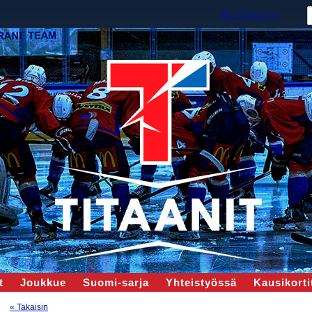
HK Titaanit ry
t
Joukkue
Suomi-sarja
Yhteistyössä
Kausikortit
« Takaisin