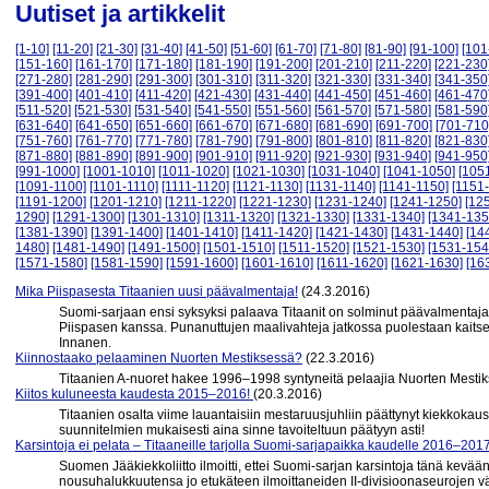
Uutiset ja artikkelit
[1-10]
[11-20]
[21-30]
[31-40]
[41-50]
[51-60]
[61-70]
[71-80]
[81-90]
[91-100]
[101
[151-160]
[161-170]
[171-180]
[181-190]
[191-200]
[201-210]
[211-220]
[221-230
[271-280]
[281-290]
[291-300]
[301-310]
[311-320]
[321-330]
[331-340]
[341-350
[391-400]
[401-410]
[411-420]
[421-430]
[431-440]
[441-450]
[451-460]
[461-470
[511-520]
[521-530]
[531-540]
[541-550]
[551-560]
[561-570]
[571-580]
[581-590
[631-640]
[641-650]
[651-660]
[661-670]
[671-680]
[681-690]
[691-700]
[701-710
[751-760]
[761-770]
[771-780]
[781-790]
[791-800]
[801-810]
[811-820]
[821-830
[871-880]
[881-890]
[891-900]
[901-910]
[911-920]
[921-930]
[931-940]
[941-950
[991-1000]
[1001-1010]
[1011-1020]
[1021-1030]
[1031-1040]
[1041-1050]
[105
[1091-1100]
[1101-1110]
[1111-1120]
[1121-1130]
[1131-1140]
[1141-1150]
[1151
[1191-1200]
[1201-1210]
[1211-1220]
[1221-1230]
[1231-1240]
[1241-1250]
[12
1290]
[1291-1300]
[1301-1310]
[1311-1320]
[1321-1330]
[1331-1340]
[1341-135
[1381-1390]
[1391-1400]
[1401-1410]
[1411-1420]
[1421-1430]
[1431-1440]
[14
1480]
[1481-1490]
[1491-1500]
[1501-1510]
[1511-1520]
[1521-1530]
[1531-154
[1571-1580]
[1581-1590]
[1591-1600]
[1601-1610]
[1611-1620]
[1621-1630]
[16
Mika Piispasesta Titaanien uusi päävalmentaja!
(24.3.2016)
Suomi-sarjaan ensi syksyksi palaava Titaanit on solminut päävalmenta
Piispasen kanssa. Punanuttujen maalivahteja jatkossa puolestaan kaits
Innanen.
Kiinnostaako pelaaminen Nuorten Mestiksessä?
(22.3.2016)
Titaanien A-nuoret hakee 1996–1998 syntyneitä pelaajia Nuorten Mest
Kiitos kuluneesta kaudesta 2015–2016!
(20.3.2016)
Titaanien osalta viime lauantaisiin mestaruusjuhliin päättynyt kiekkokau
suunnitelmien mukaisesti aina sinne tavoiteltuun päätyyn asti!
Karsintoja ei pelata – Titaaneille tarjolla Suomi-sarjapaikka kaudelle 2016–2017
Suomen Jääkiekkoliitto ilmoitti, ettei Suomi-sarjan karsintoja tänä kevä
nousuhalukkuutensa jo etukäteen ilmoittaneiden II-divisioonaseurojen v