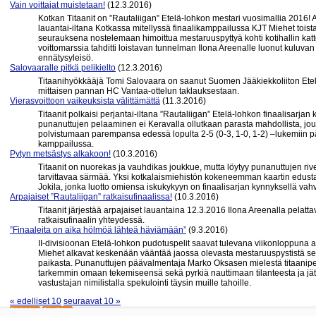
Vain voittajat muistetaan!
(12.3.2016)
Kotkan Titaanit on ”Rautaliigan” Etelä-lohkon mestari vuosimallia 2016!
lauantai-iltana Kotkassa mitellyssä finaalikamppailussa KJT Miehet toi
seurauksena nostelemaan himoittua mestaruuspyttyä kohti kotihallin kattoa
voittomarssia tahditti loistavan tunnelman Ilona Areenalle luonut kuluva
ennätysyleisö.
Salovaaralle pitkä pelikielto
(12.3.2016)
Titaanihyökkääjä Tomi Salovaara on saanut Suomen Jääkiekkoliiton Etelä
mittaisen pannan HC Vantaa-ottelun taklauksestaan.
Vierasvoittoon vaikeuksista välittämättä
(11.3.2016)
Titaanit polkaisi perjantai-iltana ”Rautaliigan” Etelä-lohkon finaalisarjan 
punanuttujen pelaaminen ei Keravalla ollutkaan parasta mahdollista, jout
polvistumaan parempansa edessä lopulta 2-5 (0-3, 1-0, 1-2) –lukemiin p
kamppailussa.
Pytyn metsästys alkakoon!
(10.3.2016)
Titaanit on nuorekas ja vauhdikas joukkue, mutta löytyy punanuttujen r
tarvittavaa särmää. Yksi kotkalaismiehistön kokeneemman kaartin edustajist
Jokila, jonka luotto omiensa iskukykyyn on finaalisarjan kynnyksellä vahv
Arpajaiset ”Rautaliigan” ratkaisufinaalissa!
(10.3.2016)
Titaanit järjestää arpajaiset lauantaina 12.3.2016 Ilona Areenalla pelatta
ratkaisufinaalin yhteydessä.
”Finaaleita on aika hölmöä lähteä häviämään”
(9.3.2016)
II-divisioonan Etelä-lohkon pudotuspelit saavat tulevana viikonloppuna 
Miehet alkavat keskenään vääntää jaossa olevasta mestaruuspystistä sek
paikasta. Punanuttujen päävalmentaja Marko Oksasen mielestä titaanipela
tarkemmin omaan tekemiseensä sekä pyrkiä nauttimaan tilanteesta ja jätt
vastustajan nimilistalla spekulointi täysin muille tahoille.
« edelliset 10
seuraavat 10 »