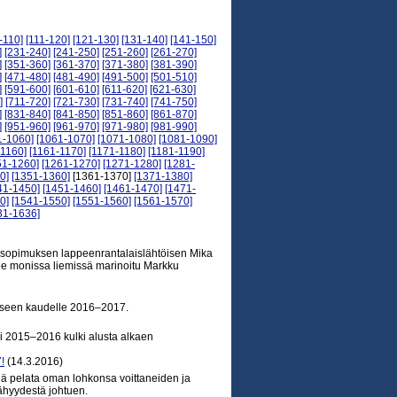
-110]
[111-120]
[121-130]
[131-140]
[141-150]
]
[231-240]
[241-250]
[251-260]
[261-270]
]
[351-360]
[361-370]
[371-380]
[381-390]
]
[471-480]
[481-490]
[491-500]
[501-510]
]
[591-600]
[601-610]
[611-620]
[621-630]
]
[711-720]
[721-730]
[731-740]
[741-750]
]
[831-840]
[841-850]
[851-860]
[861-870]
]
[951-960]
[961-970]
[971-980]
[981-990]
1-1060]
[1061-1070]
[1071-1080]
[1081-1090]
-1160]
[1161-1170]
[1171-1180]
[1181-1190]
51-1260]
[1261-1270]
[1271-1280]
[1281-
0]
[1351-1360]
[1361-1370]
[1371-1380]
41-1450]
[1451-1460]
[1461-1470]
[1471-
0]
[1541-1550]
[1551-1560]
[1561-1570]
31-1636]
jasopimuksen lappeenrantalaislähtöisen Mika
ee monissa liemissä marinoitu Markku
ikseen kaudelle 2016–2017.
si 2015–2016 kulki alusta alkaen
!
(14.3.2016)
änä pelata oman lohkonsa voittaneiden ja
ähyydestä johtuen.