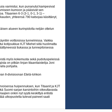
 Asia varmistui, kun punanutut kampesivat
stamiseen kumoon ja pääsivät sen
. Titaanien 6-3 (3-1, 0-1, 3-1) –
n kauden, yhteensä 790 katsojaa käsittänyt,
isen alueen kurinpidolta neljän ottelun
käyntiin voittoisissa tunnelmissa. Vaikka
ui kotijoukkue KJT Miehet siitä huolimatta
äättyneessä tiukassa ja tunnepitoisessa
iveistä myös kokemusta sekä pudotuspeleissä
a on pitkän linjan titaanitaistelija Joni
alla pohjalla.
van II-divisioonan Etelä-lohkon
arvoisensa huipennuksen, kun Titaanit ja KJT
ä Suomi-sarjan karsintoihin oikeuttavasta
ajien onkin nyt syytä keskittyä entistä
ää ulkopuolelta tulevat paineet saati