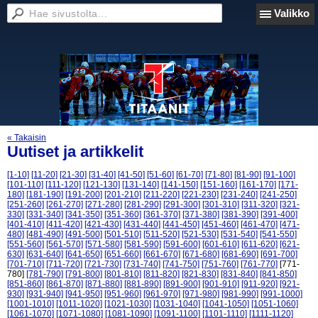
Valikko
« Takaisin
Uutiset ja artikkelit
[1-10]
[11-20]
[21-30]
[31-40]
[41-50]
[51-60]
[61-70]
[71-80]
[81-90]
[91-100]
[101-110]
[111-120]
[121-130]
[131-140]
[141-150]
[151-160]
[161-170]
[171-
180]
[181-190]
[191-200]
[201-210]
[211-220]
[221-230]
[231-240]
[241-250]
[251-260]
[261-270]
[271-280]
[281-290]
[291-300]
[301-310]
[311-320]
[321-
330]
[331-340]
[341-350]
[351-360]
[361-370]
[371-380]
[381-390]
[391-400]
[401-410]
[411-420]
[421-430]
[431-440]
[441-450]
[451-460]
[461-470]
[471-
480]
[481-490]
[491-500]
[501-510]
[511-520]
[521-530]
[531-540]
[541-550]
[551-560]
[561-570]
[571-580]
[581-590]
[591-600]
[601-610]
[611-620]
[621-
630]
[631-640]
[641-650]
[651-660]
[661-670]
[671-680]
[681-690]
[691-700]
[701-710]
[711-720]
[721-730]
[731-740]
[741-750]
[751-760]
[761-770]
[771-
780]
[781-790]
[791-800]
[801-810]
[811-820]
[821-830]
[831-840]
[841-850]
[851-860]
[861-870]
[871-880]
[881-890]
[891-900]
[901-910]
[911-920]
[921-
930]
[931-940]
[941-950]
[951-960]
[961-970]
[971-980]
[981-990]
[991-1000]
[1001-1010]
[1011-1020]
[1021-1030]
[1031-1040]
[1041-1050]
[1051-1060]
[1061-1070]
[1071-1080]
[1081-1090]
[1091-1100]
[1101-1110]
[1111-1120]