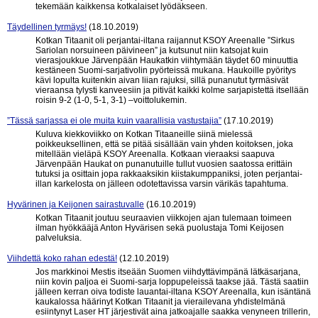
tekemään kaikkensa kotkalaiset lyödäkseen.
Täydellinen tyrmäys!
(18.10.2019)
Kotkan Titaanit oli perjantai-iltana raijannut KSOY Areenalle ”Sirkus
Sariolan norsuineen päivineen” ja kutsunut niin katsojat kuin
vierasjoukkue Järvenpään Haukatkin viihtymään täydet 60 minuuttia
kestäneen Suomi-sarjativolin pyörteissä mukana. Haukoille pyöritys
kävi lopulta kuitenkin aivan liian rajuksi, sillä punanutut tyrmäsivät
vieraansa tylysti kanveesiin ja pitivät kaikki kolme sarjapistettä itsellään
roisin 9-2 (1-0, 5-1, 3-1) –voittolukemin.
”Tässä sarjassa ei ole muita kuin vaarallisia vastustajia”
(17.10.2019)
Kuluva kiekkoviikko on Kotkan Titaaneille siinä mielessä
poikkeuksellinen, että se pitää sisällään vain yhden koitoksen, joka
mitellään vieläpä KSOY Areenalla. Kotkaan vieraaksi saapuva
Järvenpään Haukat on punanutuille tullut vuosien saatossa erittäin
tutuksi ja osittain jopa rakkaaksikin kiistakumppaniksi, joten perjantai-
illan karkelosta on jälleen odotettavissa varsin värikäs tapahtuma.
Hyvärinen ja Keijonen sairastuvalle
(16.10.2019)
Kotkan Titaanit joutuu seuraavien viikkojen ajan tulemaan toimeen
ilman hyökkääjä Anton Hyvärisen sekä puolustaja Tomi Keijosen
palveluksia.
Viihdettä koko rahan edestä!
(12.10.2019)
Jos markkinoi Mestis itseään Suomen viihdyttävimpänä lätkäsarjana,
niin kovin paljoa ei Suomi-sarja loppupeleissä taakse jää. Tästä saatiin
jälleen kerran oiva todiste lauantai-iltana KSOY Areenalla, kun isäntänä
kaukalossa häärinyt Kotkan Titaanit ja vierailevana yhdistelmänä
esiintynyt Laser HT järjestivät aina jatkoajalle saakka venyneen trillerin,