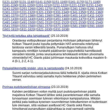
[1121-1130]
[1131-1140]
[1141-1150]
[1151-1160]
[1161-1170]
[1171-1180]
[1181-1190]
[1191-1200]
[1201-1210]
[1211-1220]
[1221-1230]
[1231-1240]
[1241-1250]
[1251-1260]
[1261-1270]
[1271-1280]
[1281-1290]
[1291-1300]
[1301-1310]
[1311-1320]
[1321-1330]
[1331-1340]
[1341-1350]
[1351-1360]
[1361-1370]
[1371-1380]
[1381-1390]
[1391-1400]
[1401-1410]
[1411-1420]
[1421-1430]
[1431-1440]
[1441-1450]
[1451-1460]
[1461-1470]
[1471-1480]
[1481-1490]
[1491-1500]
[1501-1510]
[1511-1520]
[1521-1530]
[1531-1540]
[1541-1550]
[1551-1560]
[1561-1570]
[1571-1580]
[1581-1590]
[1591-1600]
[1601-1610]
[1611-1620]
[1621-1630]
[1631-1636]
”Nyt kyllä ketuttaa aika lahjakkaasti”
(25.10.2019)
Orastavaa voittoputkeaan perjantaina Hollolaan jatkamaan lähtenyt
Kotkan Titaanit joutui lopulta pettymään HAT-areenalla mitellyssä
taistossa varsin kitkerällä tavalla. Punanuttujen hallussa ollut
kamppailu nimittäin luiskahti päätöserän loppuhetkillä harmittavasti
vieraiden käsistä, jonka seurauksena tehokkaasti eritoten ylivoimalla
viimeistellyt HC Giants pääsi juhlimaan maukasta kotivoittoa maalein 6-
4 (0-1, 2-2, 4-1).
Pelaajaliikennettä sisään, ulos ja sairastuvalle
(24.10.2019)
Suomi-sarjan runkosarjataulukossa tällä hetkellä 8. sijalla oleva Kotkan
Titaanit vahvistuu sekä samalla myös heikkenee yhden pelimiehen
verran.
Porinaa pudotuspeliviivan pinnassa
(23.10.2019)
Kahden perättäisen voiton myötä juuri pudotuspeliviivan päällä
majaileva Kotkan Titaanit lähtee sekä parantelemaan että samalla
turvaamaan asemiaan tulevan viikonlopun kamppailuissa. Mikään
pelkkä pala kakkua kyseisen suunnitelman toteuttaminen ei kuitenkaan
tule olemaan, sillä vastaan asettuvat HC Giants sekä Riemu
himoitsevat punanuttujen päänahkaa ja ovat varmasti valmiita