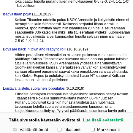
joka päättyi lopulta punanuttujen riemukkaaseen 6-5 (2-0, 2-4, 1-1, 1-0)
–kotivoittoon.
Isät vastaan pojat
(11.10.2019)
Kotkan Titaanien odotettu paluu KSOY Areenalle ja kotiyleisön eteen ei
mennyt niin kuin Strömsössä. Kotkassa perjantai-iltana vieraillut
Kiekko-Espoo nimittäin näytti niin isännilleen kuin peliä seuraamaan
saapuneille 336 katsojalle miksi sitä tituleerataan yhdeksi Suomi-sarjan
mestarisuosikeista ja vei kamppailun lopulta selvästi nimiinsä maalein
2-9 (0-4, 0-4, 2-1).
Boys are back in town and ready to roll!
(10.10.2019)
Viiden perättäisen vierasottelun mittaisen putkensa viime sunnuntaihin
päättänyt Kotkan Titaanit tekee tulevana viikonloppuna paluun takaisin
tutulle ja turvalliselle KSOY Areenalleen yhdessä aina viihdyttävän
Suomi-sarjakiekon kanssa. Vieraakseen vahvahkon alkukiihdytyksen
sarjaan ottaneet punanutut saavat kaksi ennakkoon vahvaa vihulaista,
kun Kiekko-Espoo ja oululaisyhdistelmä Laser HT saapuvat Kotkaan
testaamaan isäntiensä pelivireen.
Loistava taistelu, suolainen lopputulos
(6.10.2019)
Eilisestä Seinäjoen kamppailusta täydellisesti kasvonsa pessyt Kotkan
Titaanit esitti Nokialla sunnuntai-iltana hienon 60-minuuttisen.
Punanutut joutuivat kuitenkin hurjasta taistelustaan huolimatta
taipumaan todella suolaiselta maistuneeseen tappioon, sillä
kotijoukkueena esiintynyt Pyry vei päätöserän osumiensa turvin pelin
lopulta nimiinsä lukemin 4-2 (1-1, 1-1, 2-0).
Tällä sivustolla käytetään evästeitä.
Lue lisää evästeistä.
« edelliset 10
seuraavat 10 »
Valitse käytettävät evästeet
Välttämättömät
Tilastointi
Markkinointi