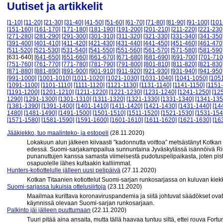
Uutiset ja artikkelit
[1-10]
[11-20]
[21-30]
[31-40]
[41-50]
[51-60]
[61-70]
[71-80]
[81-90]
[91-100]
[101
[151-160]
[161-170]
[171-180]
[181-190]
[191-200]
[201-210]
[211-220]
[221-230
[271-280]
[281-290]
[291-300]
[301-310]
[311-320]
[321-330]
[331-340]
[341-350
[391-400]
[401-410]
[411-420]
[421-430]
[431-440]
[441-450]
[451-460]
[461-470
[511-520]
[521-530]
[531-540]
[541-550]
[551-560]
[561-570]
[571-580]
[581-590
[631-640]
[641-650]
[651-660]
[661-670]
[671-680]
[681-690]
[691-700]
[701-710
[751-760]
[761-770]
[771-780]
[781-790]
[791-800]
[801-810]
[811-820]
[821-830
[871-880]
[881-890]
[891-900]
[901-910]
[911-920]
[921-930]
[931-940]
[941-950
[991-1000]
[1001-1010]
[1011-1020]
[1021-1030]
[1031-1040]
[1041-1050]
[105
[1091-1100]
[1101-1110]
[1111-1120]
[1121-1130]
[1131-1140]
[1141-1150]
[1151
[1191-1200]
[1201-1210]
[1211-1220]
[1221-1230]
[1231-1240]
[1241-1250]
[12
1290]
[1291-1300]
[1301-1310]
[1311-1320]
[1321-1330]
[1331-1340]
[1341-135
[1381-1390]
[1391-1400]
[1401-1410]
[1411-1420]
[1421-1430]
[1431-1440]
[14
1480]
[1481-1490]
[1491-1500]
[1501-1510]
[1511-1520]
[1521-1530]
[1531-154
[1571-1580]
[1581-1590]
[1591-1600]
[1601-1610]
[1611-1620]
[1621-1630]
[16
Jääkiekko, tuo maalinteko- ja estopeli
(28.11.2020)
Lokakuun alun jälkeen kiivaasti ”kadonnutta voittoa” metsästänyt Kotkan T
edessä. Suomi-sarjakamppailua sunnuntaina Jyväskylässä isännöivä Ri
punanuttujen kanssa samasta viimeisestä pudotuspelipaikasta, joten pi
osapuolelle lähes kultaakin kalliimmat.
Hunters-kotiottelulle jälleen uusi pelipäivä
(27.11.2020)
Kotkan Titaanien kotiottelut Suomi-sarjan runkosarjassa on kuluvan kie
Suomi-sarjassa lukuisia ottelusiirtoja
(23.11.2020)
Maailmaa kurittava koronaviruspandemia ja siitä johtuvat säädökset ovat 
käynnissä olevaan Suomi-sarjan runkosarjaan.
Palkinto jäi jälleen puuttumaan
(22.11.2020)
Tuuri pitää aina ansaita, mutta tällä haavaa tuntuu siltä, ettei rouva Fo