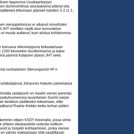
täisen tappionsa Uusikaarlepyyn
isen dominointinsa seurauksena pitänyt olla
ätteeksi killumaan jääneet isäntien 3-2 (1-1,
 vieraspelireissu ei alkanut onnellisten
t JHT nimittäin näytti alun tunnustelun
ei muuta auttanut, kuin alistua kohtaloonsa
ee tulevana viikonloppuna kirkastamaan
n 1200 kilometrin moottorimarssi ja kaksi
sinä päivinä Kalajoen ylpeys JHT sekä
hinsä ruotsalaisen Stenungsund HF:n
n hyökkääjänsä Johannes Hakulin palveluksia.
olimatta vastapuoli on maalin verran parempi,
aanien pukuhuoneessa lauantaisen Suomi-sarjan
an taistelun päätteeksi toteamaan, ettei
n jatkanut Raahe-Kiekko keiku turhan päiten
arkemmin ottaen KSOY Areenalla, jossa viime
ee yhteen alkukaudella voitosta voittoon
avid ja Goljatin kohtaaminen, jonka vienee
ä on valmis maksamaan siitä vaadittavan