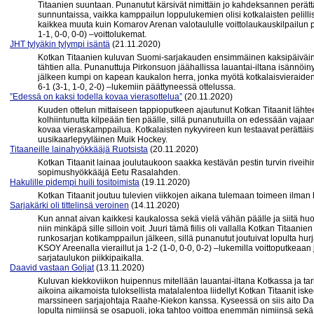
Titaanien suuntaan. Punanutut kärsivät nimittäin jo kahdeksannen perät
sunnuntaissa, vaikka kamppailun loppulukemien olisi kotkalaisten pelill
kaikkea muuta kuin Komarov Arenan valotaululle voittolaukauskilpailun pä
1-1, 0-0, 0-0) –voittolukemat.
JHT tylyäkin tylympi isäntä
(21.11.2020)
Kotkan Titaanien kuluvan Suomi-sarjakauden ensimmäinen kaksipäiväinen
tähtien alla. Punanuttuja Pirkonsuon jäähallissa lauantai-iltana isännöiny
jälkeen kumpi on kapean kaukalon herra, jonka myötä kotkalaisvieraiden 
6-1 (3-1, 1-0, 2-0) –lukemiin päättyneessä ottelussa.
”Edessä on kaksi todella kovaa vierasottelua”
(20.11.2020)
Kuuden ottelun mittaiseen tappioputkeen ajautunut Kotkan Titaanit läht
kolhiintunutta kilpeään tien päälle, sillä punanutuilla on edessään vajaa
kovaa vieraskamppailua. Kotkalaisten nykyvireen kun testaavat perättäi
uusikaarlepyyläinen Muik Hockey.
Titaaneille lainahyökkääjä Ruotsista
(20.11.2020)
Kotkan Titaanit lainaa joulutaukoon saakka kestävän pestin turvin rivei
sopimushyökkääjä Eetu Rasalahden.
Hakulille pidempi huili tositoimista
(19.11.2020)
Kotkan Titaanit joutuu tulevien viikkojen aikana tulemaan toimeen ilma
Sarjakärki oli tittelinsä veroinen
(14.11.2020)
Kun annat aivan kaikkesi kaukalossa sekä vielä vähän päälle ja siitä hu
niin minkäpä sille silloin voit. Juuri tämä fiilis oli vallalla Kotkan Tit
runkosarjan kotikamppailun jälkeen, sillä punanutut joutuivat lopulta hurj
KSOY Areenalla vieraillut ja 1-2 (1-0, 0-0, 0-2) –lukemilla voittoputkeaa
sarjataulukon piikkipaikalla.
Daavid vastaan Goljat
(13.11.2020)
Kuluvan kiekkoviikon huipennus mitellään lauantai-iltana Kotkassa ja t
aikoina aikamoista tuloksellista matalalentoa liidellyt Kotkan Titaanit isk
marssineen sarjajohtaja Raahe-Kiekon kanssa. Kyseessä on siis aito Da
lopulta nimiinsä se osapuoli, joka tahtoo voittoa enemmän nimiinsä sek