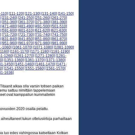
-110]
[111-120]
[121-130]
[131-140]
[141-150]
]
[231-240]
[241-250]
[251-260]
[261-270]
]
[351-360]
[361-370]
[371-380]
[381-390]
]
[471-480]
[481-490]
[491-500]
[501-510]
]
[591-600]
[601-610]
[611-620]
[621-630]
]
[711-720]
[721-730]
[731-740]
[741-750]
]
[831-840]
[841-850]
[851-860]
[861-870]
]
[951-960]
[961-970]
[971-980]
[981-990]
1-1060]
[1061-1070]
[1071-1080]
[1081-1090]
-1160]
[1161-1170]
[1171-1180]
[1181-1190]
51-1260]
[1261-1270]
[1271-1280]
[1281-
0]
[1351-1360]
[1361-1370]
[1371-1380]
41-1450]
[1451-1460]
[1461-1470]
[1471-
0]
[1541-1550]
[1551-1560]
[1561-1570]
31-1636]
itaanit alkaa olla varsin totisen paikan
emu sattuu nimittäin tappelemaan
steet ovat kamppailun kummallekin
kkovuoden 2020 osalta pelattu.
aiheuttaneet tukun ottelusiirtoja parhaillaan
rtuna luo edes vahingossa katsettaan Kotkan