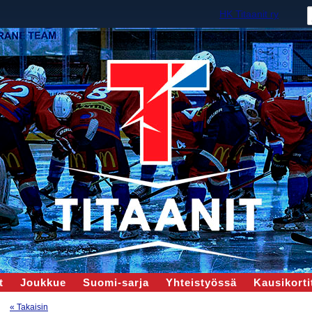
HK Titaanit ry
t
Joukkue
Suomi-sarja
Yhteistyössä
Kausikortit
« Takaisin