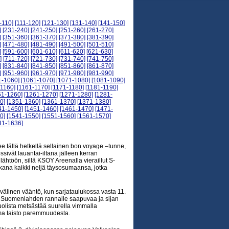
-110]
[111-120]
[121-130]
[131-140]
[141-150]
]
[231-240]
[241-250]
[251-260]
[261-270]
]
[351-360]
[361-370]
[371-380]
[381-390]
]
[471-480]
[481-490]
[491-500]
[501-510]
]
[591-600]
[601-610]
[611-620]
[621-630]
]
[711-720]
[721-730]
[731-740]
[741-750]
]
[831-840]
[841-850]
[851-860]
[861-870]
]
[951-960]
[961-970]
[971-980]
[981-990]
1-1060]
[1061-1070]
[1071-1080]
[1081-1090]
-1160]
[1161-1170]
[1171-1180]
[1181-1190]
51-1260]
[1261-1270]
[1271-1280]
[1281-
0]
[1351-1360]
[1361-1370]
[1371-1380]
41-1450]
[1451-1460]
[1461-1470]
[1471-
0]
[1541-1550]
[1551-1560]
[1561-1570]
31-1636]
e tällä hetkellä sellainen bon voyage –tunne,
sivät lauantai-iltana jälleen kerran
ähtöön, sillä KSOY Areenalla vieraillut S-
kana kaikki neljä täysosumaansa, jotka
älinen vääntö, kun sarjataulukossa vasta 11.
ka Suomenlahden rannalle saapuvaa ja sijan
olista metsästää suurella vimmalla
uima taisto paremmuudesta.