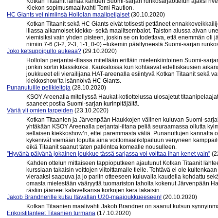
Kotkan Titaanit lainaa kahden Suomi-sarjan runkosarjaottelun ajaksi riv
Kiekon sopimusmaalivahti Tomi Raution.
HC Giants vei nimiinsä Hollolan maalipeijaiset
(30.10.2020)
Kotkan Titaanit sekä HC Giants eivät totisesti pettäneet ennakkoveikkailij
illassa aikamoiset kiekko- sekä maalitsembalot. Taiston alussa aivan unes
viemisiksi vain yhden pisteen, joskin se on todettava, että enemmän oli jä
nimiin 7-6 (3-2, 2-3, 1-1, 0-0) –lukemin päättyneestä Suomi-sarjan runk
Joko ketsuppipullo aukeaa?
(29.10.2020)
Hollolan perjantai-illassa mitellään erittäin mielenkiintoinen Suomi-sarjan
jonkin sortin klassikoksi. Kaukalossa kun kohtaavat edelliskausien aikana t
joukkueet eli vierailijana HAT-areenalla esiintyvä Kotkan Titaanit sekä va
kiekkoshow’ta isännöivä HC Giants.
Punanutuille pelikieltoja
(28.10.2020)
KSOY Areenalla mitellyssä Haukat-kotiottelussa ulosajetut titaanipelaaja
saaneet postia Suomi-sarjan kurinpitäjältä.
Väriä yli omien tarpeiden
(23.10.2020)
Kotkan Titaanien ja Järvenpään Haukkojen välinen kuluvan Suomi-sarjaka
yhtäkään KSOY Areenalla perjantai-iltana peliä seuraamassa ollutta kylmäk
sellaisen kiekkoshow’n, ettei paremmasta väliä. Punanuttujen kannalta oli 
kykenivät viemään lopulta aina voittomaalikilpailuun venyneen kamppailun
eikä Titaanit saanut täten palkintoa komealle nousulleen.
”Hyvänä päivänä jokainen joukkue tässä sarjassa voi voittaa ihan kenet vain”
(2
Kahden ottelun mittaiseen tappioputkeen ajautunut Kotkan Titaanit läht
kurssiaan takaisin voittojen viitoittamalle tielle. Tehtävä ei ole kuitenkaa
vieraaksi saapuva ja jo pariin otteeseen kuluvalla kaudella kohdattu se
omasta mielestään vääryyttä tuomariston taholta kokenut Järvenpään Hau
rästiin jääneet kalavelkansa korkojen kera takaisin.
Jakob Brandnerille kutsu Itävallan U20-maajoukkueeseen!
(20.10.2020)
Kotkan Titaanien maalivahti Jakob Brandner on saanut kutsun synnyin
Erikoistilanteet Titaanien turmana
(17.10.2020)