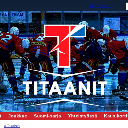
HK Titaanit ry
t
Joukkue
Suomi-sarja
Yhteistyössä
Kausikortit
« Takaisin