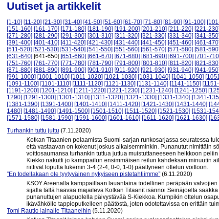
Uutiset ja artikkelit
[1-10]
[11-20]
[21-30]
[31-40]
[41-50]
[51-60]
[61-70]
[71-80]
[81-90]
[91-100]
[101
[151-160]
[161-170]
[171-180]
[181-190]
[191-200]
[201-210]
[211-220]
[221-230
[271-280]
[281-290]
[291-300]
[301-310]
[311-320]
[321-330]
[331-340]
[341-350
[391-400]
[401-410]
[411-420]
[421-430]
[431-440]
[441-450]
[451-460]
[461-470
[511-520]
[521-530]
[531-540]
[541-550]
[551-560]
[561-570]
[571-580]
[581-590
[631-640]
[641-650]
[651-660]
[661-670]
[671-680]
[681-690]
[691-700]
[701-710
[751-760]
[761-770]
[771-780]
[781-790]
[791-800]
[801-810]
[811-820]
[821-830
[871-880]
[881-890]
[891-900]
[901-910]
[911-920]
[921-930]
[931-940]
[941-950
[991-1000]
[1001-1010]
[1011-1020]
[1021-1030]
[1031-1040]
[1041-1050]
[105
[1091-1100]
[1101-1110]
[1111-1120]
[1121-1130]
[1131-1140]
[1141-1150]
[1151
[1191-1200]
[1201-1210]
[1211-1220]
[1221-1230]
[1231-1240]
[1241-1250]
[12
1290]
[1291-1300]
[1301-1310]
[1311-1320]
[1321-1330]
[1331-1340]
[1341-135
[1381-1390]
[1391-1400]
[1401-1410]
[1411-1420]
[1421-1430]
[1431-1440]
[14
1480]
[1481-1490]
[1491-1500]
[1501-1510]
[1511-1520]
[1521-1530]
[1531-154
[1571-1580]
[1581-1590]
[1591-1600]
[1601-1610]
[1611-1620]
[1621-1630]
[16
Turhankin tuttu juttu
(7.11.2020)
Kotkan Titaanien pelaamista Suomi-sarjan runkosarjassa seuratessa tule
että vastaavan on kokenut joskus aikaisemminkin. Punanutut nimittäin sös
voittosaumansa turhankin tuttua juttua muistuttaneeseen heikkoon peliin l
Kiekko nakutti jo kamppailun ensimmäisen reilun kahdeksan minuutin ai
riittivät lopulta lukemin 3-4 (2-4, 0-0, 1-0) päättyneen ottelun voittoon.
”En todellakaan ole tyytyväinen nykyiseen pistetahtiimme”
(6.11.2020)
KSOY Areenalla kamppaillaan lauantaina todellinen peräpään valvojien v
sijalla tällä haavaa majaileva Kotkan Titaanit isännöi Seinäjoelta saak
punanuttujen alapuolella päivystävää S-Kiekkoa. Kumpikin ottelun osapu
ikävähkölle tappioputkelleen päätöstä, joten odotettavissa on erittäin t
Tomi Rautio lainalle Titaaneihin
(5.11.2020)