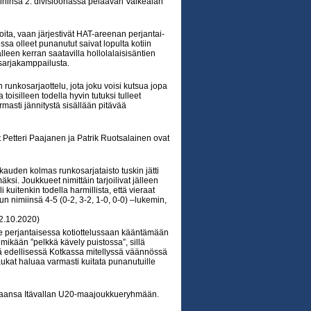
eihinsä 2. divisioonassa pelaavan Valkealan
oita, vaan järjestivät HAT-areenan perjantai-
sa olleet punanutut saivat lopulta kotiin
lleen kerran saatavilla hollolalaisisäntien
osarjakamppailusta.
 runkosarjaottelu, jota joku voisi kutsua jopa
oisilleen todella hyvin tutuksi tulleet
rmasti jännitystä sisällään pitävää
t Petteri Paajanen ja Patrik Ruotsalainen ovat
uden kolmas runkosarjataisto tuskin jätti
si. Joukkueet nimittäin tarjoilivat jälleen
kuitenkin todella harmillista, että vieraat
 nimiinsä 4-5 (0-2, 3-2, 1-0, 0-0) –lukemin,
2.10.2020)
ee perjantaisessa kotiottelussaan kääntämään
n mikään ”pelkkä kävely puistossa”, sillä
kä edellisessä Kotkassa mitellyssä väännössä
kat haluaa varmasti kuitata punanutuille
maansa Itävallan U20-maajoukkueryhmään.