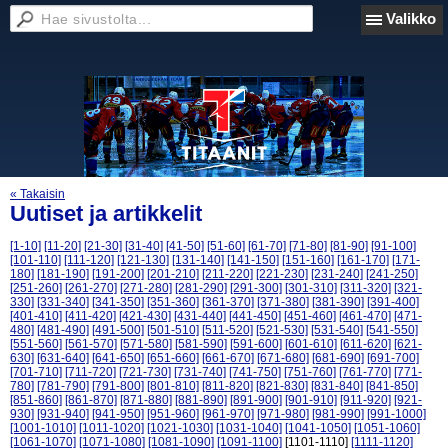
Valikko
« Takaisin
Uutiset ja artikkelit
[1-10]
[11-20]
[21-30]
[31-40]
[41-50]
[51-60]
[61-70]
[71-80]
[81-90]
[91-100]
[101-110]
[111-120]
[121-130]
[131-140]
[141-150]
[151-160]
[161-170]
[171-
180]
[181-190]
[191-200]
[201-210]
[211-220]
[221-230]
[231-240]
[241-250]
[251-260]
[261-270]
[271-280]
[281-290]
[291-300]
[301-310]
[311-320]
[321-
330]
[331-340]
[341-350]
[351-360]
[361-370]
[371-380]
[381-390]
[391-400]
[401-410]
[411-420]
[421-430]
[431-440]
[441-450]
[451-460]
[461-470]
[471-
480]
[481-490]
[491-500]
[501-510]
[511-520]
[521-530]
[531-540]
[541-550]
[551-560]
[561-570]
[571-580]
[581-590]
[591-600]
[601-610]
[611-620]
[621-
630]
[631-640]
[641-650]
[651-660]
[661-670]
[671-680]
[681-690]
[691-700]
[701-710]
[711-720]
[721-730]
[731-740]
[741-750]
[751-760]
[761-770]
[771-
780]
[781-790]
[791-800]
[801-810]
[811-820]
[821-830]
[831-840]
[841-850]
[851-860]
[861-870]
[871-880]
[881-890]
[891-900]
[901-910]
[911-920]
[921-
930]
[931-940]
[941-950]
[951-960]
[961-970]
[971-980]
[981-990]
[991-1000]
[1001-1010]
[1011-1020]
[1021-1030]
[1031-1040]
[1041-1050]
[1051-1060]
[1061-1070]
[1071-1080]
[1081-1090]
[1091-1100]
[1101-1110]
[1111-1120]