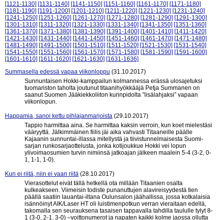
[1121-1130]
[1131-1140]
[1141-1150]
[1151-1160]
[1161-1170]
[1171-1180]
[1181-1190]
[1191-1200]
[1201-1210]
[1211-1220]
[1221-1230]
[1231-1240]
[1241-1250]
[1251-1260]
[1261-1270]
[1271-1280]
[1281-1290]
[1291-1300]
[1301-1310]
[1311-1320]
[1321-1330]
[1331-1340]
[1341-1350]
[1351-1360]
[1361-1370]
[1371-1380]
[1381-1390]
[1391-1400]
[1401-1410]
[1411-1420]
[1421-1430]
[1431-1440]
[1441-1450]
[1451-1460]
[1461-1470]
[1471-1480]
[1481-1490]
[1491-1500]
[1501-1510]
[1511-1520]
[1521-1530]
[1531-1540]
[1541-1550]
[1551-1560]
[1561-1570]
[1571-1580]
[1581-1590]
[1591-1600]
[1601-1610]
[1611-1620]
[1621-1630]
[1631-1636]
Summasella edessä vapaa viikonloppu
(31.10.2017)
Sunnuntaisen Hokki-kamppailun kolmannessa erässä ulosajetuksi
tuomariston taholta joutunut titaanihyökkääjä Petja Summanen on
saanut Suomen Jääkiekkoliiton kurinpidolta ”lisälahjaksi” vapaan
viikonlopun.
Happamia, sanoi kettu pihlajanmarjoista
(29.10.2017)
Tappio harmittaa aina. Se harmittaa kaksin verroin, kun koet mielestäsi
vääryyttä. Jälkimmäinen fiilis jäi aika vahvasti Titaaneille päälle
Kajaanin sunnuntai-illassa mitellystä ja tiivistunnelmaisesta Suomi-
sarjan runkosarjaottelusta, jonka kotijoukkue Hokki vei lopun
ylivoimaosumien turvin nimiinsä jatkoajan jälkeen maalein 5-4 (3-2, 0-
1, 1-1, 1-0).
Kun ei riitä, niin ei vaan riitä
(28.10.2017)
Vierasottelut eivät tällä hetkellä ota millään Titaanien osalta
kulkeakseen. Viimeisin todiste punanuttujen alavireisyydestä tien
päällä saatiin lauantai-iltana Oulunsalon jäähallissa, jossa kotkalaisia
isännöinyt AIK/Laser HT oli luistimenpotkun verran vieraitaan edellä,
takomalla sen seurauksena tasaisen tappavalla tahdilla taululle tylyt 8-
1 (3-0, 2-1, 3-0) –voittonumerot ja napaten kaikki kolme jaossa ollutta