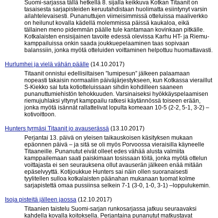
Suomi-sarjassa tällä hetkellä 8. sijalla keikkuva Kotkan Titaanit on
tasaisesta sarjapisteiden keruutahdistaan huolimatta esiintynyt varsin
ailahtelevaisesti. Punanuttujen viimeisimmissä otteluissa maaliverkko
on heilunut kovalla kädellä molemmissa päissä kaukaloa, eikä
tällainen meno pidemmän päälle tule kantamaan kovinkaan pitkälle.
Kotkalaisten ensisijainen tavoite edessä olevissa Karhu HT- ja Riemu-
kamppailuissa onkin saada joukkuepelaaminen taas sopivaan
balanssiin, jonka myötä otteluiden voittaminen helpottuu huomattavasti.
Hurlumhei ja vielä vähän päälle
(14.10.2017)
Titaanit onnistui edellisiltaisen ”lumipesun” jälkeen palaamaan
nopeasti takaisin normaaliin päiväjärjestykseen, kun Kotkassa vieraillut
S-Kiekko sai tuta kotiotteluissaan sihdin kohdilleen saaneen
punanuttumiehistön tehokkuuden. Varsinaiseksi hyökkäyspelaamisen
riemujuhlaksi yltynyt kamppailu ratkesi käytännössä toiseen erään,
jonka myötä isännät rallattelivat lopulta komeaan 10-5 (2-2, 5-1, 3-2) –
kotivoittoon.
Hunters tyrmäsi Titaanit jo avauserässä
(13.10.2017)
Perjantai 13. päivä on yleisen taikauskoisen käsityksen mukaan
epäonnen päivä – ja sitä se oli myös Porvoossa vieraisilla käyneelle
Titaaneille. Punanutut eivät olleet edes vähää alusta valmiita
kamppailemaan saati paiskimaan tosissaan töitä, jonka myötä ottelun
voittajasta ei sen seurauksena ollut avauserän jälkeen enää mitään
epäselvyyttä. Kotijoukkue Hunters sai näin ollen suoranaisesti
tyylitellen sulloa kotkalaisten päänahan mukanaan tuomat kolme
sarjapistettä omaa pussiinsa selkein 7-1 (3-0, 1-0, 3-1) –loppulukemin.
Isoja pisteitä jälleen jaossa
(12.10.2017)
Titaanien taistelu Suomi-sarjan runkosarjassa jatkuu seuraavaksi
kahdella kovalla koitoksella. Perjantaina punanutut matkustavat