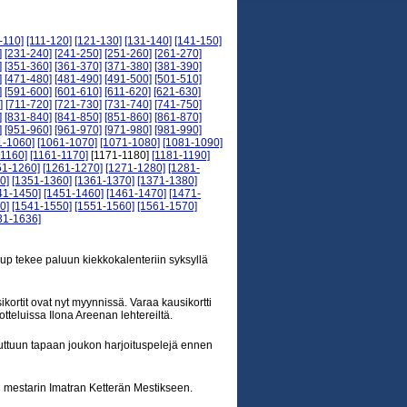
-110]
[111-120]
[121-130]
[131-140]
[141-150]
]
[231-240]
[241-250]
[251-260]
[261-270]
]
[351-360]
[361-370]
[371-380]
[381-390]
]
[471-480]
[481-490]
[491-500]
[501-510]
]
[591-600]
[601-610]
[611-620]
[621-630]
]
[711-720]
[721-730]
[731-740]
[741-750]
]
[831-840]
[841-850]
[851-860]
[861-870]
]
[951-960]
[961-970]
[971-980]
[981-990]
1-1060]
[1061-1070]
[1071-1080]
[1081-1090]
-1160]
[1161-1170]
[1171-1180]
[1181-1190]
51-1260]
[1261-1270]
[1271-1280]
[1281-
0]
[1351-1360]
[1361-1370]
[1371-1380]
41-1450]
[1451-1460]
[1461-1470]
[1471-
0]
[1541-1550]
[1551-1560]
[1561-1570]
31-1636]
 tekee paluun kiekkokalenteriin syksyllä
rtit ovat nyt myynnissä. Varaa kausikortti
otteluissa Ilona Areenan lehtereiltä.
tuttuun tapaan joukon harjoituspelejä ennen
 mestarin Imatran Ketterän Mestikseen.