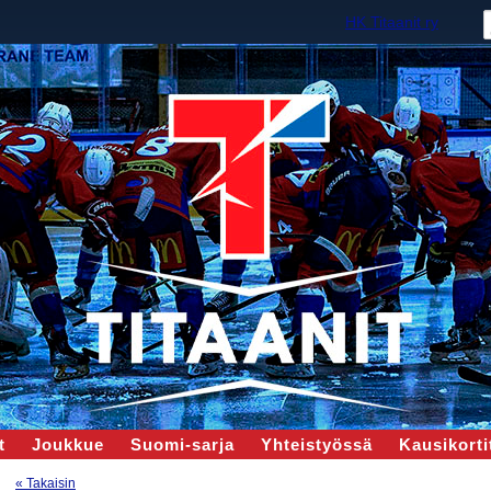
HK Titaanit ry
t
Joukkue
Suomi-sarja
Yhteistyössä
Kausikortit
« Takaisin