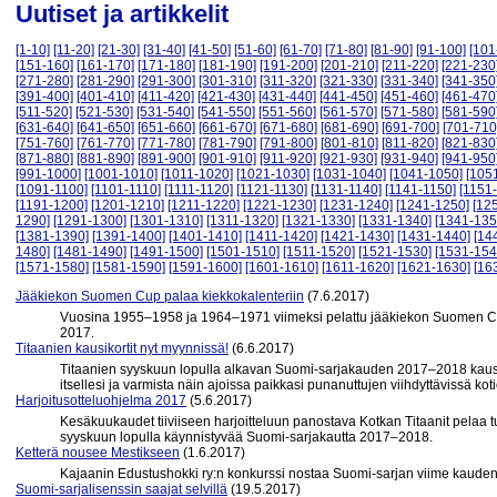
Uutiset ja artikkelit
[1-10]
[11-20]
[21-30]
[31-40]
[41-50]
[51-60]
[61-70]
[71-80]
[81-90]
[91-100]
[101
[151-160]
[161-170]
[171-180]
[181-190]
[191-200]
[201-210]
[211-220]
[221-230
[271-280]
[281-290]
[291-300]
[301-310]
[311-320]
[321-330]
[331-340]
[341-350
[391-400]
[401-410]
[411-420]
[421-430]
[431-440]
[441-450]
[451-460]
[461-470
[511-520]
[521-530]
[531-540]
[541-550]
[551-560]
[561-570]
[571-580]
[581-590
[631-640]
[641-650]
[651-660]
[661-670]
[671-680]
[681-690]
[691-700]
[701-710
[751-760]
[761-770]
[771-780]
[781-790]
[791-800]
[801-810]
[811-820]
[821-830
[871-880]
[881-890]
[891-900]
[901-910]
[911-920]
[921-930]
[931-940]
[941-950
[991-1000]
[1001-1010]
[1011-1020]
[1021-1030]
[1031-1040]
[1041-1050]
[105
[1091-1100]
[1101-1110]
[1111-1120]
[1121-1130]
[1131-1140]
[1141-1150]
[1151
[1191-1200]
[1201-1210]
[1211-1220]
[1221-1230]
[1231-1240]
[1241-1250]
[12
1290]
[1291-1300]
[1301-1310]
[1311-1320]
[1321-1330]
[1331-1340]
[1341-135
[1381-1390]
[1391-1400]
[1401-1410]
[1411-1420]
[1421-1430]
[1431-1440]
[14
1480]
[1481-1490]
[1491-1500]
[1501-1510]
[1511-1520]
[1521-1530]
[1531-154
[1571-1580]
[1581-1590]
[1591-1600]
[1601-1610]
[1611-1620]
[1621-1630]
[16
Jääkiekon Suomen Cup palaa kiekkokalenteriin
(7.6.2017)
Vuosina 1955–1958 ja 1964–1971 viimeksi pelattu jääkiekon Suomen Cup
2017.
Titaanien kausikortit nyt myynnissä!
(6.6.2017)
Titaanien syyskuun lopulla alkavan Suomi-sarjakauden 2017–2018 kausiko
itsellesi ja varmista näin ajoissa paikkasi punanuttujen viihdyttävissä koti
Harjoitusotteluohjelma 2017
(5.6.2017)
Kesäkuukaudet tiiviiseen harjoitteluun panostava Kotkan Titaanit pelaa 
syyskuun lopulla käynnistyvää Suomi-sarjakautta 2017–2018.
Ketterä nousee Mestikseen
(1.6.2017)
Kajaanin Edustushokki ry:n konkurssi nostaa Suomi-sarjan viime kauden
Suomi-sarjalisenssin saajat selvillä
(19.5.2017)