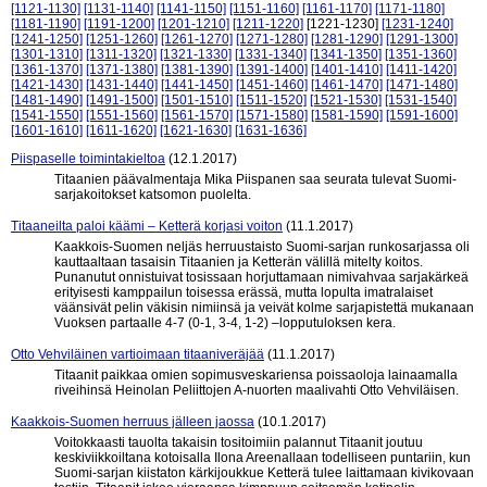
[1121-1130]
[1131-1140]
[1141-1150]
[1151-1160]
[1161-1170]
[1171-1180]
[1181-1190]
[1191-1200]
[1201-1210]
[1211-1220]
[1221-1230]
[1231-1240]
[1241-1250]
[1251-1260]
[1261-1270]
[1271-1280]
[1281-1290]
[1291-1300]
[1301-1310]
[1311-1320]
[1321-1330]
[1331-1340]
[1341-1350]
[1351-1360]
[1361-1370]
[1371-1380]
[1381-1390]
[1391-1400]
[1401-1410]
[1411-1420]
[1421-1430]
[1431-1440]
[1441-1450]
[1451-1460]
[1461-1470]
[1471-1480]
[1481-1490]
[1491-1500]
[1501-1510]
[1511-1520]
[1521-1530]
[1531-1540]
[1541-1550]
[1551-1560]
[1561-1570]
[1571-1580]
[1581-1590]
[1591-1600]
[1601-1610]
[1611-1620]
[1621-1630]
[1631-1636]
Piispaselle toimintakieltoa
(12.1.2017)
Titaanien päävalmentaja Mika Piispanen saa seurata tulevat Suomi-
sarjakoitokset katsomon puolelta.
Titaaneilta paloi käämi – Ketterä korjasi voiton
(11.1.2017)
Kaakkois-Suomen neljäs herruustaisto Suomi-sarjan runkosarjassa oli
kauttaaltaan tasaisin Titaanien ja Ketterän välillä mitelty koitos.
Punanutut onnistuivat tosissaan horjuttamaan nimivahvaa sarjakärkeä
erityisesti kamppailun toisessa erässä, mutta lopulta imatralaiset
väänsivät pelin väkisin nimiinsä ja veivät kolme sarjapistettä mukanaan
Vuoksen partaalle 4-7 (0-1, 3-4, 1-2) –lopputuloksen kera.
Otto Vehviläinen vartioimaan titaaniveräjää
(11.1.2017)
Titaanit paikkaa omien sopimusveskariensa poissaoloja lainaamalla
riveihinsä Heinolan Peliittojen A-nuorten maalivahti Otto Vehviläisen.
Kaakkois-Suomen herruus jälleen jaossa
(10.1.2017)
Voitokkaasti tauolta takaisin tositoimiin palannut Titaanit joutuu
keskiviikkoiltana kotoisalla Ilona Areenallaan todelliseen puntariin, kun
Suomi-sarjan kiistaton kärkijoukkue Ketterä tulee laittamaan kivikovaan