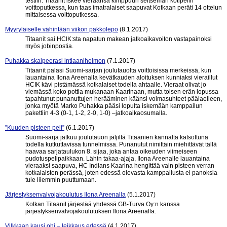
testiin. Titaanit iskee vieraansa kimppuun seitsemän kotipelin
voittoputkessa, kun taas imatralaiset saapuvat Kotkaan peräti 14 ottelun
mittaisessa voittoputkessa.
Myyryläiselle vähintään viikon pakkolepo
(8.1.2017)
Titaanit sai HCIK:sta napatun makean jatkoaikavoiton vastapainoksi
myös jobinpostia.
Puhakka skalpeerasi intiaaniheimon
(7.1.2017)
Titaanit palasi Suomi-sarjan joulutauolta voittoisissa merkeissä, kun
lauantaina Ilona Areenalla kevätkauden aloituksen kunniaksi vieraillut
HCIK kävi pistämässä kotkalaiset todella ahtaalle. Vieraat olivat jo
viemässä koko pottia mukanaan Kaarinaan, mutta toisen erän lopussa
tapahtunut punanuttujen herääminen käänsi voimasuhteet päälaelleen,
jonka myötä Marko Puhakka pääsi lopulta iskemään kamppailun
pakettiin 4-3 (0-1, 1-2, 2-0, 1-0) –jatkoaikaosumalla.
”Kuuden pisteen peli”
(6.1.2017)
Suomi-sarja jatkuu joulutauon jäljiltä Titaanien kannalta katsottuna
todella kutkuttavissa tunnelmissa. Punanutut nimittäin miehittävät tällä
haavaa sarjataulukon 8. sijaa, joka antaa oikeuden viimeiseen
pudotuspelipaikkaan. Lähin takaa-ajaja, Ilona Areenalle lauantaina
vieraaksi saapuva, HC Indians Kaarina hengittää vain pisteen verran
kotkalaisten perässä, joten edessä olevasta kamppailusta ei panoksia
tule liiemmin puuttumaan.
Järjestyksenvalvojakoulutus Ilona Areenalla
(5.1.2017)
Kotkan Titaanit järjestää yhdessä GB-Turva Oy:n kanssa
järjestyksenvalvojakoulutuksen Ilona Areenalla.
Vilkkaan kausi ohi – leikkaus edessä
(4.1.2017)