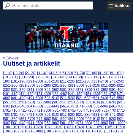
Valikko
« Takaisin
Uutiset ja artikkelit
[1-10]
[11-20]
[21-30]
[31-40]
[41-50]
[51-60]
[61-70]
[71-80]
[81-90]
[91-100]
[101-110]
[111-120]
[121-130]
[131-140]
[141-150]
[151-160]
[161-170]
[171-
180]
[181-190]
[191-200]
[201-210]
[211-220]
[221-230]
[231-240]
[241-250]
[251-260]
[261-270]
[271-280]
[281-290]
[291-300]
[301-310]
[311-320]
[321-
330]
[331-340]
[341-350]
[351-360]
[361-370]
[371-380]
[381-390]
[391-400]
[401-410]
[411-420]
[421-430]
[431-440]
[441-450]
[451-460]
[461-470]
[471-
480]
[481-490]
[491-500]
[501-510]
[511-520]
[521-530]
[531-540]
[541-550]
[551-560]
[561-570]
[571-580]
[581-590]
[591-600]
[601-610]
[611-620]
[621-
630]
[631-640]
[641-650]
[651-660]
[661-670]
[671-680]
[681-690]
[691-700]
[701-710]
[711-720]
[721-730]
[731-740]
[741-750]
[751-760]
[761-770]
[771-
780]
[781-790]
[791-800]
[801-810]
[811-820]
[821-830]
[831-840]
[841-850]
[851-860]
[861-870]
[871-880]
[881-890]
[891-900]
[901-910]
[911-920]
[921-
930]
[931-940]
[941-950]
[951-960]
[961-970]
[971-980]
[981-990]
[991-1000]
[1001-1010]
[1011-1020]
[1021-1030]
[1031-1040]
[1041-1050]
[1051-1060]
[1061-1070]
[1071-1080]
[1081-1090]
[1091-1100]
[1101-1110]
[1111-1120]