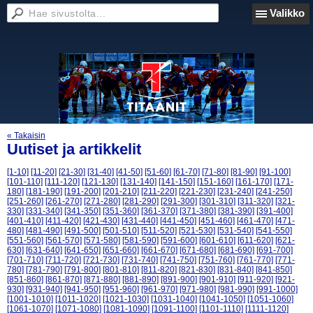
Valikko
« Takaisin
Uutiset ja artikkelit
[1-10]
[11-20]
[21-30]
[31-40]
[41-50]
[51-60]
[61-70]
[71-80]
[81-90]
[91-100]
[101-110]
[111-120]
[121-130]
[131-140]
[141-150]
[151-160]
[161-170]
[171-
180]
[181-190]
[191-200]
[201-210]
[211-220]
[221-230]
[231-240]
[241-250]
[251-260]
[261-270]
[271-280]
[281-290]
[291-300]
[301-310]
[311-320]
[321-
330]
[331-340]
[341-350]
[351-360]
[361-370]
[371-380]
[381-390]
[391-400]
[401-410]
[411-420]
[421-430]
[431-440]
[441-450]
[451-460]
[461-470]
[471-
480]
[481-490]
[491-500]
[501-510]
[511-520]
[521-530]
[531-540]
[541-550]
[551-560]
[561-570]
[571-580]
[581-590]
[591-600]
[601-610]
[611-620]
[621-
630]
[631-640]
[641-650]
[651-660]
[661-670]
[671-680]
[681-690]
[691-700]
[701-710]
[711-720]
[721-730]
[731-740]
[741-750]
[751-760]
[761-770]
[771-
780]
[781-790]
[791-800]
[801-810]
[811-820]
[821-830]
[831-840]
[841-850]
[851-860]
[861-870]
[871-880]
[881-890]
[891-900]
[901-910]
[911-920]
[921-
930]
[931-940]
[941-950]
[951-960]
[961-970]
[971-980]
[981-990]
[991-1000]
[1001-1010]
[1011-1020]
[1021-1030]
[1031-1040]
[1041-1050]
[1051-1060]
[1061-1070]
[1071-1080]
[1081-1090]
[1091-1100]
[1101-1110]
[1111-1120]