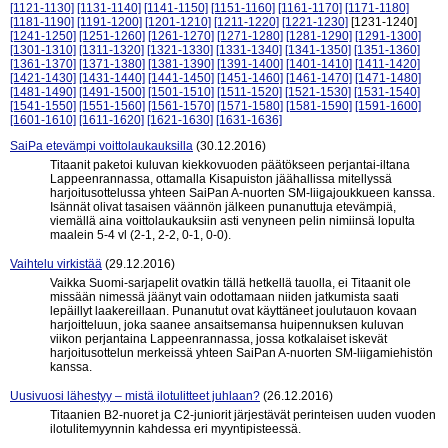
[1121-1130]
[1131-1140]
[1141-1150]
[1151-1160]
[1161-1170]
[1171-1180]
[1181-1190]
[1191-1200]
[1201-1210]
[1211-1220]
[1221-1230]
[1231-1240]
[1241-1250]
[1251-1260]
[1261-1270]
[1271-1280]
[1281-1290]
[1291-1300]
[1301-1310]
[1311-1320]
[1321-1330]
[1331-1340]
[1341-1350]
[1351-1360]
[1361-1370]
[1371-1380]
[1381-1390]
[1391-1400]
[1401-1410]
[1411-1420]
[1421-1430]
[1431-1440]
[1441-1450]
[1451-1460]
[1461-1470]
[1471-1480]
[1481-1490]
[1491-1500]
[1501-1510]
[1511-1520]
[1521-1530]
[1531-1540]
[1541-1550]
[1551-1560]
[1561-1570]
[1571-1580]
[1581-1590]
[1591-1600]
[1601-1610]
[1611-1620]
[1621-1630]
[1631-1636]
SaiPa etevämpi voittolaukauksilla
(30.12.2016)
Titaanit paketoi kuluvan kiekkovuoden päätökseen perjantai-iltana
Lappeenrannassa, ottamalla Kisapuiston jäähallissa mitellyssä
harjoitusottelussa yhteen SaiPan A-nuorten SM-liigajoukkueen kanssa.
Isännät olivat tasaisen väännön jälkeen punanuttuja etevämpiä,
viemällä aina voittolaukauksiin asti venyneen pelin nimiinsä lopulta
maalein 5-4 vl (2-1, 2-2, 0-1, 0-0).
Vaihtelu virkistää
(29.12.2016)
Vaikka Suomi-sarjapelit ovatkin tällä hetkellä tauolla, ei Titaanit ole
missään nimessä jäänyt vain odottamaan niiden jatkumista saati
lepäillyt laakereillaan. Punanutut ovat käyttäneet joulutauon kovaan
harjoitteluun, joka saanee ansaitsemansa huipennuksen kuluvan
viikon perjantaina Lappeenrannassa, jossa kotkalaiset iskevät
harjoitusottelun merkeissä yhteen SaiPan A-nuorten SM-liigamiehistön
kanssa.
Uusivuosi lähestyy – mistä ilotulitteet juhlaan?
(26.12.2016)
Titaanien B2-nuoret ja C2-juniorit järjestävät perinteisen uuden vuoden
ilotulitemyynnin kahdessa eri myyntipisteessä.