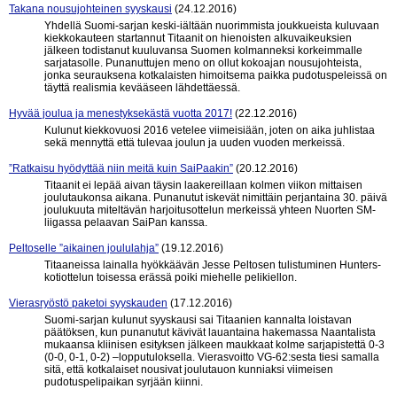
Takana nousujohteinen syyskausi
(24.12.2016)
Yhdellä Suomi-sarjan keski-iältään nuorimmista joukkueista kuluvaan
kiekkokauteen startannut Titaanit on hienoisten alkuvaikeuksien
jälkeen todistanut kuuluvansa Suomen kolmanneksi korkeimmalle
sarjatasolle. Punanuttujen meno on ollut kokoajan nousujohteista,
jonka seurauksena kotkalaisten himoitsema paikka pudotuspeleissä on
täyttä realismia kevääseen lähdettäessä.
Hyvää joulua ja menestyksekästä vuotta 2017!
(22.12.2016)
Kulunut kiekkovuosi 2016 vetelee viimeisiään, joten on aika juhlistaa
sekä mennyttä että tulevaa joulun ja uuden vuoden merkeissä.
”Ratkaisu hyödyttää niin meitä kuin SaiPaakin”
(20.12.2016)
Titaanit ei lepää aivan täysin laakereillaan kolmen viikon mittaisen
joulutaukonsa aikana. Punanutut iskevät nimittäin perjantaina 30. päivä
joulukuuta miteltävän harjoitusottelun merkeissä yhteen Nuorten SM-
liigassa pelaavan SaiPan kanssa.
Peltoselle ”aikainen joululahja”
(19.12.2016)
Titaaneissa lainalla hyökkäävän Jesse Peltosen tulistuminen Hunters-
kotiottelun toisessa erässä poiki miehelle pelikiellon.
Vierasryöstö paketoi syyskauden
(17.12.2016)
Suomi-sarjan kulunut syyskausi sai Titaanien kannalta loistavan
päätöksen, kun punanutut kävivät lauantaina hakemassa Naantalista
mukaansa kliinisen esityksen jälkeen maukkaat kolme sarjapistettä 0-3
(0-0, 0-1, 0-2) –lopputuloksella. Vierasvoitto VG-62:sesta tiesi samalla
sitä, että kotkalaiset nousivat joulutauon kunniaksi viimeisen
pudotuspelipaikan syrjään kiinni.