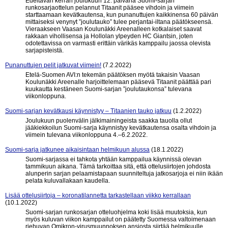
Edeltävän kerran joulukuun 12. päivänä Suomi-sarjan
runkosarjaottelun pelannut Titaanit pääsee vihdoin ja viimein
starttaamaan kevätkautensa, kun punanuttujen kaikkinensa 60 päivän
mittaiseksi venynyt ”joulutauko” tulee perjantai-iltana päätökseensä.
Vieraakseen Vaasan Koulunäkki Areenalleen kotkalaiset saavat
rakkaan vihollisensa ja Hollolan ylpeyden HC Giantsin, joten
odotettavissa on varmasti erittäin värikäs kamppailu jaossa olevista
sarjapisteistä.
Punanuttujen pelit jatkuvat viimein!
(7.2.2022)
Etelä-Suomen AVI:n tekemän päätöksen myötä takaisin Vaasan
Koulunäkki Areenalle harjoittelemaan pääsevä Titaanit päättää pari
kuukautta kestäneen Suomi-sarjan ”joulutaukonsa” tulevana
viikonloppuna.
Suomi-sarjan kevätkausi käynnistyy – Titaanien tauko jatkuu
(1.2.2022)
Joulukuun puolenvälin jälkimainingeista saakka tauolla ollut
jääkiekkoilun Suomi-sarja käynnistyy kevätkautensa osalta vihdoin ja
viimein tulevana viikonloppuna 4.–6.2.2022.
Suomi-sarja jatkunee aikaisintaan helmikuun alussa
(18.1.2022)
Suomi-sarjassa ei tahkota yhtään kamppailua käynnissä olevan
tammikuun aikana. Tämä tarkoittaa sitä, että ottelusiirtojen johdosta
alunperin sarjan pelaamistapaan suunniteltuja jatkosarjoja ei niin ikään
pelata kuluvallakaan kaudella.
Lisää ottelusiirtoja – koronatilannetta tarkastellaan viikko kerrallaan
(10.1.2022)
Suomi-sarjan runkosarjan otteluohjelma koki lisää muutoksia, kun
myös kuluvan viikon kamppailut on päätetty Suomessa valtoimenaan
riehuvan Omikron-virusmuunnoksen ansiosta siirtää helmikuulle.