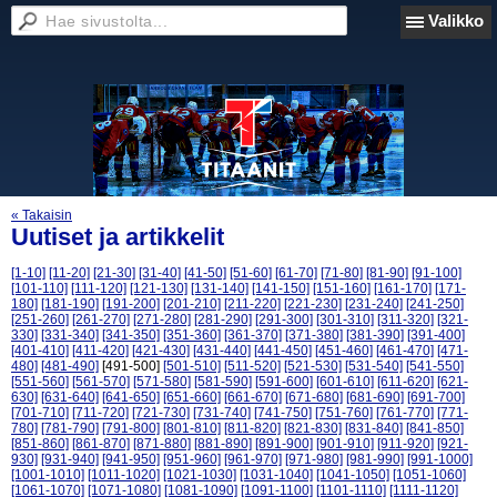
Valikko
« Takaisin
Uutiset ja artikkelit
[1-10]
[11-20]
[21-30]
[31-40]
[41-50]
[51-60]
[61-70]
[71-80]
[81-90]
[91-100]
[101-110]
[111-120]
[121-130]
[131-140]
[141-150]
[151-160]
[161-170]
[171-
180]
[181-190]
[191-200]
[201-210]
[211-220]
[221-230]
[231-240]
[241-250]
[251-260]
[261-270]
[271-280]
[281-290]
[291-300]
[301-310]
[311-320]
[321-
330]
[331-340]
[341-350]
[351-360]
[361-370]
[371-380]
[381-390]
[391-400]
[401-410]
[411-420]
[421-430]
[431-440]
[441-450]
[451-460]
[461-470]
[471-
480]
[481-490]
[491-500]
[501-510]
[511-520]
[521-530]
[531-540]
[541-550]
[551-560]
[561-570]
[571-580]
[581-590]
[591-600]
[601-610]
[611-620]
[621-
630]
[631-640]
[641-650]
[651-660]
[661-670]
[671-680]
[681-690]
[691-700]
[701-710]
[711-720]
[721-730]
[731-740]
[741-750]
[751-760]
[761-770]
[771-
780]
[781-790]
[791-800]
[801-810]
[811-820]
[821-830]
[831-840]
[841-850]
[851-860]
[861-870]
[871-880]
[881-890]
[891-900]
[901-910]
[911-920]
[921-
930]
[931-940]
[941-950]
[951-960]
[961-970]
[971-980]
[981-990]
[991-1000]
[1001-1010]
[1011-1020]
[1021-1030]
[1031-1040]
[1041-1050]
[1051-1060]
[1061-1070]
[1071-1080]
[1081-1090]
[1091-1100]
[1101-1110]
[1111-1120]