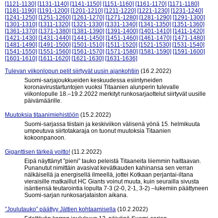
[1121-1130]
[1131-1140]
[1141-1150]
[1151-1160]
[1161-1170]
[1171-1180]
[1181-1190]
[1191-1200]
[1201-1210]
[1211-1220]
[1221-1230]
[1231-1240]
[1241-1250]
[1251-1260]
[1261-1270]
[1271-1280]
[1281-1290]
[1291-1300]
[1301-1310]
[1311-1320]
[1321-1330]
[1331-1340]
[1341-1350]
[1351-1360]
[1361-1370]
[1371-1380]
[1381-1390]
[1391-1400]
[1401-1410]
[1411-1420]
[1421-1430]
[1431-1440]
[1441-1450]
[1451-1460]
[1461-1470]
[1471-1480]
[1481-1490]
[1491-1500]
[1501-1510]
[1511-1520]
[1521-1530]
[1531-1540]
[1541-1550]
[1551-1560]
[1561-1570]
[1571-1580]
[1581-1590]
[1591-1600]
[1601-1610]
[1611-1620]
[1621-1630]
[1631-1636]
Tulevan viikonlopun pelit siirtyvät uusin ajankohtiin
(16.2.2022)
Suomi-sarjajoukkueiden keskuudessa esiintyneiden
koronavirustartuntojen vuoksi Titaanien alunperin tulevalle
viikonlopulle 18.–19.2.2022 merkityt runkosarjaottelut siirtyvät uusille
päivämäärille.
Muutoksia titaanimiehistöön
(15.2.2022)
Suomi-sarjassa tiistain ja keskiviikon välisenä yönä 15. helmikuuta
umpeutuva siirtotakaraja on tuonut muutoksia Titaanien
kokoonpanoon.
Giganttisen tärkeä voitto!
(11.2.2022)
Eipä näyttänyt ”pieni” tauko peleistä Titaaneita liiemmin haittaavan.
Punanutut nimittäin avasivat kevätkauden kahinansa sen verran
nälkäisellä ja energisellä ilmeellä, jottei Kotkaan perjantai-iltana
vieraisille matkaillut HC Giants voinut muuta, kuin seurailla sivusta
isäntiensä teutarointia lopulta 7-3 (2-0, 2-1, 3-2) –lukemiin päättyneen
Suomi-sarjan runkosarjataiston aikana.
”Joulutauko” päättyy Jättien kohtaamisella
(10.2.2022)