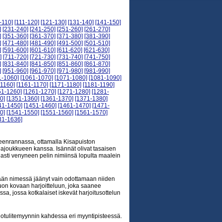
-110]
[111-120]
[121-130]
[131-140]
[141-150]
]
[231-240]
[241-250]
[251-260]
[261-270]
]
[351-360]
[361-370]
[371-380]
[381-390]
]
[471-480]
[481-490]
[491-500]
[501-510]
]
[591-600]
[601-610]
[611-620]
[621-630]
]
[711-720]
[721-730]
[731-740]
[741-750]
]
[831-840]
[841-850]
[851-860]
[861-870]
]
[951-960]
[961-970]
[971-980]
[981-990]
1-1060]
[1061-1070]
[1071-1080]
[1081-1090]
-1160]
[1161-1170]
[1171-1180]
[1181-1190]
51-1260]
[1261-1270]
[1271-1280]
[1281-
0]
[1351-1360]
[1361-1370]
[1371-1380]
41-1450]
[1451-1460]
[1461-1470]
[1471-
0]
[1541-1550]
[1551-1560]
[1561-1570]
31-1636]
peenrannassa, ottamalla Kisapuiston
gajoukkueen kanssa. Isännät olivat tasaisen
asti venyneen pelin nimiinsä lopulta maalein
issään nimessä jäänyt vain odottamaan niiden
tauon kovaan harjoitteluun, joka saanee
, jossa kotkalaiset iskevät harjoitusottelun
ilotulitemyynnin kahdessa eri myyntipisteessä.