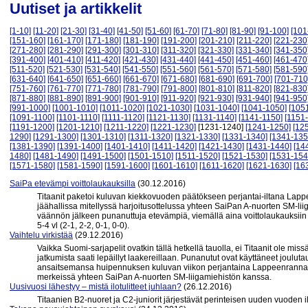
Uutiset ja artikkelit
[1-10]
[11-20]
[21-30]
[31-40]
[41-50]
[51-60]
[61-70]
[71-80]
[81-90]
[91-100]
[101
[151-160]
[161-170]
[171-180]
[181-190]
[191-200]
[201-210]
[211-220]
[221-230
[271-280]
[281-290]
[291-300]
[301-310]
[311-320]
[321-330]
[331-340]
[341-350
[391-400]
[401-410]
[411-420]
[421-430]
[431-440]
[441-450]
[451-460]
[461-470
[511-520]
[521-530]
[531-540]
[541-550]
[551-560]
[561-570]
[571-580]
[581-590
[631-640]
[641-650]
[651-660]
[661-670]
[671-680]
[681-690]
[691-700]
[701-710
[751-760]
[761-770]
[771-780]
[781-790]
[791-800]
[801-810]
[811-820]
[821-830
[871-880]
[881-890]
[891-900]
[901-910]
[911-920]
[921-930]
[931-940]
[941-950
[991-1000]
[1001-1010]
[1011-1020]
[1021-1030]
[1031-1040]
[1041-1050]
[105
[1091-1100]
[1101-1110]
[1111-1120]
[1121-1130]
[1131-1140]
[1141-1150]
[1151
[1191-1200]
[1201-1210]
[1211-1220]
[1221-1230]
[1231-1240]
[1241-1250]
[12
1290]
[1291-1300]
[1301-1310]
[1311-1320]
[1321-1330]
[1331-1340]
[1341-135
[1381-1390]
[1391-1400]
[1401-1410]
[1411-1420]
[1421-1430]
[1431-1440]
[14
1480]
[1481-1490]
[1491-1500]
[1501-1510]
[1511-1520]
[1521-1530]
[1531-154
[1571-1580]
[1581-1590]
[1591-1600]
[1601-1610]
[1611-1620]
[1621-1630]
[16
SaiPa etevämpi voittolaukauksilla
(30.12.2016)
Titaanit paketoi kuluvan kiekkovuoden päätökseen perjantai-iltana Lap
jäähallissa mitellyssä harjoitusottelussa yhteen SaiPan A-nuorten SM-lii
väännön jälkeen punanuttuja etevämpiä, viemällä aina voittolaukauksiin 
5-4 vl (2-1, 2-2, 0-1, 0-0).
Vaihtelu virkistää
(29.12.2016)
Vaikka Suomi-sarjapelit ovatkin tällä hetkellä tauolla, ei Titaanit ole m
jatkumista saati lepäillyt laakereillaan. Punanutut ovat käyttäneet joulu
ansaitsemansa huipennuksen kuluvan viikon perjantaina Lappeenrannassa
merkeissä yhteen SaiPan A-nuorten SM-liigamiehistön kanssa.
Uusivuosi lähestyy – mistä ilotulitteet juhlaan?
(26.12.2016)
Titaanien B2-nuoret ja C2-juniorit järjestävät perinteisen uuden vuoden 