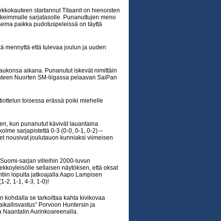
kkokauteen startannut Titaanit on hienoisten
keimmalle sarjatasolle. Punanuttujen meno
tsema paikka pudotuspeleissä on täyttä
kä mennyttä että tulevaa joulun ja uuden
utaukonsa aikana. Punanutut iskevät nimittäin
 yhteen Nuorten SM-liigassa pelaavan SaiPan
iottelun toisessa erässä poiki miehelle
en, kun punanutut kävivät lauantaina
me sarjapistettä 0-3 (0-0, 0-1, 0-2) –
iset nousivat joulutauon kunniaksi viimeisen
in Suomi-sarjan villeihin 2000-luvun
iekkoyleisölle sellaisen näytöksen, että oksat
tiin lopulta jatkoajalla Aapo Lampisen
-2, 1-1, 4-3, 1-0)!
n kohdalla se tarkoittaa kahta kivikovaa
paikallisvastus” Porvoon Huntersin ja
 Naantalin Aurinkoareenalla.