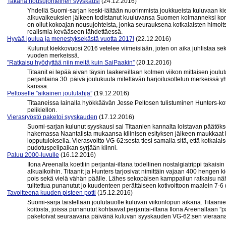
Takana nousujohteinen syyskausi
(24.12.2016)
Yhdellä Suomi-sarjan keski-iältään nuorimmista joukkueista kuluvaan kie
alkuvaikeuksien jälkeen todistanut kuuluvansa Suomen kolmanneksi kor
on ollut kokoajan nousujohteista, jonka seurauksena kotkalaisten himoi
realismia kevääseen lähdettäessä.
Hyvää joulua ja menestyksekästä vuotta 2017!
(22.12.2016)
Kulunut kiekkovuosi 2016 vetelee viimeisiään, joten on aika juhlistaa se
vuoden merkeissä.
”Ratkaisu hyödyttää niin meitä kuin SaiPaakin”
(20.12.2016)
Titaanit ei lepää aivan täysin laakereillaan kolmen viikon mittaisen joul
perjantaina 30. päivä joulukuuta miteltävän harjoitusottelun merkeissä
kanssa.
Peltoselle ”aikainen joululahja”
(19.12.2016)
Titaaneissa lainalla hyökkäävän Jesse Peltosen tulistuminen Hunters-kot
pelikiellon.
Vierasryöstö paketoi syyskauden
(17.12.2016)
Suomi-sarjan kulunut syyskausi sai Titaanien kannalta loistavan päätöks
hakemassa Naantalista mukaansa kliinisen esityksen jälkeen maukkaat kol
lopputuloksella. Vierasvoitto VG-62:sesta tiesi samalla sitä, että kotkala
pudotuspelipaikan syrjään kiinni.
Paluu 2000-luvulle
(16.12.2016)
Ilona Areenalla koettiin perjantai-iltana todellinen nostalgiatrippi takais
alkuaikoihin. Titaanit ja Hunters tarjosivat nimittäin vajaan 400 hengen k
pois sekä vielä vähän päälle. Lähes sekopäisen kamppailun ratkaisu näh
tulitettua punanutut jo kuudenteen perättäiseen kotivoittoon maalein 7-6 (1
Tavoitteena kuuden pisteen potti
(15.12.2016)
Suomi-sarja taistellaan joulutauolle kuluvan viikonlopun aikana. Titaanie
koitosta, joissa punanutut kohtaavat perjantai-iltana Ilona Areenallaan ”
paketoivat seuraavana päivänä kuluvan syyskauden VG-62:sen vieraana