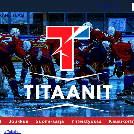
HK Titaanit ry
t
Joukkue
Suomi-sarja
Yhteistyössä
Kausikortit
« Takaisin