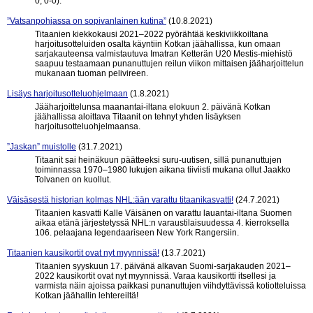
0, 0-0).
”Vatsanpohjassa on sopivanlainen kutina”
(10.8.2021)
Titaanien kiekkokausi 2021–2022 pyörähtää keskiviikkoiltana
harjoitusotteluiden osalta käyntiin Kotkan jäähallissa, kun omaan
sarjakauteensa valmistautuva Imatran Ketterän U20 Mestis-miehistö
saapuu testaamaan punanuttujen reilun viikon mittaisen jääharjoittelun
mukanaan tuoman pelivireen.
Lisäys harjoitusotteluohjelmaan
(1.8.2021)
Jääharjoittelunsa maanantai-iltana elokuun 2. päivänä Kotkan
jäähallissa aloittava Titaanit on tehnyt yhden lisäyksen
harjoitusotteluohjelmaansa.
”Jaskan” muistolle
(31.7.2021)
Titaanit sai heinäkuun päätteeksi suru-uutisen, sillä punanuttujen
toiminnassa 1970–1980 lukujen aikana tiiviisti mukana ollut Jaakko
Tolvanen on kuollut.
Väisäsestä historian kolmas NHL:ään varattu titaanikasvatti!
(24.7.2021)
Titaanien kasvatti Kalle Väisänen on varattu lauantai-iltana Suomen
aikaa etänä järjestetyssä NHL:n varaustilaisuudessa 4. kierroksella
106. pelaajana legendaariseen New York Rangersiin.
Titaanien kausikortit ovat nyt myynnissä!
(13.7.2021)
Titaanien syyskuun 17. päivänä alkavan Suomi-sarjakauden 2021–
2022 kausikortit ovat nyt myynnissä. Varaa kausikortti itsellesi ja
varmista näin ajoissa paikkasi punanuttujen viihdyttävissä kotiotteluissa
Kotkan jäähallin lehtereiltä!