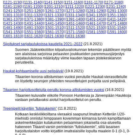
[1121-1130]
[1131-1140]
[1141-1150]
[1151-1160]
[1161-1170]
[1171-1180]
[1181-1190]
[1191-1200]
[1201-1210]
[1211-1220]
[1221-1230]
[1231-1240]
[1241-1250]
[1251-1260]
[1261-1270]
[1271-1280]
[1281-1290]
[1291-1300]
[1301-1310]
[1311-1320]
[1321-1330]
[1331-1340]
[1341-1350]
[1351-1360]
[1361-1370]
[1371-1380]
[1381-1390]
[1391-1400]
[1401-1410]
[1411-1420]
[1421-1430]
[1431-1440]
[1441-1450]
[1451-1460]
[1461-1470]
[1471-1480]
[1481-1490]
[1491-1500]
[1501-1510]
[1511-1520]
[1521-1530]
[1531-1540]
[1541-1550]
[1551-1560]
[1561-1570]
[1571-1580]
[1581-1590]
[1591-1600]
[1601-1610]
[1611-1620]
[1621-1630]
[1631-1636]
Sijoitukset sarjataulukoissa kaudella 2021–2022
(21.8.2021)
Suomen Jääkiekkoliiton kilpailuvaliokunnan tekemän päätöksen myötä
sen alaisissa sarjoissa pelaavien joukkueiden paremmuusjärjestys
sarjataulukoissa määräytyy viime kauden tapaan pistekeskiarvon
perusteella.
Haukat-kohtaamiselle uusi pelipäivä!
(19.8.2021)
Titaanien korona-altistumisen vuoksi perutulle Haukat-vierasottelulle
on löydetty seurojen yhteisten neuvottelujen pohjalta uusi pelipäivä.
Titaanien harjoitusotteluita peruttu korona-altistumisten vuoksi
(16.8.2021)
Titaanien kuluvalle viikolle Porvoon Huntersia ja Järvenpään Haukkoja
vastaan pelattavaksi aiotut harjoitusottelut on peruttu.
Treenipelit käyntiin ”futislukemin”
(11.8.2021)
Kotkaan keskiviikkoiltana vieraaksi saapunut Imatran Ketterän U20-
miehistö onnistui himppasen kovemman kiimansa turvin kampittamaan
askelmerkkejään kutakuinkin pelaamisen jokaisella osa-alueella
hakeneen Titaanit varsin perinteisin ”futislukemin”, sillä tasaisen
harjoitustaiston voitto kirjattiin imatralaisille lopulta maalein 0-1 (0-1, 0-