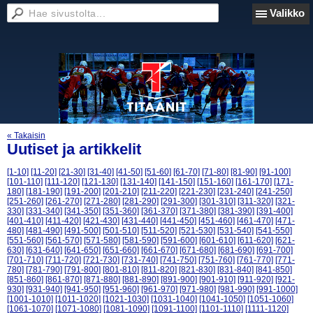
Valikko
« Takaisin
Uutiset ja artikkelit
[1-10]
[11-20]
[21-30]
[31-40]
[41-50]
[51-60]
[61-70]
[71-80]
[81-90]
[91-100]
[101-110]
[111-120]
[121-130]
[131-140]
[141-150]
[151-160]
[161-170]
[171-
180]
[181-190]
[191-200]
[201-210]
[211-220]
[221-230]
[231-240]
[241-250]
[251-260]
[261-270]
[271-280]
[281-290]
[291-300]
[301-310]
[311-320]
[321-
330]
[331-340]
[341-350]
[351-360]
[361-370]
[371-380]
[381-390]
[391-400]
[401-410]
[411-420]
[421-430]
[431-440]
[441-450]
[451-460]
[461-470]
[471-
480]
[481-490]
[491-500]
[501-510]
[511-520]
[521-530]
[531-540]
[541-550]
[551-560]
[561-570]
[571-580]
[581-590]
[591-600]
[601-610]
[611-620]
[621-
630]
[631-640]
[641-650]
[651-660]
[661-670]
[671-680]
[681-690]
[691-700]
[701-710]
[711-720]
[721-730]
[731-740]
[741-750]
[751-760]
[761-770]
[771-
780]
[781-790]
[791-800]
[801-810]
[811-820]
[821-830]
[831-840]
[841-850]
[851-860]
[861-870]
[871-880]
[881-890]
[891-900]
[901-910]
[911-920]
[921-
930]
[931-940]
[941-950]
[951-960]
[961-970]
[971-980]
[981-990]
[991-1000]
[1001-1010]
[1011-1020]
[1021-1030]
[1031-1040]
[1041-1050]
[1051-1060]
[1061-1070]
[1071-1080]
[1081-1090]
[1091-1100]
[1101-1110]
[1111-1120]