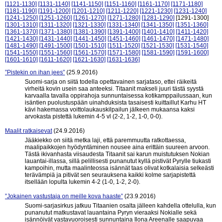
[1121-1130]
[1131-1140]
[1141-1150]
[1151-1160]
[1161-1170]
[1171-1180]
[1181-1190]
[1191-1200]
[1201-1210]
[1211-1220]
[1221-1230]
[1231-1240]
[1241-1250]
[1251-1260]
[1261-1270]
[1271-1280]
[1281-1290]
[1291-1300]
[1301-1310]
[1311-1320]
[1321-1330]
[1331-1340]
[1341-1350]
[1351-1360]
[1361-1370]
[1371-1380]
[1381-1390]
[1391-1400]
[1401-1410]
[1411-1420]
[1421-1430]
[1431-1440]
[1441-1450]
[1451-1460]
[1461-1470]
[1471-1480]
[1481-1490]
[1491-1500]
[1501-1510]
[1511-1520]
[1521-1530]
[1531-1540]
[1541-1550]
[1551-1560]
[1561-1570]
[1571-1580]
[1581-1590]
[1591-1600]
[1601-1610]
[1611-1620]
[1621-1630]
[1631-1636]
”Pistekin on ihan jees”
(25.9.2016)
Suomi-sarja on siitä todella opettavainen sarjataso, ettei räikeitä
virheitä kovin usein saa anteeksi. Titaanit makseli juuri tästä syystä
karvaalla tavalla oppirahoja sunnuntaisessa kotikamppailussaan, kun
isäntien puolustuspään uinahduksista tasaisesti kuittaillut Karhu HT
kävi hakemassa voittolaukauskilpailun jälkeen mukaansa kaksi
arvokasta pistettä lukemin 4-5 vl (2-2, 1-2, 1-0, 0-0).
Maalit ratkaisevat
(24.9.2016)
Jääkiekko on siitä metka laji, että paremmuutta ratkottaessa,
maalipaikkojen hyödyntäminen nousee aina erittäin suureen arvoon.
Tästä ikivanhasta viisaudesta Titaanit sai karun muistutuksen Nokian
lauantai-illassa, sillä pelillisesti punanutut kyllä pistivät Pyrylle tiukasti
kampoihin, mutta maalinteossa isännät taas olivat kotkalaisia selkeästi
terävämpiä ja pitivät sen seurauksena kaikki kolme sarjapistettä
itsellään lopulta lukemin 4-2 (1-0, 1-2, 2-0).
”Jokainen vastustaja on meille kova haaste”
(23.9.2016)
Suomi-sarjasirkus jatkuu Titaanien osalta jälleen kahdella ottelulla, kun
punanutut matkustavat lauantaina Pyryn vieraaksi Nokialle sekä
isännöivät vastavuoroisesti sunnuntaina Ilona Areenalle saapuvaa