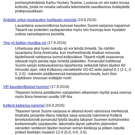
porilaisyhdistelmä Karhu Hockey Teamia. Luvassa on siis kaksi kovaa
koitosta, joista on omalla vahvalla tekemisellä raavittavissa lisätäytettä
pistepussukkaan.
Äijälälle reilun kuukauden huilitauko peleistä
(19.9.2016)
Lauantaina avausvoittonsa kuluvan kauden Suomi-sarjassa napannut
Titaanit sai pisteiden vastapainoksi myös niin huonoja kuin hyviäkin
uutisia sairastupansa puolelta.
Yksi yö kaiken muuttaa voi
(17.9.2016)
Urheilussa yksi hyvin nukuttu yö voi tehdä ihmeitä. Se nähtiin
lauantaina Ilona Areenalla, kun murheellisesta Imatran reissusta
täydellisesti nahkansa luonut kotijoukkue Titaanit näytti osaavansa
oikeasti myös pelata lajia nimeltä jääkiekko. Punanutut hallitsivat
Suomi-sarjan kotiavauksensa tapahtumia selkeästi lähes täyden 60
minuutin ajan, eikä Kotkassa vierailleelle VG-62:selle jäänyt 6-1 (2-1, 2-
0, 2-0) –lukemiin päättyneessä kamppailussa muuta, kuin illan
näytöksen sivuosan esittäjän rooli!
VIP-kausikorttilaiset huomio!
(17.9.2016)
Titaanien kotona pelattavien sarjapelien alkamisen myötä avaa ovensa
myös Ilona Areenan uusittu VIP-tila.
Ketterä kaikessa parempi
(16.9.2016)
Titaanien taival Suomi-sarjassa ei alkanut kovin valoisissa merkeissä.
Imatralla perjantai-iltana miteltyä sarja-avausta isännöinyt Ketterä
tervetulotoivotti punanutut tylyllä tavalla takaisin Suomen kolmanneksi
korkeimmalle sarjatasolle, takomalla täysin jalkoihin jääneiden
vieraiden verkkoon täyden tusinan verran kiekkoja ja pitäen lopulta
pisteet itsellään maalein 12-0 (5-0, 4-0, 3-0).